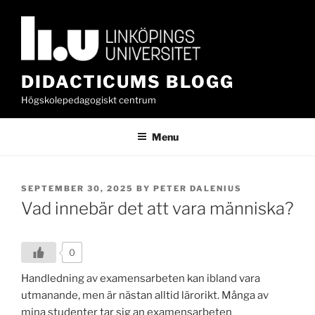
Skip
to
content
DIDACTICUMS BLOGG
Högskolepedagogiskt centrum
Menu
POSTED
SEPTEMBER 30, 2025
BY
PETER DALENIUS
ON
Vad innebär det att vara människa?
0
Handledning av examensarbeten kan ibland vara
utmanande, men är nästan alltid lärorikt. Många av
mina studenter tar sig an examensarbeten