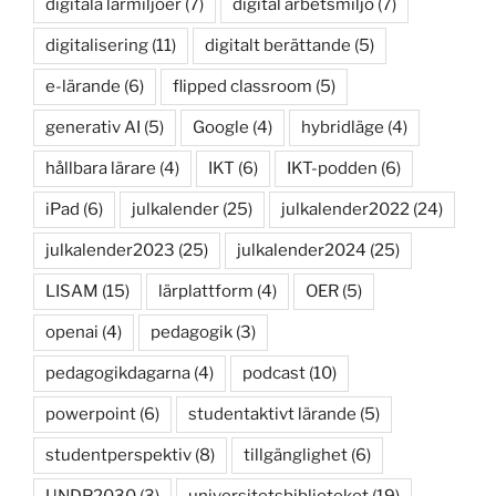
digitala lärmiljöer
(7)
digital arbetsmiljö
(7)
digitalisering
(11)
digitalt berättande
(5)
e-lärande
(6)
flipped classroom
(5)
generativ AI
(5)
Google
(4)
hybridläge
(4)
hållbara lärare
(4)
IKT
(6)
IKT-podden
(6)
iPad
(6)
julkalender
(25)
julkalender2022
(24)
julkalender2023
(25)
julkalender2024
(25)
LISAM
(15)
lärplattform
(4)
OER
(5)
openai
(4)
pedagogik
(3)
pedagogikdagarna
(4)
podcast
(10)
powerpoint
(6)
studentaktivt lärande
(5)
studentperspektiv
(8)
tillgänglighet
(6)