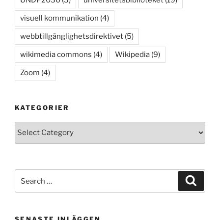
UNDP2030
(3)
universitetsbiblioteket
(19)
visuell kommunikation
(4)
webbtillgänglighetsdirektivet
(5)
wikimedia commons
(4)
Wikipedia
(9)
Zoom
(4)
KATEGORIER
Kategorier
Search
Search
for:
SENASTE INLÄGGEN