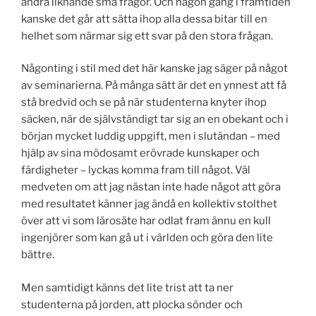
andra liknande små frågor. Och någon gång i framtiden
kanske det går att sätta ihop alla dessa bitar till en
helhet som närmar sig ett svar på den stora frågan.
Någonting i stil med det här kanske jag säger på något
av seminarierna. På många sätt är det en ynnest att få
stå bredvid och se på när studenterna knyter ihop
säcken, när de självständigt tar sig an en obekant och i
början mycket luddig uppgift, men i slutändan – med
hjälp av sina mödosamt erövrade kunskaper och
färdigheter – lyckas komma fram till något. Väl
medveten om att jag nästan inte hade något att göra
med resultatet känner jag ändå en kollektiv stolthet
över att vi som lärosäte har odlat fram ännu en kull
ingenjörer som kan gå ut i världen och göra den lite
bättre.
Men samtidigt känns det lite trist att ta ner
studenterna på jorden, att plocka sönder och