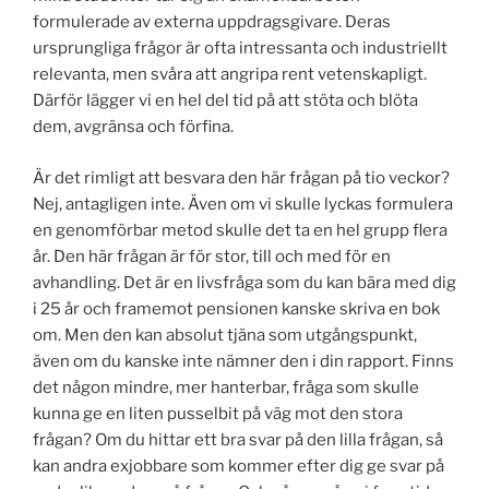
formulerade av externa uppdragsgivare. Deras
ursprungliga frågor är ofta intressanta och industriellt
relevanta, men svåra att angripa rent vetenskapligt.
Därför lägger vi en hel del tid på att stöta och blöta
dem, avgränsa och förfina.
Är det rimligt att besvara den här frågan på tio veckor?
Nej, antagligen inte. Även om vi skulle lyckas formulera
en genomförbar metod skulle det ta en hel grupp flera
år. Den här frågan är för stor, till och med för en
avhandling. Det är en livsfråga som du kan bära med dig
i 25 år och framemot pensionen kanske skriva en bok
om. Men den kan absolut tjäna som utgångspunkt,
även om du kanske inte nämner den i din rapport. Finns
det någon mindre, mer hanterbar, fråga som skulle
kunna ge en liten pusselbit på väg mot den stora
frågan? Om du hittar ett bra svar på den lilla frågan, så
kan andra exjobbare som kommer efter dig ge svar på