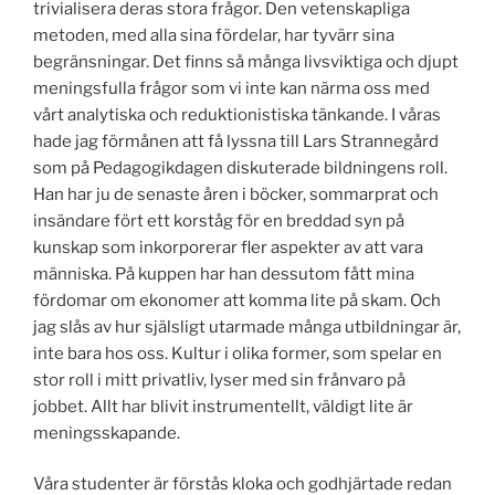
trivialisera deras stora frågor. Den vetenskapliga
metoden, med alla sina fördelar, har tyvärr sina
begränsningar. Det finns så många livsviktiga och djupt
meningsfulla frågor som vi inte kan närma oss med
vårt analytiska och reduktionistiska tänkande. I våras
hade jag förmånen att få lyssna till Lars Strannegård
som på Pedagogikdagen diskuterade bildningens roll.
Han har ju de senaste åren i böcker, sommarprat och
insändare fört ett korståg för en breddad syn på
kunskap som inkorporerar fler aspekter av att vara
människa. På kuppen har han dessutom fått mina
fördomar om ekonomer att komma lite på skam. Och
jag slås av hur själsligt utarmade många utbildningar är,
inte bara hos oss. Kultur i olika former, som spelar en
stor roll i mitt privatliv, lyser med sin frånvaro på
jobbet. Allt har blivit instrumentellt, väldigt lite är
meningsskapande.
Våra studenter är förstås kloka och godhjärtade redan