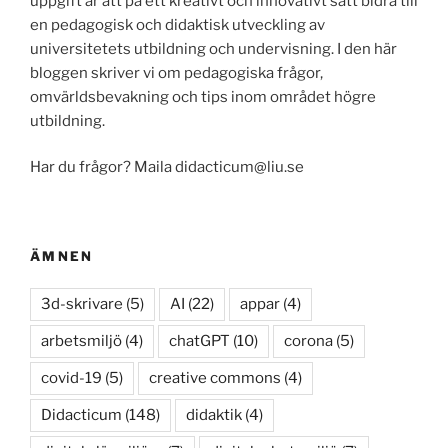
uppgift är att på ett kreativt och innovativt sätt bidra till
en pedagogisk och didaktisk utveckling av
universitetets utbildning och undervisning. I den här
bloggen skriver vi om pedagogiska frågor,
omvärldsbevakning och tips inom området högre
utbildning.
Har du frågor? Maila didacticum@liu.se
ÄMNEN
3d-skrivare
(5)
AI
(22)
appar
(4)
arbetsmiljö
(4)
chatGPT
(10)
corona
(5)
covid-19
(5)
creative commons
(4)
Didacticum
(148)
didaktik
(4)