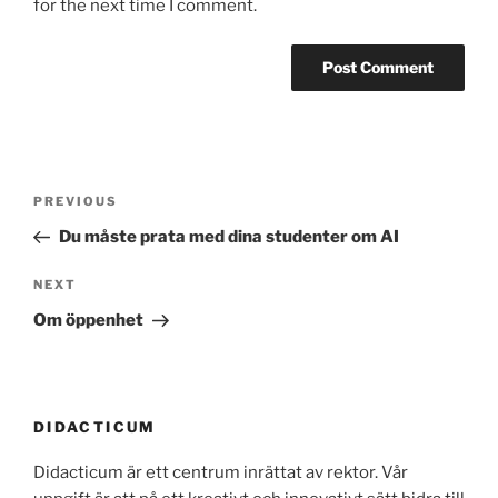
for the next time I comment.
Post
Previous
PREVIOUS
navigation
Post
Du måste prata med dina studenter om AI
Next
NEXT
Post
Om öppenhet
DIDACTICUM
Didacticum är ett centrum inrättat av rektor. Vår