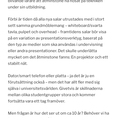
blivande lärare att åtminstone ha nosat på tekniken
under sin utbildning.
Förbi är tiden då alla nya salar utrustades med i stort
sett samma grundmöblemang – whiteboard/svarta
tavla, pulpet och overhead – framtidens salar bör visa
på en variation av presentationsverktyg, baserat på
den typ av medier som ska användas i undervisning
eller andra presentationer. Det skulle underlätta
mycket om det åtminstone fanns: En projektor och ett
stabilt nät.
Dator/smart telefon eller platta – ja det är ju en
förutsättning också – men det har allt fler med sig
själva i universitetsvärlden. Givetvis är skillnaderna
mellan olika studentgrupper stora och kommer
fortsätta vara ett tag framöver.
Men frågan är hur det ser ut om ca 10 år? Behöver vi ha