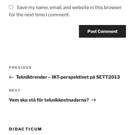
Save my name, email, and website in this browser
for the next time I comment.
Post
Previous
PREVIOUS
navigation
Post
Tekniktrender – IKT-perspektivet på SETT2013
Next
NEXT
Post
Vem ska stå för teknikkostnaderna?
DIDACTICUM