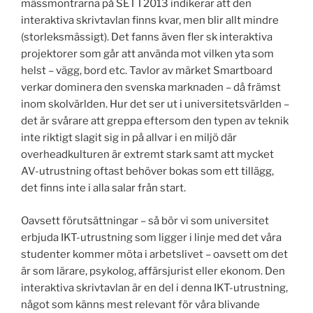
mässmontrarna på SETT2013 indikerar att den
interaktiva skrivtavlan finns kvar, men blir allt mindre
(storleksmässigt). Det fanns även fler sk interaktiva
projektorer som går att använda mot vilken yta som
helst – vägg, bord etc. Tavlor av märket Smartboard
verkar dominera den svenska marknaden – då främst
inom skolvärlden. Hur det ser ut i universitetsvärlden –
det är svårare att greppa eftersom den typen av teknik
inte riktigt slagit sig in på allvar i en miljö där
overheadkulturen är extremt stark samt att mycket
AV-utrustning oftast behöver bokas som ett tillägg,
det finns inte i alla salar från start.
Oavsett förutsättningar – så bör vi som universitet
erbjuda IKT-utrustning som ligger i linje med det våra
studenter kommer möta i arbetslivet – oavsett om det
är som lärare, psykolog, affärsjurist eller ekonom. Den
interaktiva skrivtavlan är en del i denna IKT-utrustning,
något som känns mest relevant för våra blivande