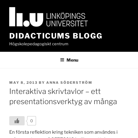
Skip
to
content
DIDACTICUMS BLOGG
Högskolepedagogiskt centrum
Menu
POSTED
MAY 8, 2013
BY
ANNA SÖDERSTRÖM
ON
Interaktiva skrivtavlor – ett
presentationsverktyg av många
0
En första reflektion kring tekniken som användes i