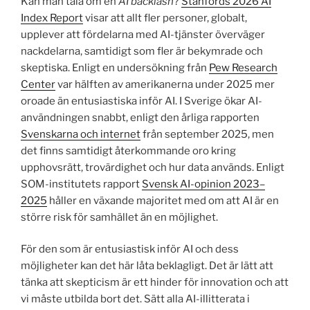
Kan man tala om en
AI backlash
?
Stanfords 2026 AI
Index Report
visar att allt fler personer, globalt,
upplever att fördelarna med AI-tjänster överväger
nackdelarna, samtidigt som fler är bekymrade och
skeptiska. Enligt en undersökning från
Pew Research
Center
var hälften av amerikanerna under 2025 mer
oroade än entusiastiska inför AI. I Sverige ökar AI-
användningen snabbt, enligt den årliga rapporten
Svenskarna och internet
från september 2025, men
det finns samtidigt återkommande oro kring
upphovsrätt, trovärdighet och hur data används. Enligt
SOM-institutets rapport
Svensk AI-opinion 2023–
2025
håller en växande majoritet med om att AI är en
större risk för samhället än en möjlighet.
För den som är entusiastisk inför AI och dess
möjligheter kan det här låta beklagligt. Det är lätt att
tänka att skepticism är ett hinder för innovation och att
vi måste utbilda bort det. Sätt alla AI-illitterata i