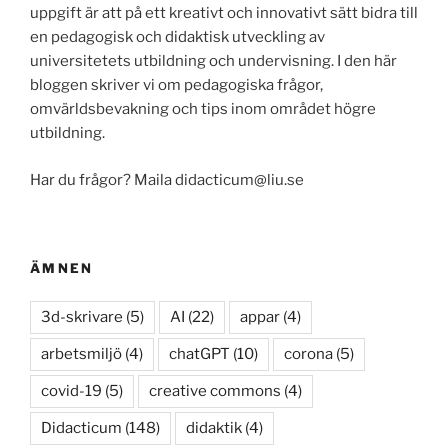
uppgift är att på ett kreativt och innovativt sätt bidra till
en pedagogisk och didaktisk utveckling av
universitetets utbildning och undervisning. I den här
bloggen skriver vi om pedagogiska frågor,
omvärldsbevakning och tips inom området högre
utbildning.
Har du frågor? Maila didacticum@liu.se
ÄMNEN
3d-skrivare
(5)
AI
(22)
appar
(4)
arbetsmiljö
(4)
chatGPT
(10)
corona
(5)
covid-19
(5)
creative commons
(4)
Didacticum
(148)
didaktik
(4)