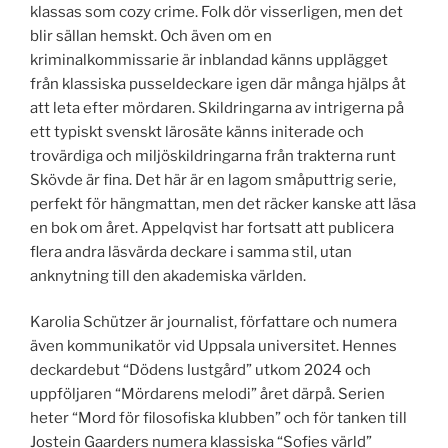
klassas som cozy crime. Folk dör visserligen, men det
blir sällan hemskt. Och även om en
kriminalkommissarie är inblandad känns upplägget
från klassiska pusseldeckare igen där många hjälps åt
att leta efter mördaren. Skildringarna av intrigerna på
ett typiskt svenskt lärosäte känns initerade och
trovärdiga och miljöskildringarna från trakterna runt
Skövde är fina. Det här är en lagom småputtrig serie,
perfekt för hängmattan, men det räcker kanske att läsa
en bok om året. Appelqvist har fortsatt att publicera
flera andra läsvärda deckare i samma stil, utan
anknytning till den akademiska världen.
Karolia Schützer är journalist, författare och numera
även kommunikatör vid Uppsala universitet. Hennes
deckardebut “Dödens lustgård” utkom 2024 och
uppföljaren “Mördarens melodi” året därpå. Serien
heter “Mord för filosofiska klubben” och för tanken till
Jostein Gaarders numera klassiska “Sofies värld”