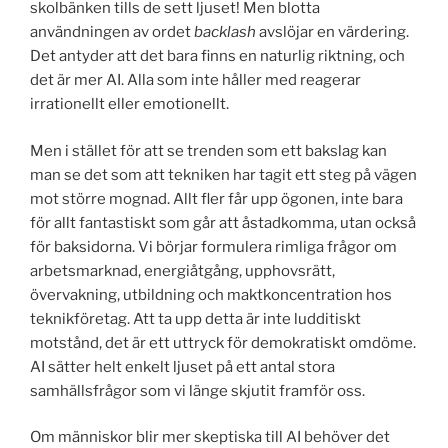
skolbänken tills de sett ljuset! Men blotta
användningen av ordet
backlash
avslöjar en värdering.
Det antyder att det bara finns en naturlig riktning, och
det är mer AI. Alla som inte håller med reagerar
irrationellt eller emotionellt.
Men i stället för att se trenden som ett bakslag kan
man se det som att tekniken har tagit ett steg på vägen
mot större mognad. Allt fler får upp ögonen, inte bara
för allt fantastiskt som går att åstadkomma, utan också
för baksidorna. Vi börjar formulera rimliga frågor om
arbetsmarknad, energiåtgång, upphovsrätt,
övervakning, utbildning och maktkoncentration hos
teknikföretag. Att ta upp detta är inte ludditiskt
motstånd, det är ett uttryck för demokratiskt omdöme.
AI sätter helt enkelt ljuset på ett antal stora
samhällsfrågor som vi länge skjutit framför oss.
Om människor blir mer skeptiska till AI behöver det