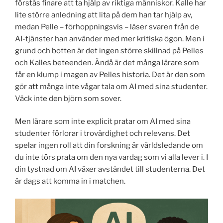
förstås finare att ta hjälp av riktiga människor. Kalle har
lite större anledning att lita på dem han tar hjälp av,
medan Pelle – förhoppningsvis – läser svaren från de
AI-tjänster han använder med mer kritiska ögon. Men i
grund och botten är det ingen större skillnad på Pelles
och Kalles beteenden. Ändå är det många lärare som
får en klump i magen av Pelles historia. Det är den som
gör att många inte vågar tala om AI med sina studenter.
Väck inte den björn som sover.
Men lärare som inte explicit pratar om AI med sina
studenter förlorar i trovärdighet och relevans. Det
spelar ingen roll att din forskning är världsledande om
du inte törs prata om den nya vardag som vi alla lever i. I
din tystnad om AI växer avståndet till studenterna. Det
är dags att komma in i matchen.