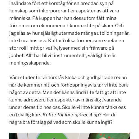
insändare fört ett korståg för en breddad syn på
kunskap som inkorporerar fler aspekter av att vara
människa. På kuppen har han dessutom fått mina
fördomar om ekonomer att komma lite på skam. Och
jag slås av hur själsligt utarmade många utbildningar är,
inte bara hos oss. Kultur i olika former, som spelar en
stor roll i mitt privatliv, lyser med sin frånvaro på
jobbet. Allt har blivit instrumentellt, väldigt lite är
meningsskapande.
Våra studenter är förstås kloka och godhjärtade redan
när de kommer hit, och förhoppningsvis tar vi inte bort
något av detta. Men det känns ändå lite fattigt att inte
kunna adressera fler aspekter av mänskligt varande
under deras tid hos oss. Skulle vi inte kunna tänka oss
en frivillig kurs
Kultur för ingenjörer, 4 hp
? Har du
några bra förslag på vad som skulle kunna ingå?