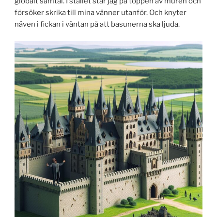
globalt samtal. I stället står jag på toppen av muren och
försöker skrika till mina vänner utanför. Och knyter
näven i fickan i väntan på att basunerna ska ljuda.