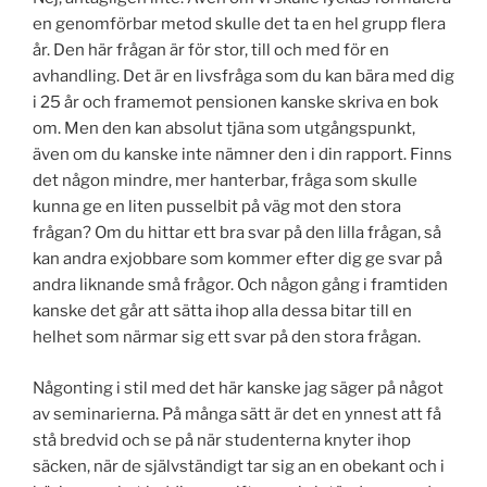
en genomförbar metod skulle det ta en hel grupp flera
år. Den här frågan är för stor, till och med för en
avhandling. Det är en livsfråga som du kan bära med dig
i 25 år och framemot pensionen kanske skriva en bok
om. Men den kan absolut tjäna som utgångspunkt,
även om du kanske inte nämner den i din rapport. Finns
det någon mindre, mer hanterbar, fråga som skulle
kunna ge en liten pusselbit på väg mot den stora
frågan? Om du hittar ett bra svar på den lilla frågan, så
kan andra exjobbare som kommer efter dig ge svar på
andra liknande små frågor. Och någon gång i framtiden
kanske det går att sätta ihop alla dessa bitar till en
helhet som närmar sig ett svar på den stora frågan.
Någonting i stil med det här kanske jag säger på något
av seminarierna. På många sätt är det en ynnest att få
stå bredvid och se på när studenterna knyter ihop
säcken, när de självständigt tar sig an en obekant och i