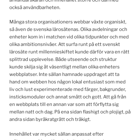
också användbarheten.
Många stora organisationers webbar växte organiskt,
så även de svenska lärosätenas. Olika avdelningar och
enheter kom in i matchen vid olika tidpunkter och med
olika ambitionsnivåer. Att surfa runt på ett svenskt
lärosäte runt millennieskiftet kunde därför vara en rätt
splittrad upplevelse. Både utseende och struktur
kunde skilja sig åt väsentligt mellan olika enheters
webbplatser. Inte sällan hamnade uppdraget att ta
hand om webben hos någon lokal entusiast som med
liv och lust experimenterade med färger, bakgrunder,
insticksmoduler och annat smått och gott. Att gå från
en webbplats till en annan var som att förflytta sig
mellan natt och dag. På ena sidan flashigt och plojigt, på
andra sidan byråkratgrått och tråkigt.
Innehållet var mycket sällan anpassat efter