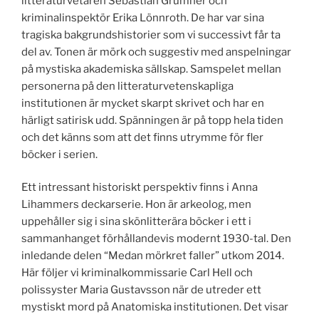
litteraturvetaren Sebastian Grumner och
kriminalinspektör Erika Lönnroth. De har var sina
tragiska bakgrundshistorier som vi successivt får ta
del av. Tonen är mörk och suggestiv med anspelningar
på mystiska akademiska sällskap. Samspelet mellan
personerna på den litteraturvetenskapliga
institutionen är mycket skarpt skrivet och har en
härligt satirisk udd. Spänningen är på topp hela tiden
och det känns som att det finns utrymme för fler
böcker i serien.
Ett intressant historiskt perspektiv finns i Anna
Lihammers deckarserie. Hon är arkeolog, men
uppehåller sig i sina skönlitterära böcker i ett i
sammanhanget förhållandevis modernt 1930-tal. Den
inledande delen “Medan mörkret faller” utkom 2014.
Här följer vi kriminalkommissarie Carl Hell och
polissyster Maria Gustavsson när de utreder ett
mystiskt mord på Anatomiska institutionen. Det visar