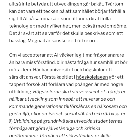
alltså inte betyda att utvecklingen går bakåt. Tvärtom
kan det vara ett tecken på att samhället börjar förhålla
sig till AI på samma sätt som till andra kraftfulla
teknologier: med nyfikenhet, men också med omdöme.
Det är svårt att se varför det skulle beskrivas som ett
bakslag. Mognad är kanske ett bättre ord.
Om vi accepterar att AI väcker legitima frågor snarare
än bara missförstånd, blir nästa fråga hur samhället bör
möta dem. Här har universitet och högskolor ett
särskilt ansvar. Första kapitlet i
högskolelagen
gör ett
tappert försök att förklara vad poängen är med högre
utbildning.
Högskolorna ska i sin verksamhet främja en
hållbar utveckling som innebär att nuvarande och
kommande generationer tillförsäkras en hälsosam och
god miljö, ekonomisk och social välfärd och rättvisa.
(5
§)
Utbildning på grundnivå ska utveckla studenternas
förmåga att göra självständiga och kritiska
bedömningar, förmåga att självständigt urskilja,