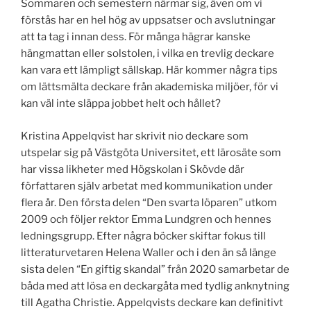
Sommaren och semestern närmar sig, även om vi
förstås har en hel hög av uppsatser och avslutningar
att ta tag i innan dess. För många hägrar kanske
hängmattan eller solstolen, i vilka en trevlig deckare
kan vara ett lämpligt sällskap. Här kommer några tips
om lättsmälta deckare från akademiska miljöer, för vi
kan väl inte släppa jobbet helt och hållet?
Kristina Appelqvist har skrivit nio deckare som
utspelar sig på Västgöta Universitet, ett lärosäte som
har vissa likheter med Högskolan i Skövde där
författaren själv arbetat med kommunikation under
flera år. Den första delen “Den svarta löparen” utkom
2009 och följer rektor Emma Lundgren och hennes
ledningsgrupp. Efter några böcker skiftar fokus till
litteraturvetaren Helena Waller och i den än så länge
sista delen “En giftig skandal” från 2020 samarbetar de
båda med att lösa en deckargåta med tydlig anknytning
till Agatha Christie. Appelqvists deckare kan definitivt