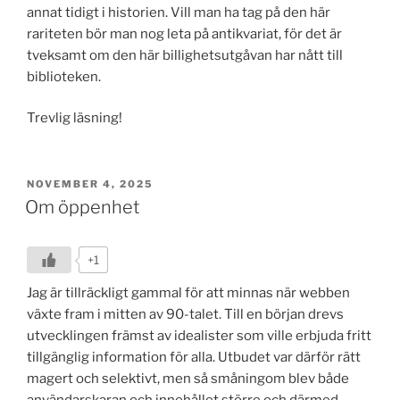
annat tidigt i historien. Vill man ha tag på den här
rariteten bör man nog leta på antikvariat, för det är
tveksamt om den här billighetsutgåvan har nått till
biblioteken.
Trevlig läsning!
POSTED
NOVEMBER 4, 2025
ON
Om öppenhet
+1
Jag är tillräckligt gammal för att minnas när webben
växte fram i mitten av 90-talet. Till en början drevs
utvecklingen främst av idealister som ville erbjuda fritt
tillgänglig information för alla. Utbudet var därför rätt
magert och selektivt, men så småningom blev både
användarskaran och innehållet större och därmed