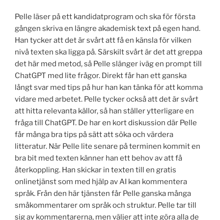
Pelle läser på ett kandidatprogram och ska för första
gången skriva en längre akademisk text på egen hand.
Han tycker att det är svårt att få en känsla för vilken
nivå texten ska ligga på. Särskilt svårt är det att greppa
det här med metod, så Pelle slänger iväg en prompt till
ChatGPT med lite frågor. Direkt får han ett ganska
långt svar med tips på hur han kan tänka för att komma
vidare med arbetet. Pelle tycker också att det är svårt
att hitta relevanta källor, så han ställer ytterligare en
fråga till ChatGPT. De har en kort diskussion där Pelle
får många bra tips på sätt att söka och värdera
litteratur. När Pelle lite senare på terminen kommit en
bra bit med texten känner han ett behov av att få
återkoppling. Han skickar in texten till en gratis
onlinetjänst som med hjälp av AI kan kommentera
språk. Från den här tjänsten får Pelle ganska många
småkommentarer om språk och struktur. Pelle tar till
sig av kommentarerna, men väljer att inte göra alla de