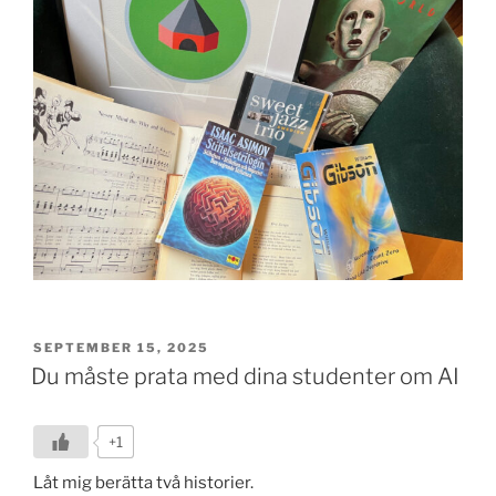
POSTED
SEPTEMBER 15, 2025
ON
Du måste prata med dina studenter om AI
+1
Låt mig berätta två historier.