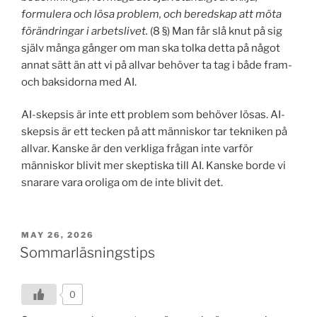
formulera och lösa problem, och beredskap att möta
förändringar i arbetslivet.
(8 §) Man får slå knut på sig
själv många gånger om man ska tolka detta på något
annat sätt än att vi på allvar behöver ta tag i både fram-
och baksidorna med AI.
AI-skepsis är inte ett problem som behöver lösas. AI-
skepsis är ett tecken på att människor tar tekniken på
allvar. Kanske är den verkliga frågan inte varför
människor blivit mer skeptiska till AI. Kanske borde vi
snarare vara oroliga om de inte blivit det.
POSTED
MAY 26, 2026
ON
Sommarläsningstips
0