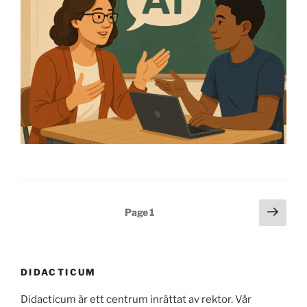
Posts
Next
Page
1
page
pagination
DIDACTICUM
Didacticum är ett centrum inrättat av rektor. Vår