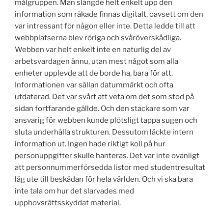
målgruppen. Man slängde helt enkelt upp den
information som råkade finnas digitalt, oavsett om den
var intressant för någon eller inte. Detta ledde till att
webbplatserna blev röriga och svåröverskådliga.
Webben var helt enkelt inte en naturlig del av
arbetsvardagen ännu, utan mest något som alla
enheter upplevde att de borde ha, bara för att.
Informationen var sällan datummärkt och ofta
utdaterad. Det var svårt att veta om det som stod på
sidan fortfarande gällde. Och den stackare som var
ansvarig för webben kunde plötsligt tappa sugen och
sluta underhålla strukturen. Dessutom läckte intern
information ut. Ingen hade riktigt koll på hur
personuppgifter skulle hanteras. Det var inte ovanligt
att personnummerförsedda listor med studentresultat
låg ute till beskådan för hela världen. Och vi ska bara
inte tala om hur det slarvades med
upphovsrättsskyddat material.