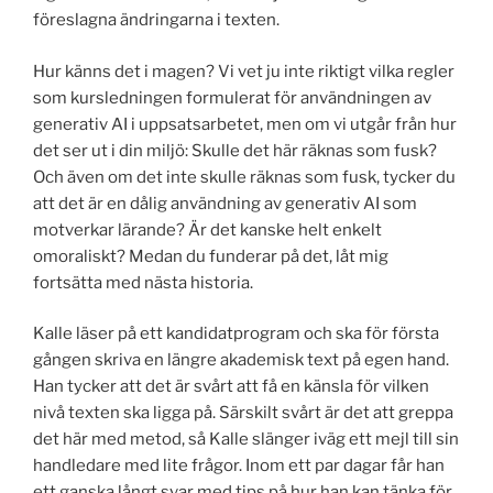
föreslagna ändringarna i texten.
Hur känns det i magen? Vi vet ju inte riktigt vilka regler
som kursledningen formulerat för användningen av
generativ AI i uppsatsarbetet, men om vi utgår från hur
det ser ut i din miljö: Skulle det här räknas som fusk?
Och även om det inte skulle räknas som fusk, tycker du
att det är en dålig användning av generativ AI som
motverkar lärande? Är det kanske helt enkelt
omoraliskt? Medan du funderar på det, låt mig
fortsätta med nästa historia.
Kalle läser på ett kandidatprogram och ska för första
gången skriva en längre akademisk text på egen hand.
Han tycker att det är svårt att få en känsla för vilken
nivå texten ska ligga på. Särskilt svårt är det att greppa
det här med metod, så Kalle slänger iväg ett mejl till sin
handledare med lite frågor. Inom ett par dagar får han
ett ganska långt svar med tips på hur han kan tänka för