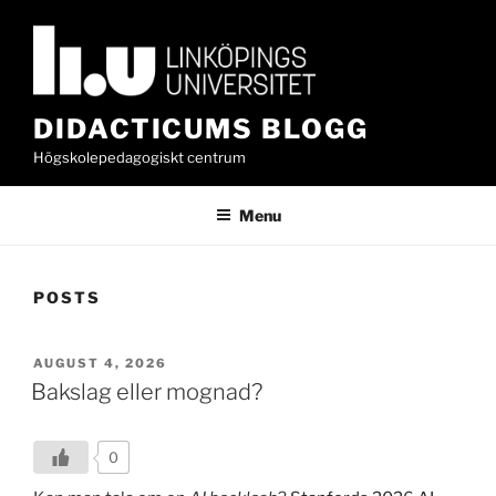
Skip
to
content
DIDACTICUMS BLOGG
Högskolepedagogiskt centrum
Menu
POSTS
POSTED
AUGUST 4, 2026
ON
Bakslag eller mognad?
0