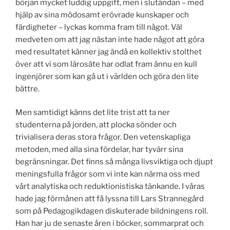
början mycket luddig uppgift, men i slutändan – med
hjälp av sina mödosamt erövrade kunskaper och
färdigheter – lyckas komma fram till något. Väl
medveten om att jag nästan inte hade något att göra
med resultatet känner jag ändå en kollektiv stolthet
över att vi som lärosäte har odlat fram ännu en kull
ingenjörer som kan gå ut i världen och göra den lite
bättre.
Men samtidigt känns det lite trist att ta ner
studenterna på jorden, att plocka sönder och
trivialisera deras stora frågor. Den vetenskapliga
metoden, med alla sina fördelar, har tyvärr sina
begränsningar. Det finns så många livsviktiga och djupt
meningsfulla frågor som vi inte kan närma oss med
vårt analytiska och reduktionistiska tänkande. I våras
hade jag förmånen att få lyssna till Lars Strannegård
som på Pedagogikdagen diskuterade bildningens roll.
Han har ju de senaste åren i böcker, sommarprat och