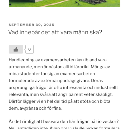
POSTED
SEPTEMBER 30, 2025
ON
Vad innebär det att vara människa?
0
Handledning av examensarbeten kan ibland vara
utmanande, men är nästan alltid lärorikt. Många av
mina studenter tar sig an examensarbeten
formulerade av externa uppdragsgivare. Deras
ursprungliga frågor är ofta intressanta och industriellt
relevanta, men svåra att angripa rent vetenskapligt.
Därför lägger vi en hel del tid på att stöta och blöta
dem, avgränsa och förfina.
Är det rimligt att besvara den här frågan på tio veckor?
Nej, antagligen inte. Även om vi skulle lyckas formulera