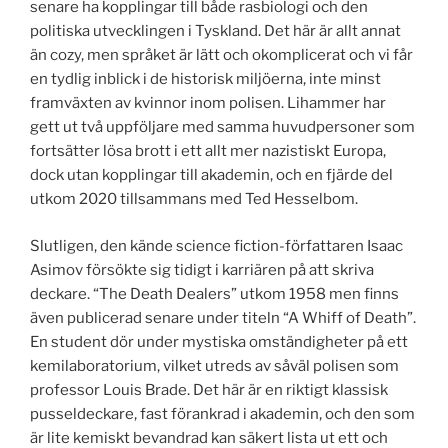
senare ha kopplingar till både rasbiologi och den
politiska utvecklingen i Tyskland. Det här är allt annat
än cozy, men språket är lätt och okomplicerat och vi får
en tydlig inblick i de historisk miljöerna, inte minst
framväxten av kvinnor inom polisen. Lihammer har
gett ut två uppföljare med samma huvudpersoner som
fortsätter lösa brott i ett allt mer nazistiskt Europa,
dock utan kopplingar till akademin, och en fjärde del
utkom 2020 tillsammans med Ted Hesselbom.
Slutligen, den kände science fiction-författaren Isaac
Asimov försökte sig tidigt i karriären på att skriva
deckare. “The Death Dealers” utkom 1958 men finns
även publicerad senare under titeln “A Whiff of Death”.
En student dör under mystiska omständigheter på ett
kemilaboratorium, vilket utreds av såväl polisen som
professor Louis Brade. Det här är en riktigt klassisk
pusseldeckare, fast förankrad i akademin, och den som
är lite kemiskt bevandrad kan säkert lista ut ett och