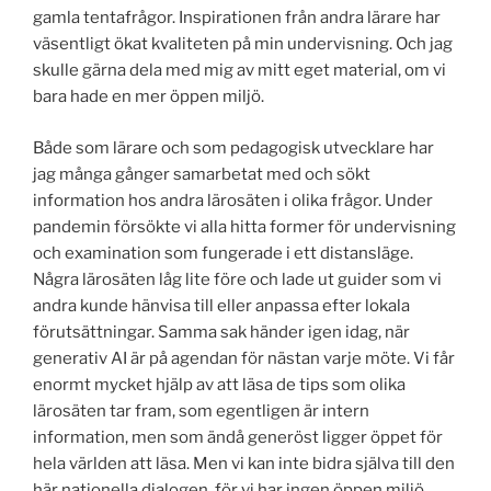
gamla tentafrågor. Inspirationen från andra lärare har
väsentligt ökat kvaliteten på min undervisning. Och jag
skulle gärna dela med mig av mitt eget material, om vi
bara hade en mer öppen miljö.
Både som lärare och som pedagogisk utvecklare har
jag många gånger samarbetat med och sökt
information hos andra lärosäten i olika frågor. Under
pandemin försökte vi alla hitta former för undervisning
och examination som fungerade i ett distansläge.
Några lärosäten låg lite före och lade ut guider som vi
andra kunde hänvisa till eller anpassa efter lokala
förutsättningar. Samma sak händer igen idag, när
generativ AI är på agendan för nästan varje möte. Vi får
enormt mycket hjälp av att läsa de tips som olika
lärosäten tar fram, som egentligen är intern
information, men som ändå generöst ligger öppet för
hela världen att läsa. Men vi kan inte bidra själva till den
här nationella dialogen, för vi har ingen öppen miljö.