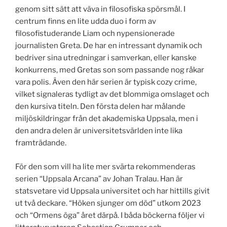
genom sitt sätt att väva in filosofiska spörsmål. I
centrum finns en lite udda duo i form av
filosofistuderande Liam och nypensionerade
journalisten Greta. De har en intressant dynamik och
bedriver sina utredningar i samverkan, eller kanske
konkurrens, med Gretas son som passande nog råkar
vara polis. Även den här serien är typisk cozy crime,
vilket signaleras tydligt av det blommiga omslaget och
den kursiva titeln. Den första delen har målande
miljöskildringar från det akademiska Uppsala, men i
den andra delen är universitetsvärlden inte lika
framträdande.
För den som vill ha lite mer svärta rekommenderas
serien “Uppsala Arcana” av Johan Tralau. Han är
statsvetare vid Uppsala universitet och har hittills givit
ut två deckare. “Höken sjunger om död” utkom 2023
och “Ormens öga” året därpå. I båda böckerna följer vi