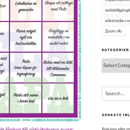
webbtillgängl
wikimedia c
Zoom
(4)
KATEGORIER
Kategorier
Search
for:
SENASTE IN
Bakslag eller 