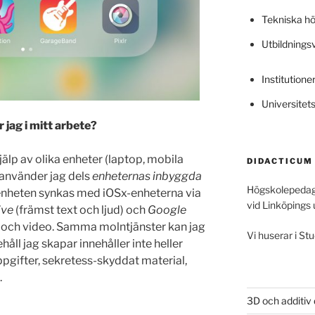
Tekniska h
Utbildning
Institutione
Universitet
 jag i mitt arbete?
jälp av olika enheter (laptop, mobila
DIDACTICUM
 använder jag dels
enheternas inbyggda
Högskolepedag
enheten synkas med iOSx-enheterna via
vid Linköpings 
ive
(främst text och ljud) och
Google
ld och video. Samma molntjänster kan jag
Vi huserar i Stu
håll jag skapar innehåller inte heller
ppgifter, sekretess-skyddat material,
.
3D och additiv