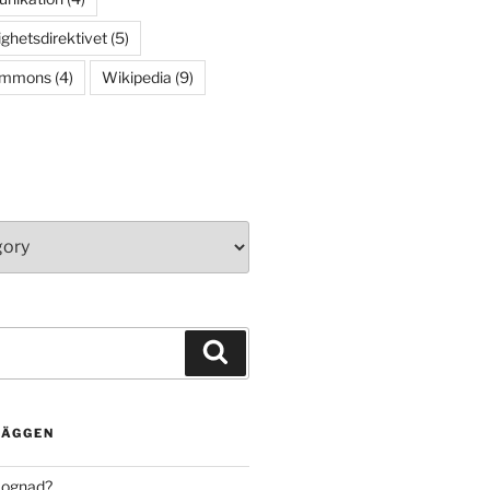
ighetsdirektivet
(5)
ommons
(4)
Wikipedia
(9)
Search
LÄGGEN
mognad?