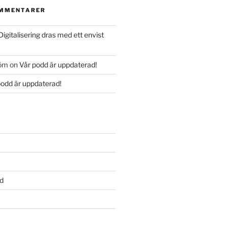
OMMENTARER
Digitalisering dras med ett envist
röm
on
Vår podd är uppdaterad!
podd är uppdaterad!
d