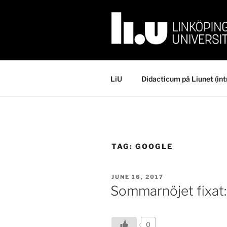
Skip
to
content
LiU
Didacticum på Liunet (int
TAG:
GOOGLE
POSTED
JUNE 16, 2017
ON
Sommarnöjet fixat: 
0