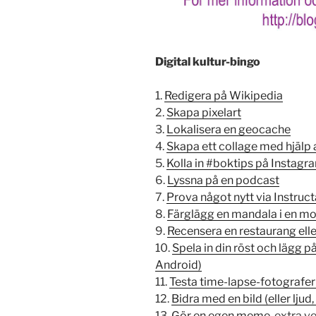
Digital kultur-bingo
1.
Redigera på Wikipedia
2.
Skapa pixelart
3.
Lokalisera en geocache
4.
Skapa ett collage med hjälp a
5.
Kolla in #boktips på Instagra
6.
Lyssna på en podcast
7.
Prova något nytt via Instruc
8.
Färglägg en mandala i en mo
9.
Recensera en restaurang ell
10.
Spela in din röst och lägg p
Android)
11.
Testa time-lapse-fotografe
12.
Bidra med en bild (eller lju
13.
Gör en egen meme
, extra v