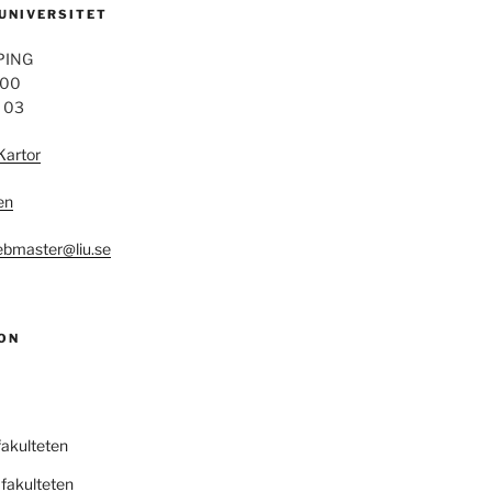
 UNIVERSITET
PING
 00
4 03
Kartor
en
bmaster@liu.se
ON
fakulteten
fakulteten