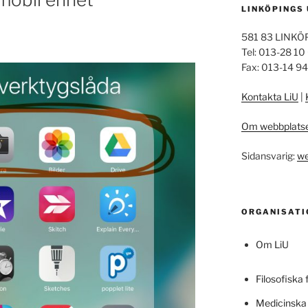
LINKÖPINGS
581 83 LINKÖ
Tel: 013-28 10
Fax: 013-14 9
Kontakta LiU
|
Om webbplats
Sidansvarig:
we
ORGANISATI
Om LiU
Filosofiska 
Medicinska 