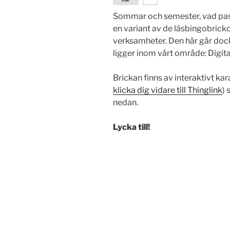
Sommar och semester, vad pass
en variant av de läsbingobricko
verksamheter. Den här går dock 
ligger inom vårt område: Digital
Brickan finns av interaktivt kar
klicka dig vidare till Thinglink
) 
nedan.
Lycka till!