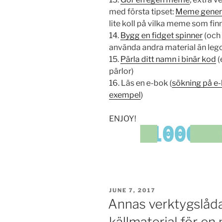
med första tipset:
Meme gener
lite koll på vilka meme som fin
14.
Bygg en fidget spinner
(och 
använda andra material än leg
15.
Pärla ditt namn i binär kod
(
pärlor)
16. Läs en e-bok (
sökning på e-
exempel
)
ENJOY!
POSTED
JUNE 7, 2017
ON
Annas verktygslåda
källmaterial för en