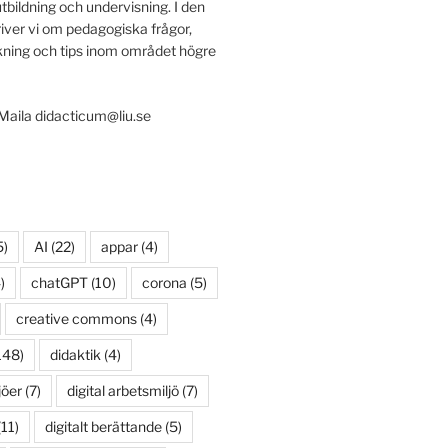
utbildning och undervisning. I den
iver vi om pedagogiska frågor,
ing och tips inom området högre
 Maila didacticum@liu.se
5)
AI
(22)
appar
(4)
)
chatGPT
(10)
corona
(5)
creative commons
(4)
148)
didaktik
(4)
jöer
(7)
digital arbetsmiljö
(7)
11)
digitalt berättande
(5)