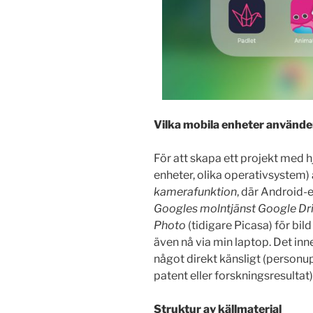
Vilka mobila enheter använder
För att skapa ett projekt med h
enheter, olika operativsystem)
kamerafunktion
, där Android-
Googles molntjänst Google Dr
Photo
(tidigare Picasa) för bi
även nå via min laptop. Det inne
något direkt känsligt (personu
patent eller forskningsresultat)
Struktur av källmaterial