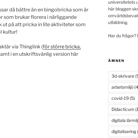
universitetets 
här bloggen skr
ar då bättre än en bingobricka som är
omvärldsbevakn
r som brukar florera i närliggande
utbildning.
ut på att pricka in lite aktiviteter som
 kultur!
Har du frågor?
aktär via Thinglink (
för större bricka,
samt i en utskriftsvänlig version här
ÄMNEN
3d-skrivare
(
arbetsmiljö
(4
covid-19
(5)
Didacticum
(
digitala lärmil
digitalisering
(