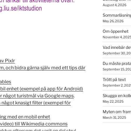
August 4, 2026
Sommarläsning
May 26, 2026
Om öppenhet
November 4, 202
Vad innebär de
September 30, 2
v Pixlr
Du måste prata
m, och bidra gärna själv med ett tips där
September 15, 20
Trött på text
tables
September 2, 202
bil enhet (exempel på app för Android)
er något turistmål via Google maps
.
Skugga en koll
May 22, 2025
å något knasigt filter (exempel för
Myten om fram
ring med en mobil enhet
March 31, 2025
d, video) till Wikimedia commons
erktyg eftersom det varit en del strul