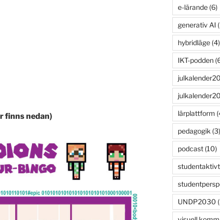
e-lärande
(6)
generativ AI
(
hybridläge
(4)
IKT-podden
(6
julkalender2
julkalender2
lärplattform
(
r finns nedan)
pedagogik
(3
podcast
(10)
studentaktivt
studentpersp
UNDP2030
(
visuell komm