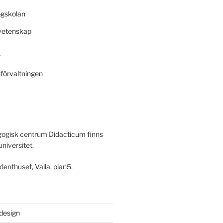
ögskolan
svetenskap
r
sförvaltningen
ogisk centrum Didacticum finns
universitet.
denthuset, Valla, plan5.
 design