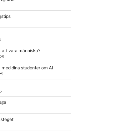
stips
5
t att vara människa?
025
 med dina studenter om AI
25
5
ega
steget