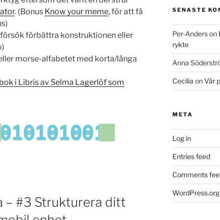
SENASTE K
ator
. (Bonus
Know your meme
, för att få
ns)
Per-Anders
on
försök förbättra konstruktionen eller
rykte
o)
eller morse-alfabetet med korta/långa
Anna Söderst
Cecilia
on
Vår 
bok i Libris av Selma Lagerlöf som
META
Log in
Entries feed
Comments fee
WordPress.org
 – #3 Strukturera ditt
 mobil enhet