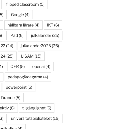
flipped classroom
(5)
5)
Google
(4)
hållbara lärare
(4)
IKT
(6)
)
iPad
(6)
julkalender
(25)
022
(24)
julkalender2023
(25)
024
(25)
LISAM
(15)
4)
OER
(5)
openai
(4)
)
pedagogikdagarna
(4)
powerpoint
(6)
 lärande
(5)
ektiv
(8)
tillgänglighet
(6)
3)
universitetsbiblioteket
(19)
unikation
(4)