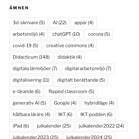
ÄMNEN
3d-skrivare
(5)
AI
(22)
appar
(4)
arbetsmiljö
(4)
chatGPT
(10)
corona
(5)
covid-19
(5)
creative commons
(4)
Didacticum
(148)
didaktik
(4)
digitala lärmiljöer
(7)
digital arbetsmiljö
(7)
digitalisering
(11)
digitalt berättande
(5)
e-lärande
(6)
flipped classroom
(5)
generativ AI
(5)
Google
(4)
hybridläge
(4)
hållbara lärare
(4)
IKT
(6)
IKT-podden
(6)
iPad
(6)
julkalender
(25)
julkalender2022
(24)
julkalender2023
(25)
julkalender2024
(25)