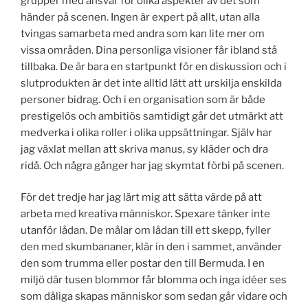
grupper med ansvar för olika aspekter av det som
händer på scenen. Ingen är expert på allt, utan alla
tvingas samarbeta med andra som kan lite mer om
vissa områden. Dina personliga visioner får ibland stå
tillbaka. De är bara en startpunkt för en diskussion och i
slutprodukten är det inte alltid lätt att urskilja enskilda
personer bidrag. Och i en organisation som är både
prestigelös och ambitiös samtidigt går det utmärkt att
medverka i olika roller i olika uppsättningar. Själv har
jag växlat mellan att skriva manus, sy kläder och dra
ridå. Och några gånger har jag skymtat förbi på scenen.
För det tredje har jag lärt mig att sätta värde på att
arbeta med kreativa människor. Spexare tänker inte
utanför lådan. De målar om lådan till ett skepp, fyller
den med skumbananer, klär in den i sammet, använder
den som trumma eller postar den till Bermuda. I en
miljö där tusen blommor får blomma och inga idéer ses
som dåliga skapas människor som sedan går vidare och