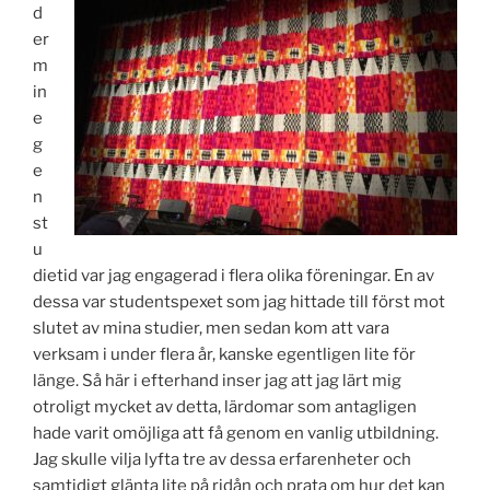
d
er
m
in
e
g
e
n
st
u
dietid var jag engagerad i flera olika föreningar. En av
dessa var studentspexet som jag hittade till först mot
slutet av mina studier, men sedan kom att vara
verksam i under flera år, kanske egentligen lite för
länge. Så här i efterhand inser jag att jag lärt mig
otroligt mycket av detta, lärdomar som antagligen
hade varit omöjliga att få genom en vanlig utbildning.
Jag skulle vilja lyfta tre av dessa erfarenheter och
samtidigt glänta lite på ridån och prata om hur det kan