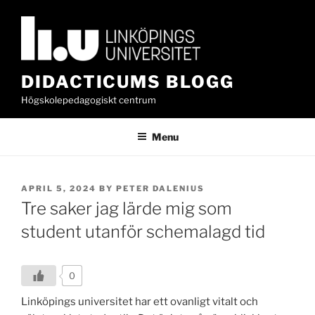
Skip
to
content
DIDACTICUMS BLOGG
Högskolepedagogiskt centrum
Menu
POSTED
APRIL 5, 2024
BY
PETER DALENIUS
ON
Tre saker jag lärde mig som
student utanför schemalagd tid
0
Linköpings universitet har ett ovanligt vitalt och