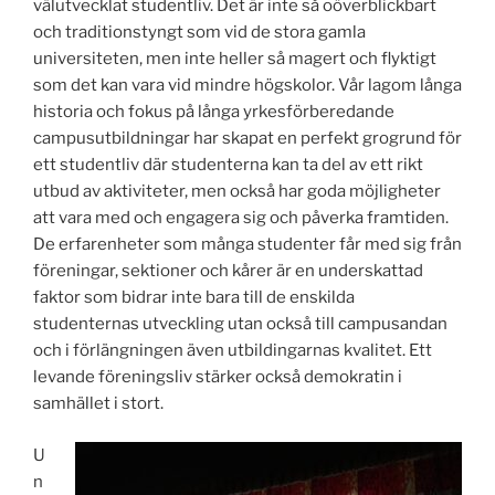
välutvecklat studentliv. Det är inte så oöverblickbart
och traditionstyngt som vid de stora gamla
universiteten, men inte heller så magert och flyktigt
som det kan vara vid mindre högskolor. Vår lagom långa
historia och fokus på långa yrkesförberedande
campusutbildningar har skapat en perfekt grogrund för
ett studentliv där studenterna kan ta del av ett rikt
utbud av aktiviteter, men också har goda möjligheter
att vara med och engagera sig och påverka framtiden.
De erfarenheter som många studenter får med sig från
föreningar, sektioner och kårer är en underskattad
faktor som bidrar inte bara till de enskilda
studenternas utveckling utan också till campusandan
och i förlängningen även utbildingarnas kvalitet. Ett
levande föreningsliv stärker också demokratin i
samhället i stort.
U
n