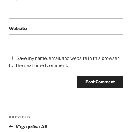
Website
Save my name, email, and website in this browser
for the next time I comment.
Post
Previous
PREVIOUS
navigation
Post
Våga pröva AI!