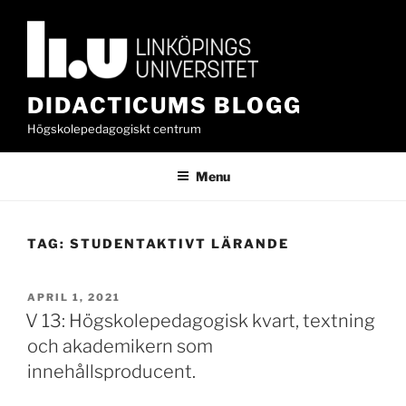
Skip
to
content
DIDACTICUMS BLOGG
Högskolepedagogiskt centrum
Menu
TAG:
STUDENTAKTIVT LÄRANDE
POSTED
APRIL 1, 2021
ON
V 13: Högskolepedagogisk kvart, textning
och akademikern som
innehållsproducent.