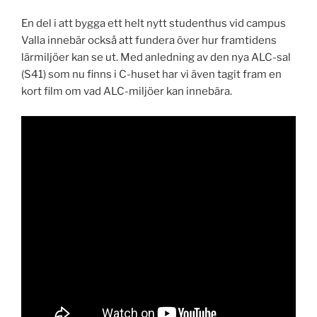
En del i att bygga ett helt nytt studenthus vid campus
Valla innebär också att fundera över hur framtidens
lärmiljöer kan se ut. Med anledning av den nya ALC-sal
(S41) som nu finns i C-huset har vi även tagit fram en
kort film om vad ALC-miljöer kan innebära.