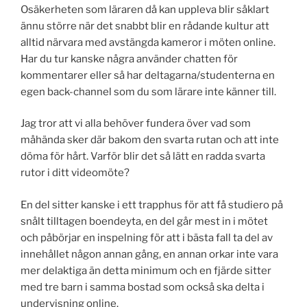
Osäkerheten som läraren då kan uppleva blir såklart
ännu större när det snabbt blir en rådande kultur att
alltid närvara med avstängda kameror i möten online.
Har du tur kanske några använder chatten för
kommentarer eller så har deltagarna/studenterna en
egen back-channel som du som lärare inte känner till.
Jag tror att vi alla behöver fundera över vad som
måhända sker där bakom den svarta rutan och att inte
döma för hårt. Varför blir det så lätt en radda svarta
rutor i ditt videomöte?
En del sitter kanske i ett trapphus för att få studiero på
snålt tilltagen boendeyta, en del går mest in i mötet
och påbörjar en inspelning för att i bästa fall ta del av
innehållet någon annan gång, en annan orkar inte vara
mer delaktiga än detta minimum och en fjärde sitter
med tre barn i samma bostad som också ska delta i
undervisning online.