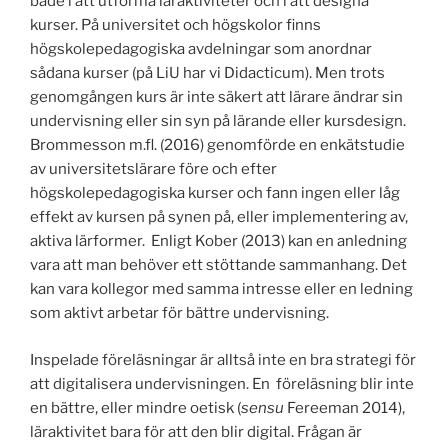
både i att utforma läraktiviteter och i att designa
kurser. På universitet och högskolor finns
högskolepedagogiska avdelningar som anordnar
sådana kurser (på LiU har vi Didacticum). Men trots
genomgången kurs är inte säkert att lärare ändrar sin
undervisning eller sin syn på lärande eller kursdesign.
Brommesson m.fl. (2016) genomförde en enkätstudie
av universitetslärare före och efter
högskolepedagogiska kurser och fann ingen eller låg
effekt av kursen på synen på, eller implementering av,
aktiva lärformer. Enligt Kober (2013) kan en anledning
vara att man behöver ett stöttande sammanhang. Det
kan vara kollegor med samma intresse eller en ledning
som aktivt arbetar för bättre undervisning.
Inspelade föreläsningar är alltså inte en bra strategi för
att digitalisera undervisningen. En föreläsning blir inte
en bättre, eller mindre oetisk (
sensu
Fereeman 2014),
läraktivitet bara för att den blir digital. Frågan är