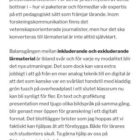
bottnar i – hur vi paketerar och förmedlar vår expertis
på ett pedagogiskt sätt som främjar lärande. Inom
forskningskommunikation finns det
vetenskapsorienterade journalister, men hur det ska
konverteras till lärmaterial är inte alltid självklart.
Balansgången mellan
inkluderande och exkluderande
lärmaterial
är ibland svår och för varje ny modalitet blir
det nya utmaningar. Det som dock kan vara extra
jobbigt i att gå från en mer analog teknik till en digital är
att det som kanske var en svårläst handstil med kladdig
grön tusch på overheadplast i ett slutet klassrum nu
kan bli synligt för fler. En text och grafiktung
presentation med tjugo olika bildspråk på samma gång,
blir genast mer öppen för granskning i ett digitalt
format. Det blottlägger brister som jag hoppas att vi
faktiskt kan hjälpas åt att förebygga. Både för lärares
och studenters skull. Ta gärna hjälp av oss på