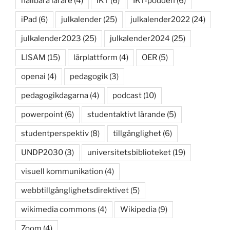
hållbara lärare
(4)
IKT
(6)
IKT-podden
(6)
iPad
(6)
julkalender
(25)
julkalender2022
(24)
julkalender2023
(25)
julkalender2024
(25)
LISAM
(15)
lärplattform
(4)
OER
(5)
openai
(4)
pedagogik
(3)
pedagogikdagarna
(4)
podcast
(10)
powerpoint
(6)
studentaktivt lärande
(5)
studentperspektiv
(8)
tillgänglighet
(6)
UNDP2030
(3)
universitetsbiblioteket
(19)
visuell kommunikation
(4)
webbtillgänglighetsdirektivet
(5)
wikimedia commons
(4)
Wikipedia
(9)
Zoom
(4)