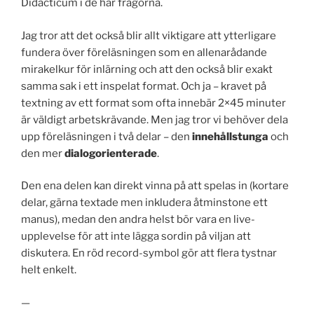
Didacticum i de här frågorna.
Jag tror att det också blir allt viktigare att ytterligare
fundera över föreläsningen som en allenarådande
mirakelkur för inlärning och att den också blir exakt
samma sak i ett inspelat format. Och ja – kravet på
textning av ett format som ofta innebär 2×45 minuter
är väldigt arbetskrävande. Men jag tror vi behöver dela
upp föreläsningen i två delar – den
innehållstunga
och
den mer
dialogorienterade
.
Den ena delen kan direkt vinna på att spelas in (kortare
delar, gärna textade men inkludera åtminstone ett
manus), medan den andra helst bör vara en live-
upplevelse för att inte lägga sordin på viljan att
diskutera. En röd record-symbol gör att flera tystnar
helt enkelt.
—