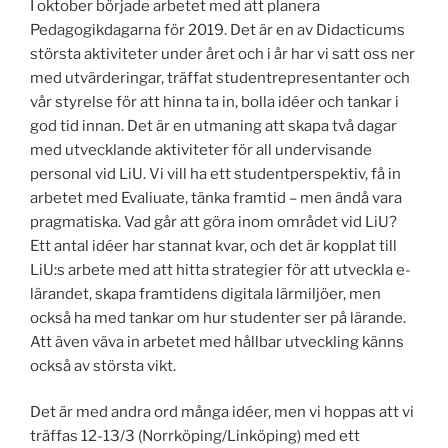
I oktober började arbetet med att planera
Pedagogikdagarna för 2019. Det är en av Didacticums
största aktiviteter under året och i år har vi satt oss ner
med utvärderingar, träffat studentrepresentanter och
vår styrelse för att hinna ta in, bolla idéer och tankar i
god tid innan. Det är en utmaning att skapa två dagar
med utvecklande aktiviteter för all undervisande
personal vid LiU. Vi vill ha ett studentperspektiv, få in
arbetet med Evaliuate, tänka framtid – men ändå vara
pragmatiska. Vad går att göra inom området vid LiU?
Ett antal idéer har stannat kvar, och det är kopplat till
LiU:s arbete med att hitta strategier för att utveckla e-
lärandet, skapa framtidens digitala lärmiljöer, men
också ha med tankar om hur studenter ser på lärande.
Att även väva in arbetet med hållbar utveckling känns
också av största vikt.
Det är med andra ord många idéer, men vi hoppas att vi
träffas 12-13/3 (Norrköping/Linköping) med ett