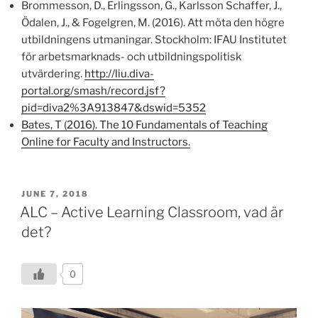
Brommesson, D., Erlingsson, G., Karlsson Schaffer, J.,
Ödalen, J., & Fogelgren, M. (2016). Att möta den högre
utbildningens utmaningar. Stockholm: IFAU Institutet
för arbetsmarknads- och utbildningspolitisk
utvärdering.
http://liu.diva-
portal.org/smash/record.jsf?
pid=diva2%3A913847&dswid=5352
Bates, T (2016). The 10 Fundamentals of Teaching
Online for Faculty and Instructors.
POSTED
JUNE 7, 2018
ON
ALC – Active Learning Classroom, vad är
det?
0