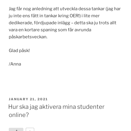
Jag får nog anledning att utveckla dessa tankar (jag har
ju inte ens fått in tankar kring OER!) i lite mer
dedikerade, fördjupade inlägg – detta ska ju trots allt
vara en kortare spaning som får avrunda
påskarbetsveckan.
Glad påsk!
/Anna
POSTED
JANUARY 21, 2021
ON
Hur ska jag aktivera mina studenter
online?