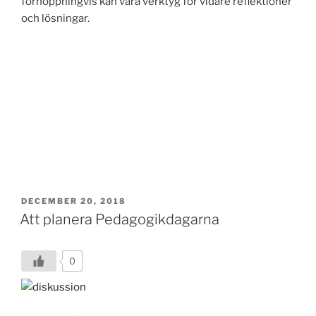
förhoppningvis kan vara verktyg för vidare reflektioner
och lösningar.
POSTED
DECEMBER 20, 2018
ON
Att planera Pedagogikdagarna
0