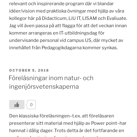
relevant och inspirerande program där vi blandar
idéer/vision med praktiska övningar med hjälp av våra
kollegor här på Didacticum, LiU IT, LISAM och Evaliuate.
Jag vill även passa på att flagga för att det veckan innan
kommer arrangeras en IT-utbildningsdag för
undervisande personal vid campus US, där mycket av
innehållet från Pedagogikdagarna kommer synkas.
POSTED
OCTOBER 5, 2018
ON
Föreläsningar inom natur- och
ingenjörsvetenskaperna
0
Den klassiska föreläsningen–t.ex. att föreläsaren
presenterar sitt material med hjälp av Power point–har
hamnat i dålig dager. Trots detta är det fortfarande en