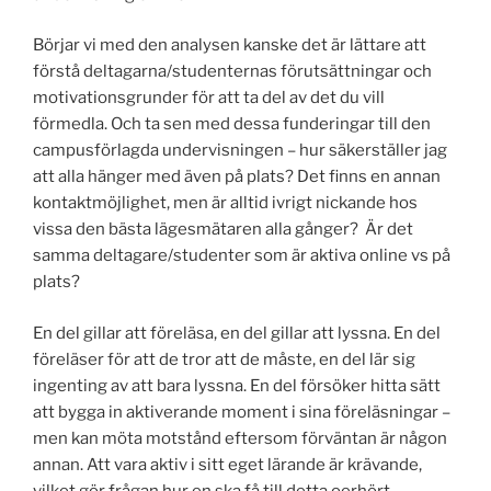
Börjar vi med den analysen kanske det är lättare att
förstå deltagarna/studenternas förutsättningar och
motivationsgrunder för att ta del av det du vill
förmedla. Och ta sen med dessa funderingar till den
campusförlagda undervisningen – hur säkerställer jag
att alla hänger med även på plats? Det finns en annan
kontaktmöjlighet, men är alltid ivrigt nickande hos
vissa den bästa lägesmätaren alla gånger? Är det
samma deltagare/studenter som är aktiva online vs på
plats?
En del gillar att föreläsa, en del gillar att lyssna. En del
föreläser för att de tror att de måste, en del lär sig
ingenting av att bara lyssna. En del försöker hitta sätt
att bygga in aktiverande moment i sina föreläsningar –
men kan möta motstånd eftersom förväntan är någon
annan. Att vara aktiv i sitt eget lärande är krävande,
vilket gör frågan hur en ska få till detta oerhört