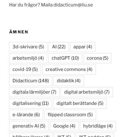
Har du frågor? Maila didacticum@liu.se
ÄMNEN
3d-skrivare
(5)
AI
(22)
appar
(4)
arbetsmiljö
(4)
chatGPT
(10)
corona
(5)
covid-19
(5)
creative commons
(4)
Didacticum
(148)
didaktik
(4)
digitala lärmiljöer
(7)
digital arbetsmiljö
(7)
digitalisering
(11)
digitalt berättande
(5)
e-lärande
(6)
flipped classroom
(5)
generativ AI
(5)
Google
(4)
hybridläge
(4)