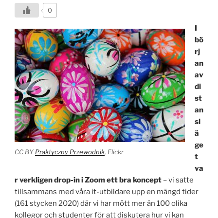
0
I
bö
rj
an
av
di
st
an
sl
ä
ge
CC BY
Praktyczny Przewodnik
, Flickr
t
va
r verkligen drop-in i Zoom ett bra koncept
– vi satte
tillsammans med våra it-utbildare upp en mängd tider
(161 stycken 2020) där vi har mött mer än 100 olika
kollegor och studenter för att diskutera hur vi kan