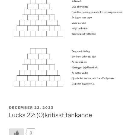
POSTED
DECEMBER 22, 2023
ON
Lucka 22: (O)kritiskt tänkande
0