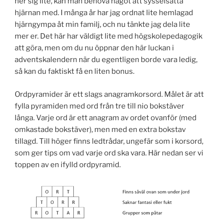
ner sig lite, kan man behöva något att sysselsätta
hjärnan med. I många år har jag ordnat lite hemlagad
hjärngympa åt min familj, och nu tänkte jag dela lite
mer er. Det här har väldigt lite med högskolepedagogik
att göra, men om du nu öppnar den här luckan i
adventskalendern när du egentligen borde vara ledig,
så kan du faktiskt få en liten bonus.
Ordpyramider är ett slags anagramkorsord. Målet är att
fylla pyramiden med ord från tre till nio bokstäver
långa. Varje ord är ett anagram av ordet ovanför (med
omkastade bokstäver), men med en extra bokstav
tillagd. Till höger finns ledtrådar, ungefär som i korsord,
som ger tips om vad varje ord ska vara. Här nedan ser vi
toppen av en ifylld ordpyramid.