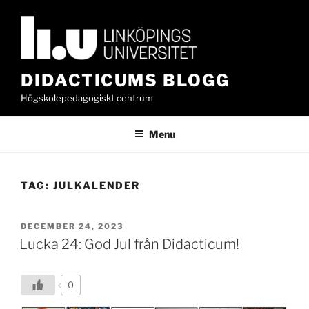
Skip
to
content
DIDACTICUMS BLOGG
Högskolepedagogiskt centrum
Menu
TAG:
JULKALENDER
POSTED
DECEMBER 24, 2023
ON
Lucka 24: God Jul från Didacticum!
0