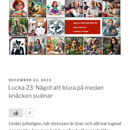
POSTED
DECEMBER 23, 2023
ON
Lucka 23: Något att klura på medan
knäcken svalnar
0
Under julhelgen, när stressen är över och allt har lugnat