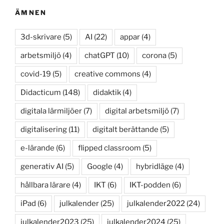
ÄMNEN
3d-skrivare
(5)
AI
(22)
appar
(4)
arbetsmiljö
(4)
chatGPT
(10)
corona
(5)
covid-19
(5)
creative commons
(4)
Didacticum
(148)
didaktik
(4)
digitala lärmiljöer
(7)
digital arbetsmiljö
(7)
digitalisering
(11)
digitalt berättande
(5)
e-lärande
(6)
flipped classroom
(5)
generativ AI
(5)
Google
(4)
hybridläge
(4)
hållbara lärare
(4)
IKT
(6)
IKT-podden
(6)
iPad
(6)
julkalender
(25)
julkalender2022
(24)
julkalender2023
(25)
julkalender2024
(25)