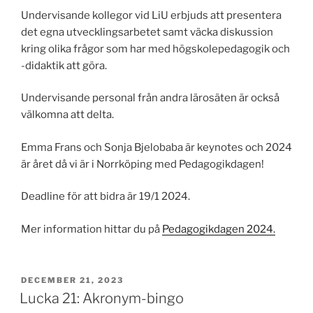
Undervisande kollegor vid LiU erbjuds att presentera
det egna utvecklingsarbetet samt väcka diskussion
kring olika frågor som har med högskolepedagogik och
-didaktik att göra.
Undervisande personal från andra lärosäten är också
välkomna att delta.
Emma Frans och Sonja Bjelobaba är keynotes och 2024
är året då vi är i Norrköping med Pedagogikdagen!
Deadline för att bidra är 19/1 2024.
Mer information hittar du på
Pedagogikdagen 2024.
POSTED
DECEMBER 21, 2023
ON
Lucka 21: Akronym-bingo