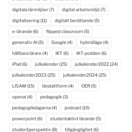
digitala lärmiljöer
(7)
digital arbetsmiljö
(7)
digitalisering
(11)
digitalt berättande
(5)
e-lärande
(6)
flipped classroom
(5)
generativ AI
(5)
Google
(4)
hybridläge
(4)
hållbara lärare
(4)
IKT
(6)
IKT-podden
(6)
iPad
(6)
julkalender
(25)
julkalender2022
(24)
julkalender2023
(25)
julkalender2024
(25)
LISAM
(15)
lärplattform
(4)
OER
(5)
openai
(4)
pedagogik
(3)
pedagogikdagarna
(4)
podcast
(10)
powerpoint
(6)
studentaktivt lärande
(5)
studentperspektiv
(8)
tillgänglighet
(6)