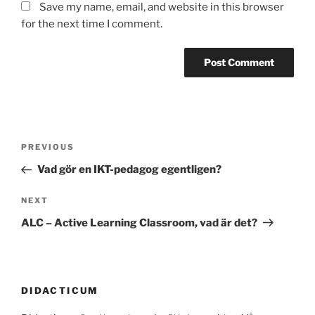
Save my name, email, and website in this browser
for the next time I comment.
Post
Previous
PREVIOUS
navigation
Post
Vad gör en IKT-pedagog egentligen?
Next
NEXT
Post
ALC – Active Learning Classroom, vad är det?
DIDACTICUM