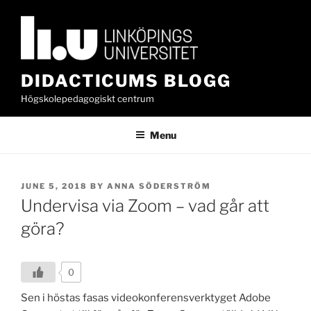
Skip
to
content
DIDACTICUMS BLOGG
Högskolepedagogiskt centrum
Menu
POSTED
JUNE 5, 2018
BY
ANNA SÖDERSTRÖM
ON
Undervisa via Zoom – vad går att
göra?
0
Sen i höstas fasas videokonferensverktyget Adobe