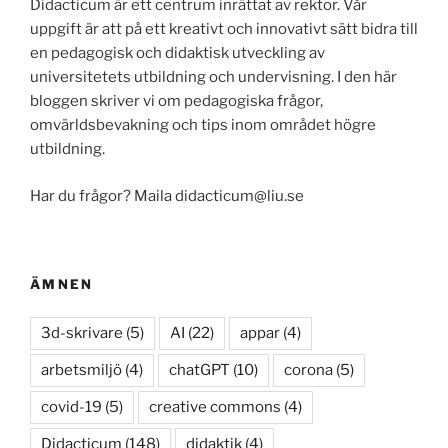
Didacticum är ett centrum inrättat av rektor. Vår
uppgift är att på ett kreativt och innovativt sätt bidra till
en pedagogisk och didaktisk utveckling av
universitetets utbildning och undervisning. I den här
bloggen skriver vi om pedagogiska frågor,
omvärldsbevakning och tips inom området högre
utbildning.
Har du frågor? Maila didacticum@liu.se
ÄMNEN
3d-skrivare
(5)
AI
(22)
appar
(4)
arbetsmiljö
(4)
chatGPT
(10)
corona
(5)
covid-19
(5)
creative commons
(4)
Didacticum
(148)
didaktik
(4)