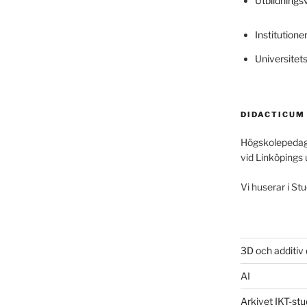
Utbildning
Institutione
Universitet
DIDACTICUM
Högskolepedag
vid Linköpings 
Vi huserar i Stu
3D och additiv
AI
Arkivet IKT-stu