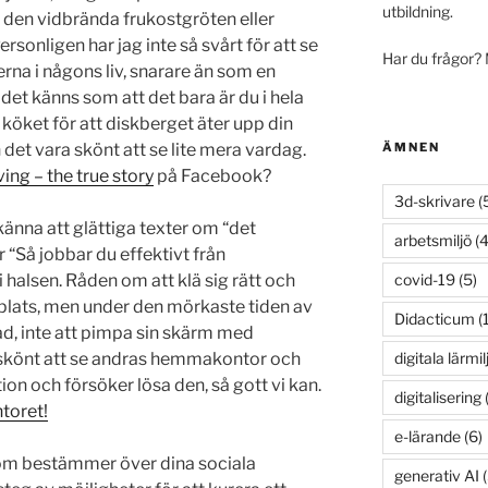
utbildning.
, den vidbrända frukostgröten eller
onligen har jag inte så svårt för att se
Har du frågor?
na i någons liv, snarare än som en
et känns som att det bara är du i hela
 köket för att diskberget äter upp din
ÄMNEN
 det vara skönt att se lite mera vardag.
ving – the true story
på Facebook?
3d-skrivare
(
känna att glättiga texter om “det
arbetsmiljö
(4
“Så jobbar du effektivt från
covid-19
(5)
halsen. Råden om att klä sig rätt och
n plats, men under den mörkaste tiden av
Didacticum
(
d, inte att pimpa sin skärm med
digitala lärmil
a skönt att se andras hemmakontor och
ation och försöker lösa den, så gott vi kan.
digitalisering
(
toret!
e-lärande
(6)
som bestämmer över dina sociala
generativ AI
(