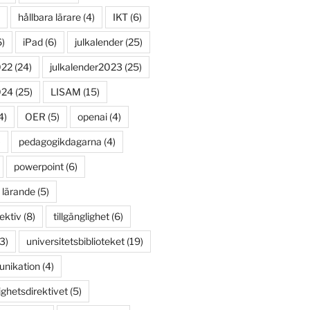
hållbara lärare
(4)
IKT
(6)
)
iPad
(6)
julkalender
(25)
022
(24)
julkalender2023
(25)
024
(25)
LISAM
(15)
4)
OER
(5)
openai
(4)
)
pedagogikdagarna
(4)
powerpoint
(6)
 lärande
(5)
ektiv
(8)
tillgänglighet
(6)
3)
universitetsbiblioteket
(19)
unikation
(4)
ighetsdirektivet
(5)