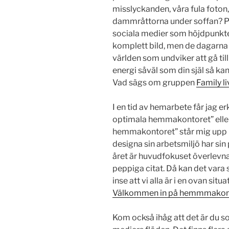
misslyckanden, våra fula foton
dammråttorna under soffan? Pers
sociala medier som höjdpunkter
komplett bild, men de dagarna d
världen som undviker att gå till
energi såväl som din själ så kan
Vad sägs om gruppen
Family li
I en tid av hemarbete får jag er
optimala hemmakontoret” eller 
hemmakontoret” står mig upp i 
designa sin arbetsmiljö har si
året är huvudfokuset överlevna
peppiga citat. Då kan det var
inse att vi alla är i en ovan situ
Välkommen in på hemmmakon
Kom också ihåg att det är du 