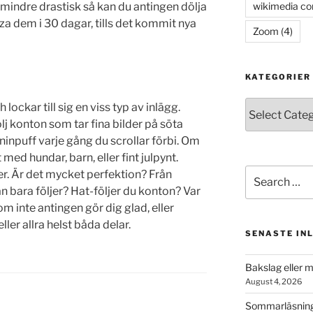
wikimedia c
e mindre drastisk så kan du antingen dölja
za dem i 30 dagar, tills det kommit nya
Zoom
(4)
KATEGORIER
Kategorier
 lockar till sig en viss typ av inlägg.
ölj konton som tar fina bilder på söta
oninpuff varje gång du scrollar förbi. Om
t med hundar, barn, eller fint julpynt.
Search
er. Är det mycket perfektion? Från
for:
n bara följer? Hat-följer du konton? Var
som inte antingen gör dig glad, eller
ller allra helst båda delar.
SENASTE IN
Bakslag eller 
August 4, 2026
Sommarläsning