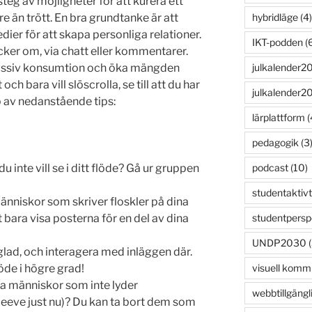
steg av möjligheter för att kurera ett
hybridläge
(4)
re än trött. En bra grundtanke är att
ier för att skapa personliga relationer.
IKT-podden
(6
ker om, via chatt eller kommentarer.
julkalender2
assiv konsumtion och öka mängden
 och bara vill slöscrolla, se till att du har
julkalender2
 av nedanstående tips:
lärplattform
(
pedagogik
(3
podcast
(10)
u inte vill se i ditt flöde? Gå ur gruppen
studentaktivt
människor som skriver floskler på dina
studentpersp
 bara visa posterna för en del av dina
UNDP2030
(
lad, och interagera med inläggen där.
visuell komm
öde i högre grad!
ma människor som inte lyder
webbtillgängl
eeve just nu)? Du kan ta bort dem som