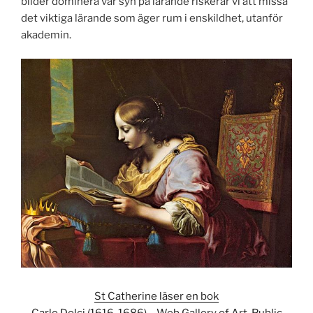
bilder dominera vår syn på lärande riskerar vi att missa
det viktiga lärande som äger rum i enskildhet, utanför
akademin.
St Catherine läser en bok