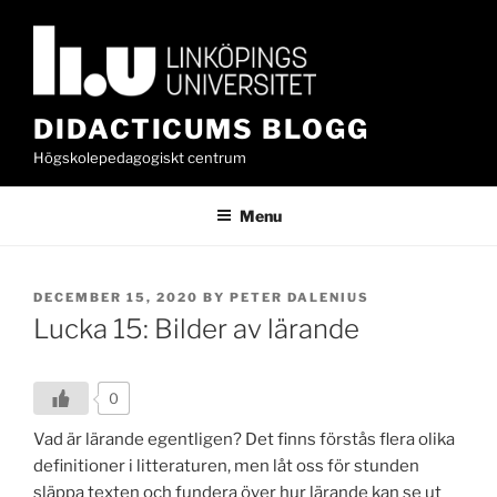
Skip
to
content
DIDACTICUMS BLOGG
Högskolepedagogiskt centrum
Menu
POSTED
DECEMBER 15, 2020
BY
PETER DALENIUS
ON
Lucka 15: Bilder av lärande
0
Vad är lärande egentligen? Det finns förstås flera olika
definitioner i litteraturen, men låt oss för stunden
släppa texten och fundera över hur lärande kan se ut