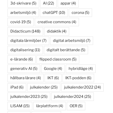
3d-skrivare
(5)
AI
(22)
appar
(4)
arbetsmiljö
(4)
chatGPT
(10)
corona
(5)
covid-19
(5)
creative commons
(4)
Didacticum
(148)
didaktik
(4)
digitala lärmiljöer
(7)
digital arbetsmiljö
(7)
digitalisering
(11)
digitalt berättande
(5)
e-lärande
(6)
flipped classroom
(5)
generativ AI
(5)
Google
(4)
hybridläge
(4)
hållbara lärare
(4)
IKT
(6)
IKT-podden
(6)
iPad
(6)
julkalender
(25)
julkalender2022
(24)
julkalender2023
(25)
julkalender2024
(25)
LISAM
(15)
lärplattform
(4)
OER
(5)