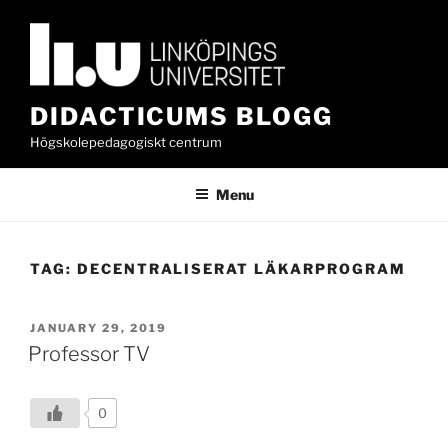
Skip
to
content
DIDACTICUMS BLOGG
Högskolepedagogiskt centrum
Menu
TAG:
DECENTRALISERAT LÄKARPROGRAM
POSTED
JANUARY 29, 2019
ON
Professor TV
0