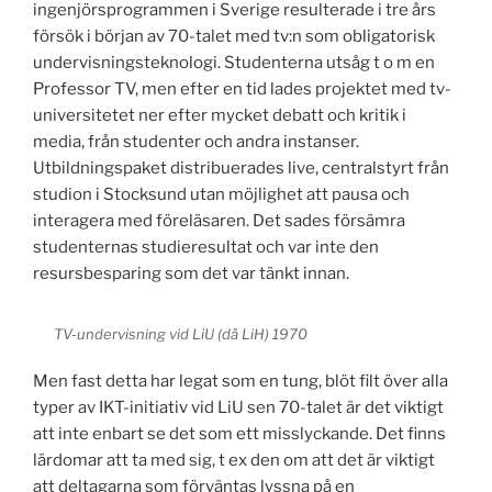
ingenjörsprogrammen i Sverige resulterade i tre års
försök i början av 70-talet med tv:n som obligatorisk
undervisningsteknologi. Studenterna utsåg t o m en
Professor TV, men efter en tid lades projektet med tv-
universitetet ner efter mycket debatt och kritik i
media, från studenter och andra instanser.
Utbildningspaket distribuerades live, centralstyrt från
studion i Stocksund utan möjlighet att pausa och
interagera med föreläsaren. Det sades försämra
studenternas studieresultat och var inte den
resursbesparing som det var tänkt innan.
TV-undervisning vid LiU (då LiH) 1970
Men fast detta har legat som en tung, blöt filt över alla
typer av IKT-initiativ vid LiU sen 70-talet är det viktigt
att inte enbart se det som ett misslyckande. Det finns
lärdomar att ta med sig, t ex den om att det är viktigt
att deltagarna som förväntas lyssna på en