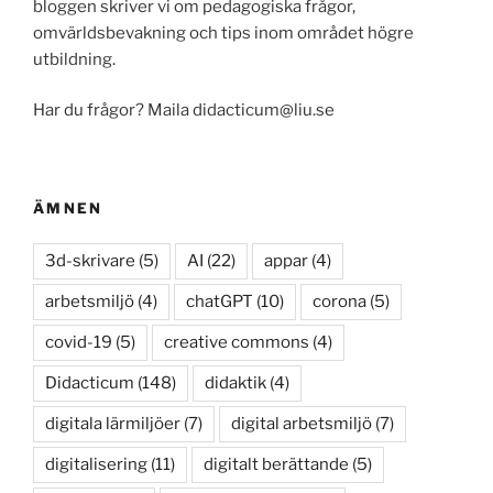
bloggen skriver vi om pedagogiska frågor,
omvärldsbevakning och tips inom området högre
utbildning.
Har du frågor? Maila didacticum@liu.se
ÄMNEN
3d-skrivare
(5)
AI
(22)
appar
(4)
arbetsmiljö
(4)
chatGPT
(10)
corona
(5)
covid-19
(5)
creative commons
(4)
Didacticum
(148)
didaktik
(4)
digitala lärmiljöer
(7)
digital arbetsmiljö
(7)
digitalisering
(11)
digitalt berättande
(5)