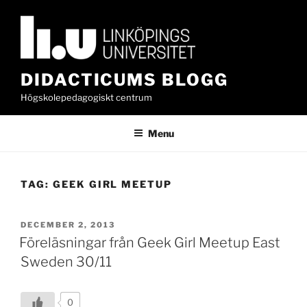
Skip
to
content
DIDACTICUMS BLOGG
Högskolepedagogiskt centrum
Menu
TAG:
GEEK GIRL MEETUP
POSTED
DECEMBER 2, 2013
ON
Föreläsningar från Geek Girl Meetup East
Sweden 30/11
0