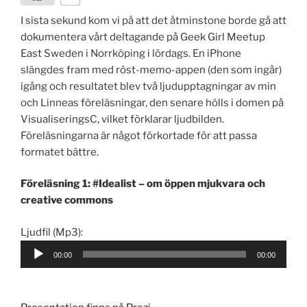
I sista sekund kom vi på att det åtminstone borde gå att
dokumentera vårt deltagande på Geek Girl Meetup
East Sweden i Norrköping i lördags. En iPhone
slängdes fram med röst-memo-appen (den som ingår)
igång och resultatet blev två ljudupptagningar av min
och Linneas föreläsningar, den senare hölls i domen på
VisualiseringsC, vilket förklarar ljudbilden.
Föreläsningarna är något förkortade för att passa
formatet bättre.
Föreläsning 1: #Idealist – om öppen mjukvara och
creative commons
Audio
Ljudfil (Mp3):
Player
00:00
00:00