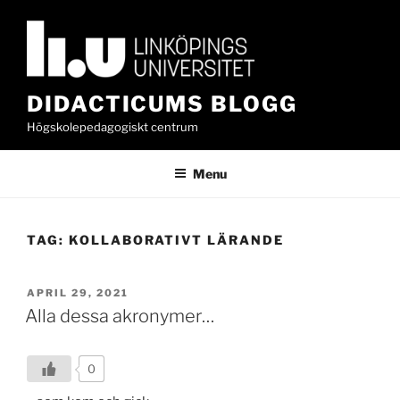
Skip
to
content
DIDACTICUMS BLOGG
Högskolepedagogiskt centrum
Menu
TAG:
KOLLABORATIVT LÄRANDE
POSTED
APRIL 29, 2021
ON
Alla dessa akronymer…
0