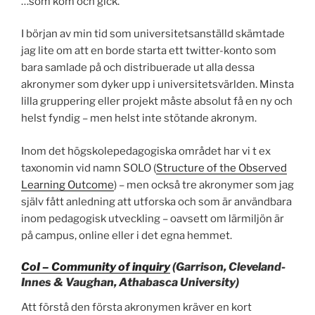
…som kom och gick.
I början av min tid som universitetsanställd skämtade
jag lite om att en borde starta ett twitter-konto som
bara samlade på och distribuerade ut alla dessa
akronymer som dyker upp i universitetsvärlden. Minsta
lilla gruppering eller projekt måste absolut få en ny och
helst fyndig – men helst inte stötande akronym.
Inom det högskolepedagogiska området har vi t ex
taxonomin vid namn SOLO (
Structure of the Observed
Learning Outcome
) – men också tre akronymer som jag
själv fått anledning att utforska och som är användbara
inom pedagogisk utveckling – oavsett om lärmiljön är
på campus, online eller i det egna hemmet.
CoI – Community of inquiry
(
Garrison, Cleveland-
Innes & Vaughan, Athabasca University
)
Att förstå den första akronymen kräver en kort