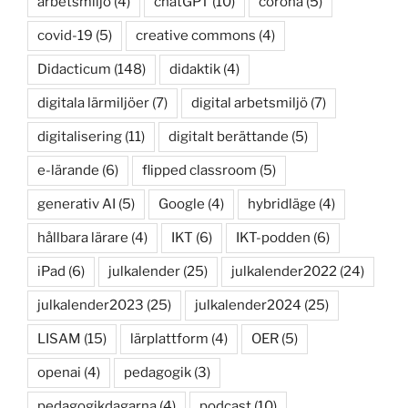
arbetsmiljö
(4)
chatGPT
(10)
corona
(5)
covid-19
(5)
creative commons
(4)
Didacticum
(148)
didaktik
(4)
digitala lärmiljöer
(7)
digital arbetsmiljö
(7)
digitalisering
(11)
digitalt berättande
(5)
e-lärande
(6)
flipped classroom
(5)
generativ AI
(5)
Google
(4)
hybridläge
(4)
hållbara lärare
(4)
IKT
(6)
IKT-podden
(6)
iPad
(6)
julkalender
(25)
julkalender2022
(24)
julkalender2023
(25)
julkalender2024
(25)
LISAM
(15)
lärplattform
(4)
OER
(5)
openai
(4)
pedagogik
(3)
pedagogikdagarna
(4)
podcast
(10)