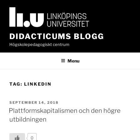
Skip
to
content
DIDACTICUMS BLOGG
Högskolepedagogiskt centrum
Menu
TAG:
LINKEDIN
POSTED
SEPTEMBER 14, 2018
ON
Plattformskapitalismen och den högre
utbildningen
0