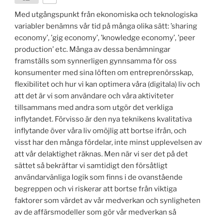
Med utgångspunkt från ekonomiska och teknologiska
variabler benämns vår tid på många olika sätt: ’sharing
economy’, ’gig economy’, ’knowledge economy’, ’peer
production’ etc. Många av dessa benämningar
framställs som synnerligen gynnsamma för oss
konsumenter med sina löften om entreprenörsskap,
flexibilitet och hur vi kan optimera våra (digitala) liv och
att det är vi som användare och våra aktiviteter
tillsammans med andra som utgör det verkliga
inflytandet. Förvisso är den nya teknikens kvalitativa
inflytande över våra liv omöjlig att bortse ifrån, och
visst har den många fördelar, inte minst upplevelsen av
att vår delaktighet räknas. Men när vi ser det på det
sättet så bekräftar vi samtidigt den försåtligt
användarvänliga logik som finns i de ovanstående
begreppen och vi riskerar att bortse från viktiga
faktorer som värdet av vår medverkan och synligheten
av de affärsmodeller som gör vår medverkan så