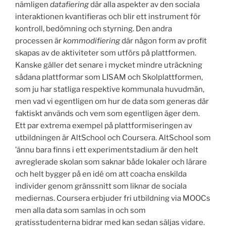
nämligen
datafiering
där alla aspekter av den sociala
interaktionen kvantifieras och blir ett instrument för
kontroll, bedömning och styrning. Den andra
processen är
kommodifiering
där någon form av profit
skapas av de aktiviteter som utförs på plattformen.
Kanske gäller det senare i mycket mindre uträckning
sådana plattformar som LISAM och Skolplattformen,
som ju har statliga respektive kommunala huvudmän,
men vad vi egentligen om hur de data som generas där
faktiskt används och vem som egentligen äger dem.
Ett par extrema exempel på plattformiseringen av
utbildningen är AltSchool och Coursera. AltSchool som
’ännu bara finns i ett experimentstadium är den helt
avreglerade skolan som saknar både lokaler och lärare
och helt bygger på en idé om att coacha enskilda
individer genom gränssnitt som liknar de sociala
mediernas. Coursera erbjuder fri utbildning via MOOCs
men alla data som samlas in och som
gratisstudenterna bidrar med kan sedan säljas vidare.