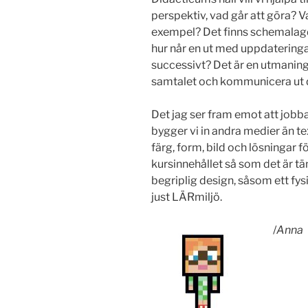
perspektiv, vad går att göra? V
exempel? Det finns schemalagd
hur når en ut med uppdatering
successivt? Det är en utmanin
samtalet och kommunicera ut de
Det jag ser fram emot att jobba
bygger vi in andra medier än 
färg, form, bild och lösningar f
kursinnehållet så som det är tä
begriplig design, såsom ett fys
just LÄRmiljö.
/
Anna