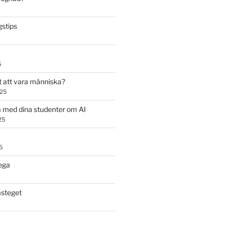
stips
5
t att vara människa?
025
 med dina studenter om AI
25
5
ega
steget