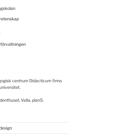
ögskolan
svetenskap
r
sförvaltningen
ogisk centrum Didacticum finns
universitet.
denthuset, Valla, plan5.
 design