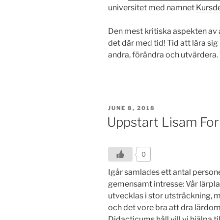
universitet med namnet
Kursde
Den mest kritiska aspekten av al
det där med tid! Tid att lära sig
andra, förändra och utvärdera. 
POSTED
JUNE 8, 2018
ON
Uppstart Lisam Fo
0
Igår samlades ett antal personer
gemensamt intresse: Vår lärpl
utvecklas i stor utsträckning, 
och det vore bra att dra lärdom
Didacticums håll vill vi hjälpa t