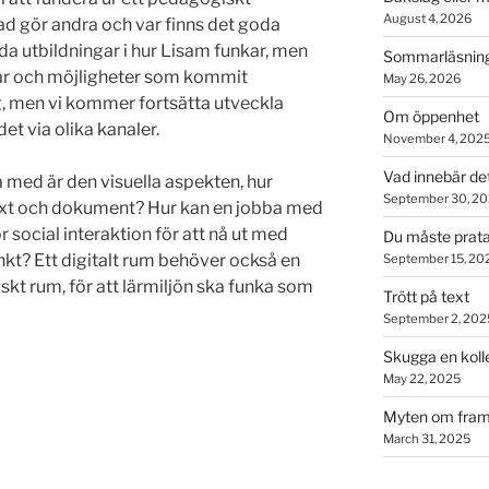
August 4, 2026
ad gör andra och var finns det goda
a utbildningar i hur Lisam funkar, men
Sommarläsning
ar och möjligheter som kommit
May 26, 2026
g, men vi kommer fortsätta utveckla
Om öppenhet
t via olika kanaler.
November 4, 202
Vad innebär de
 med är den visuella aspekten, hur
September 30, 2
text och dokument? Hur kan en jobba med
ör social interaktion för att nå ut med
Du måste prata
nkt? Ett digitalt rum behöver också en
September 15, 20
iskt rum, för att lärmiljön ska funka som
Trött på text
September 2, 202
Skugga en koll
May 22, 2025
Myten om fram
March 31, 2025