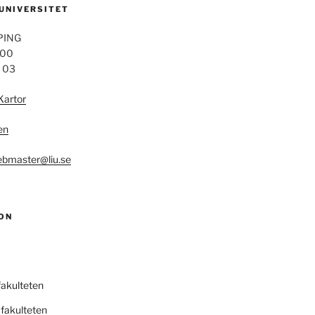
 UNIVERSITET
PING
 00
4 03
Kartor
en
bmaster@liu.se
ON
fakulteten
fakulteten