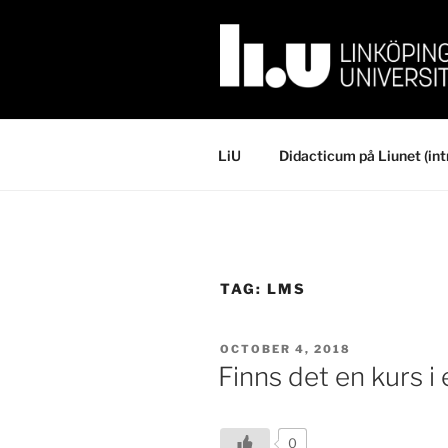
Skip
to
content
LiU
Didacticum på Liunet (int
TAG:
LMS
POSTED
OCTOBER 4, 2018
ON
Finns det en kurs i
0