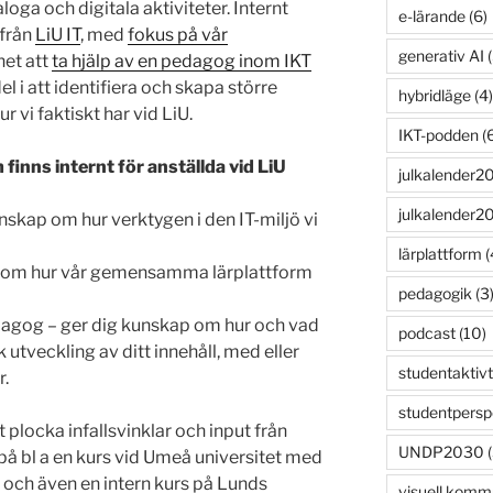
oga och digitala aktiviteter. Internt
e-lärande
(6)
 från
LiU IT
, med
fokus på vår
generativ AI
(
het att
ta hjälp av en pedagog inom IKT
el i att identifiera och skapa större
hybridläge
(4)
ur vi faktiskt har vid LiU.
IKT-podden
(6
inns internt för anställda vid LiU
julkalender2
julkalender2
unskap om hur verktygen i den IT-miljö vi
lärplattform
(
ap om hur vår gemensamma lärplattform
pedagogik
(3
dagog – ger dig kunskap om hur och vad
podcast
(10)
utveckling av ditt innehåll, med eller
studentaktivt
r.
studentpersp
t plocka infallsvinklar och input från
UNDP2030
(
n på bl a en kurs vid Umeå universitet med
och även en intern kurs på Lunds
visuell komm