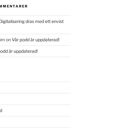
OMMENTARER
Digitalisering dras med ett envist
röm
on
Vår podd är uppdaterad!
podd är uppdaterad!
d