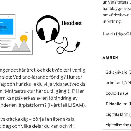
universitetets 
här bloggen skr
omvärldsbevakn
utbildning.
Har du frågor?
ÄMNEN
ger det här året, och det väcker i vanlig
3d-skrivare
(
sida: Vad är e-lärande för dig? Hur ser
arbetsmiljö
(4
idag och hur skulle du vilja vidareutveckla
t-infrastruktur har du tillgång till? Har
covid-19
(5)
om kan påverkas av en förändring av
Didacticum
(
der en lärplattform? (i vårt fall LISAM).
digitala lärmil
vskräcka dig – börja i en liten skala.
digitalisering
(
 idag och vilka delar du kan och vill