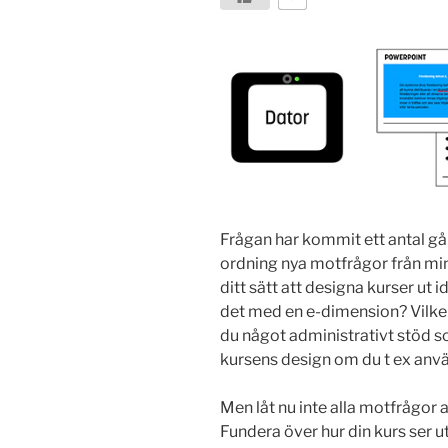
Frågan har kommit ett antal gån
ordning nya motfrågor från min 
ditt sätt att designa kurser ut 
det med en e-dimension? Vilken i
du något administrativt stöd s
kursens design om du t ex använ
Men låt nu inte alla motfrågor a
Fundera över hur din kurs ser ut