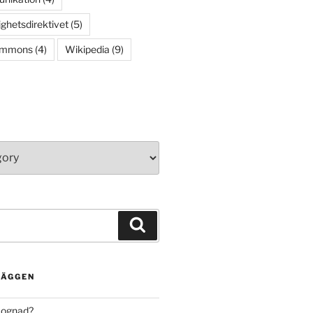
ighetsdirektivet
(5)
ommons
(4)
Wikipedia
(9)
Search
LÄGGEN
mognad?