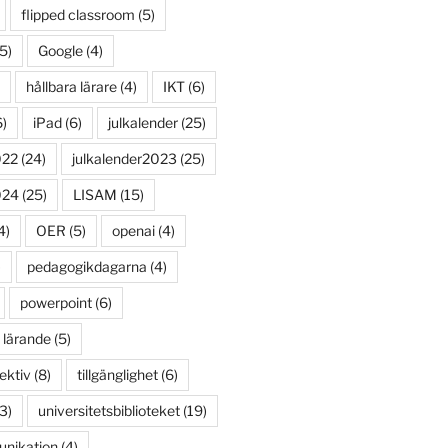
flipped classroom
(5)
5)
Google
(4)
hållbara lärare
(4)
IKT
(6)
)
iPad
(6)
julkalender
(25)
022
(24)
julkalender2023
(25)
024
(25)
LISAM
(15)
4)
OER
(5)
openai
(4)
)
pedagogikdagarna
(4)
powerpoint
(6)
 lärande
(5)
ektiv
(8)
tillgänglighet
(6)
3)
universitetsbiblioteket
(19)
unikation
(4)