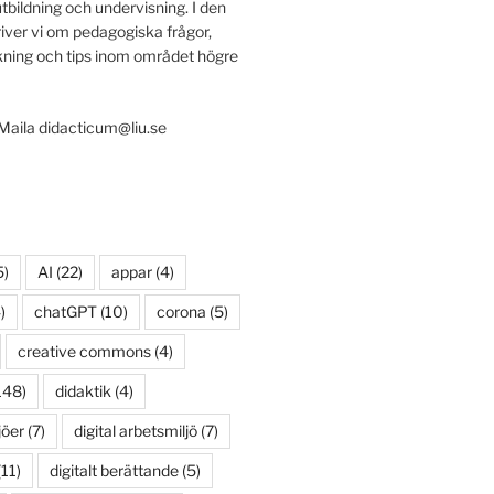
utbildning och undervisning. I den
iver vi om pedagogiska frågor,
ing och tips inom området högre
 Maila didacticum@liu.se
5)
AI
(22)
appar
(4)
)
chatGPT
(10)
corona
(5)
creative commons
(4)
148)
didaktik
(4)
jöer
(7)
digital arbetsmiljö
(7)
11)
digitalt berättande
(5)