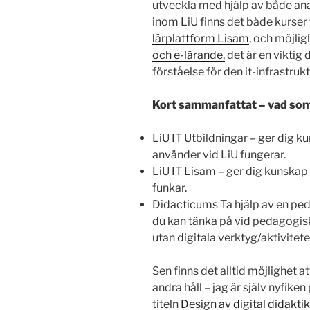
utveckla med hjälp av både anal
inom LiU finns det både kurser
lärplattform Lisam
, och möjlig
och e-lärande,
det är en viktig d
förståelse för den it-infrastrukt
Kort sammanfattat – vad som f
LiU IT Utbildningar – ger dig k
använder vid LiU fungerar.
LiU IT Lisam – ger dig kunsk
funkar.
Didacticums Ta hjälp av en pe
du kan tänka på vid pedagogisk 
utan digitala verktyg/aktivitete
Sen finns det alltid möjlighet at
andra håll – jag är själv nyfike
titeln
Design av digital didaktik