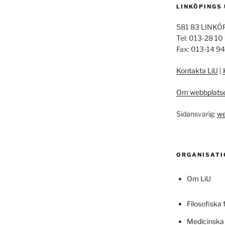
LINKÖPINGS
581 83 LINKÖ
Tel: 013-28 10
Fax: 013-14 9
Kontakta LiU
|
Om webbplats
Sidansvarig:
we
ORGANISATI
Om LiU
Filosofiska 
Medicinska 