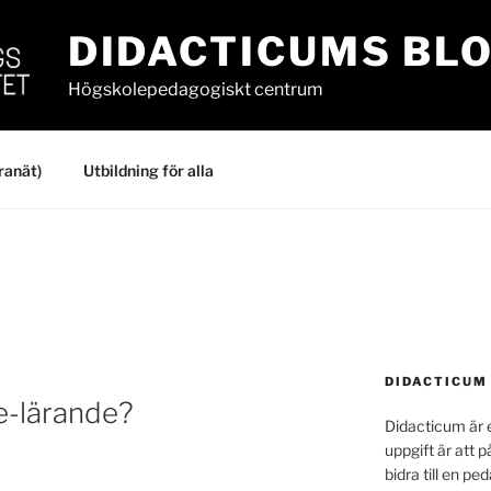
DIDACTICUMS BL
Högskolepedagogiskt centrum
ranät)
Utbildning för alla
DIDACTICUM
 e-lärande?
Didacticum är e
uppgift är att p
bidra till en p