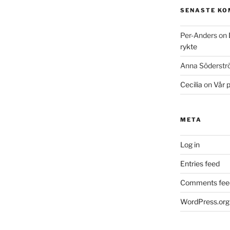
SENASTE K
Per-Anders
on
rykte
Anna Söderst
Cecilia
on
Vår 
META
Log in
Entries feed
Comments fee
WordPress.org