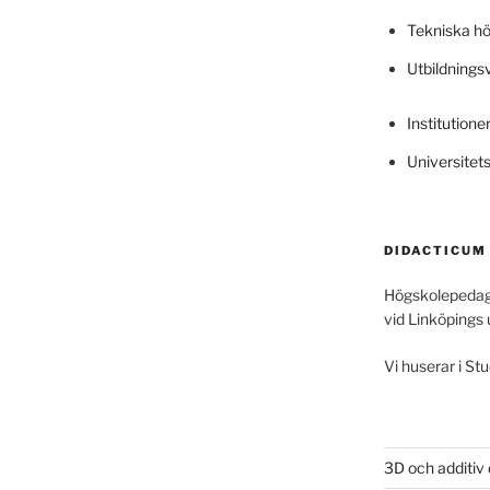
Tekniska h
Utbildning
Institutione
Universitet
DIDACTICUM
Högskolepedag
vid Linköpings 
Vi huserar i Stu
3D och additiv