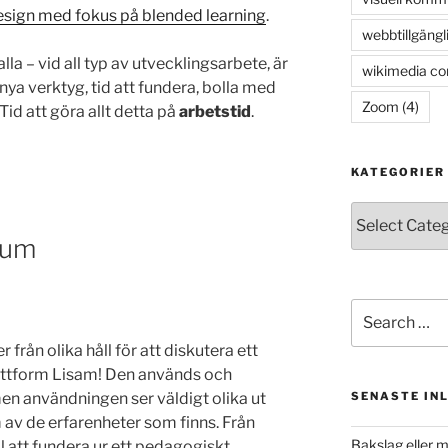
sign med fokus på blended learning
.
webbtillgängl
la – vid all typ av utvecklingsarbete, är
wikimedia c
 nya verktyg, tid att fundera, bolla med
Zoom
(4)
Tid att göra allt detta på
arbetstid
.
KATEGORIER
Kategorier
rum
Search
for:
 från olika håll för att diskutera ett
attform Lisam! Den används och
SENASTE IN
men användningen ser väldigt olika ut
 av de erfarenheter som finns. Från
Bakslag eller 
ill att fundera ur ett pedagogiskt