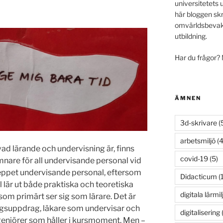
universitetets 
här bloggen skr
omvärldsbevakn
utbildning.
Har du frågor?
ÄMNEN
3d-skrivare
(
arbetsmiljö
(4
 vad lärande och undervisning är, finns
covid-19
(5)
are för all undervisande personal vid
eppet undervisande personal, eftersom
Didacticum
(
l lär ut både praktiska och teoretiska
digitala lärmil
 som primärt ser sig som lärare. Det är
ngsuppdrag, läkare som undervisar och
digitalisering
(
ngenjörer som håller i kursmoment. Men –