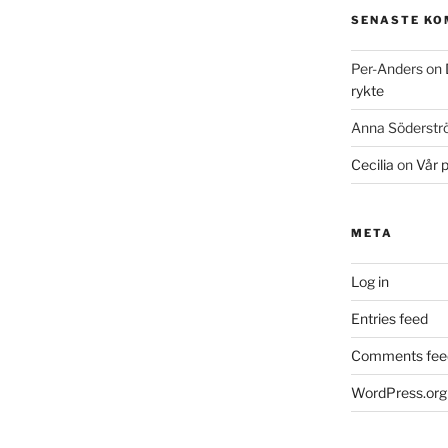
SENASTE K
Per-Anders
on
rykte
Anna Söderst
Cecilia
on
Vår 
META
Log in
Entries feed
Comments fee
WordPress.org