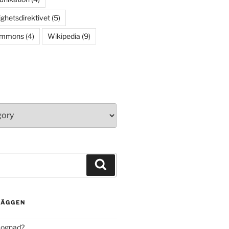
ighetsdirektivet
(5)
ommons
(4)
Wikipedia
(9)
Search
LÄGGEN
mognad?