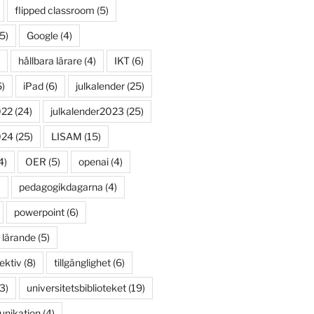
flipped classroom
(5)
5)
Google
(4)
hållbara lärare
(4)
IKT
(6)
)
iPad
(6)
julkalender
(25)
022
(24)
julkalender2023
(25)
024
(25)
LISAM
(15)
4)
OER
(5)
openai
(4)
)
pedagogikdagarna
(4)
powerpoint
(6)
 lärande
(5)
ektiv
(8)
tillgänglighet
(6)
3)
universitetsbiblioteket
(19)
unikation
(4)