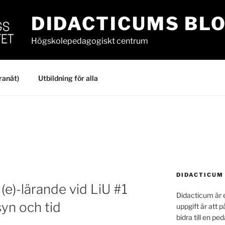
DIDACTICUMS BL
Högskolepedagogiskt centrum
ranät)
Utbildning för alla
DIDACTICUM
 (e)-lärande vid LiU #1
Didacticum är e
yn och tid
uppgift är att p
bidra till en p