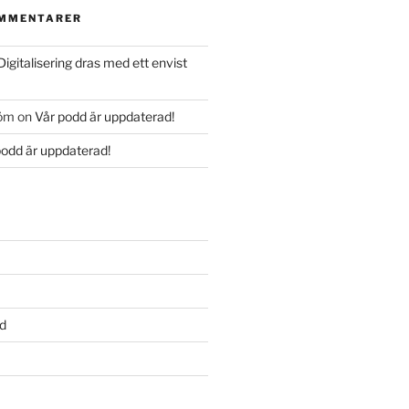
OMMENTARER
Digitalisering dras med ett envist
röm
on
Vår podd är uppdaterad!
podd är uppdaterad!
d