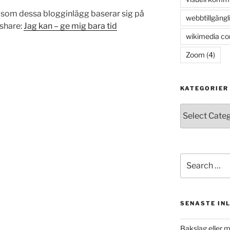
en som dessa blogginlägg baserar sig på
webbtillgängl
eshare:
Jag kan – ge mig bara tid
wikimedia c
Zoom
(4)
KATEGORIER
Kategorier
Search
for:
SENASTE IN
Bakslag eller 