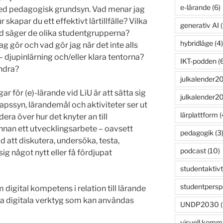
e-lärande
(6)
med pedagogisk grundsyn. Vad menar jag
skapar du ett effektivt lärtillfälle? Vilka
generativ AI
(
ad säger de olika studentgrupperna?
hybridläge
(4)
jag gör och vad gör jag när det inte alls
– djupinlärning och/eller klara tentorna?
IKT-podden
(6
ndra?
julkalender2
gar för (e)-lärande vid LiU är att sätta sig
julkalender2
apssyn, lärandemål och aktiviteter ser ut
lärplattform
(
dera över hur det knyter an till
innan ett utvecklingsarbete – oavsett
pedagogik
(3
id att diskutera, undersöka, testa,
podcast
(10)
ig något nytt eller få fördjupat
studentaktivt
studentpersp
m digital kompetens i relation till lärande
lka digitala verktyg som kan användas
UNDP2030
(
visuell komm