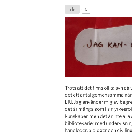
0
Trots att det finns olika syn på
det ett antal gemensamma nämn
LiU. Jag använder mig av begr
det är många som i sin yrkesrol
kunskaper, men det är inte alla
bibliotekarier med undervisni
handleder, biologer och civili