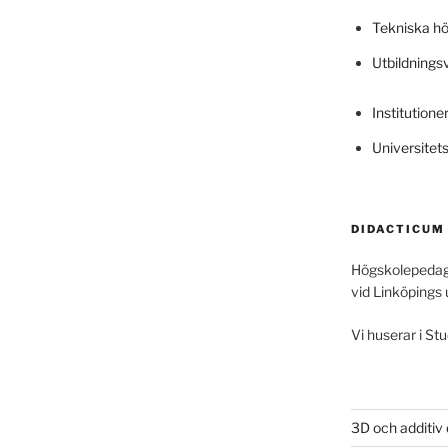
Tekniska h
Utbildning
Institutione
Universitet
DIDACTICUM
Högskolepedag
vid Linköpings 
Vi huserar i Stu
3D och additiv