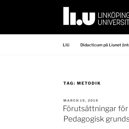
Skip
to
content
LiU
Didacticum på Liunet (int
TAG:
METODIK
POSTED
MARCH 19, 2019
ON
Förutsättningar för
Pedagogisk grunds