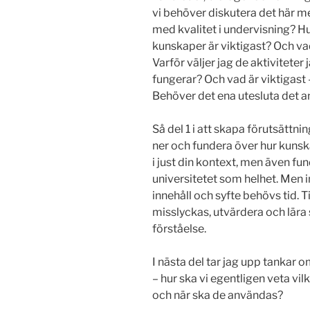
vi behöver diskutera det här 
med kvalitet i undervisning? Hur 
kunskaper är viktigast? Och v
Varför väljer jag de aktiviteter 
fungerar? Och vad är viktigast 
Behöver det ena utesluta det a
Så del 1 i att skapa förutsättnin
ner och fundera över hur kunsk
i just din kontext, men även fun
universitetet som helhet. Men 
innehåll och syfte behövs tid. T
misslyckas, utvärdera och lära s
förståelse.
I nästa del tar jag upp tankar o
– hur ska vi egentligen veta vi
och när ska de användas?