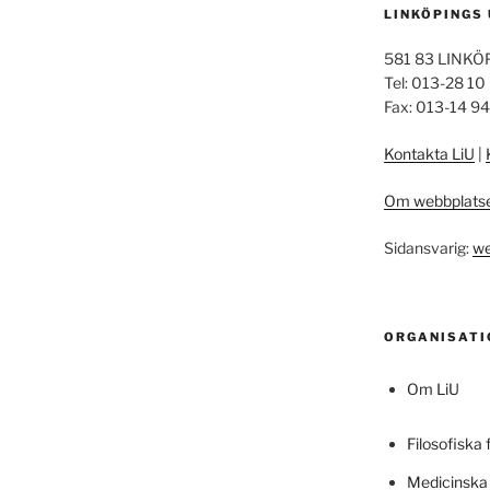
LINKÖPINGS
581 83 LINKÖ
Tel: 013-28 10
Fax: 013-14 9
Kontakta LiU
|
Om webbplats
Sidansvarig:
we
ORGANISATI
Om LiU
Filosofiska 
Medicinska 