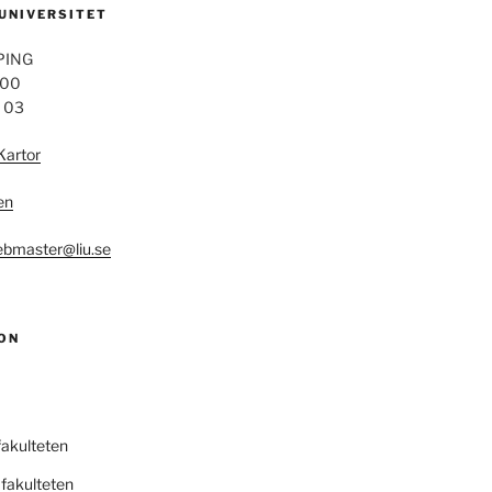
 UNIVERSITET
PING
 00
4 03
Kartor
en
bmaster@liu.se
ON
fakulteten
fakulteten