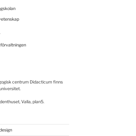
ögskolan
svetenskap
r
sförvaltningen
ogisk centrum Didacticum finns
universitet.
denthuset, Valla, plan5.
 design