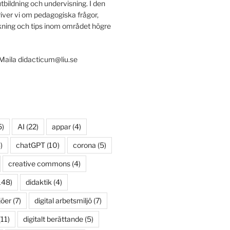
utbildning och undervisning. I den
iver vi om pedagogiska frågor,
ing och tips inom området högre
 Maila didacticum@liu.se
5)
AI
(22)
appar
(4)
)
chatGPT
(10)
corona
(5)
creative commons
(4)
148)
didaktik
(4)
jöer
(7)
digital arbetsmiljö
(7)
11)
digitalt berättande
(5)