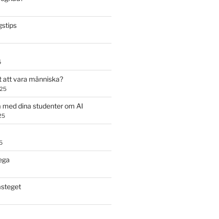
stips
5
t att vara människa?
025
 med dina studenter om AI
25
5
ega
steget