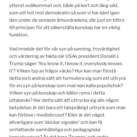
ytterst ovälkommet och, både på kort och lång sikt,
som ett hot mot demokratin så som vi har känt igen
den under de senaste århundradena, där just en tilltro
till principer för att säkerställa kunskap har en viktig
funktion.
Vad innebär det för vår syn på sanning, trovärdighet
och värdering av fakta när USAs president Donald J.
Trump säger ’You know it, I know it, everybody knows
it’? Vilken typ av frågor väcks? Hur kan man förstå
detta (och andra) sätt att formulera sig som ett uttryck
för en syn på kunskap som man kan kalla populistisk?
Vilken syn på kunskap och källor ryms i detta
uttalande? Har detta sätt att uttrycka sig alls någon
betydelse; är det bara ett talspråkligt uttryck som man
kan förbise i mediebruset? Eller är det något
allvarligare som ’skickar signaler’ och kan få
omfattande samhälleliga och pedagogiska