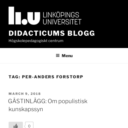
Skip
to
content
DIDACTICUMS BLOGG
Högskolepedagogiskt centrum
Menu
TAG:
PER-ANDERS FORSTORP
POSTED
MARCH 9, 2018
ON
GÄSTINLÄGG: Om populistisk
kunskapssyn
0