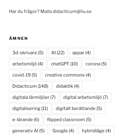
Har du frågor? Maila didacticum@liu.se
ÄMNEN
3d-skrivare
(5)
AI
(22)
appar
(4)
arbetsmiljö
(4)
chatGPT
(10)
corona
(5)
covid-19
(5)
creative commons
(4)
Didacticum
(148)
didaktik
(4)
digitala lärmiljöer
(7)
digital arbetsmiljö
(7)
digitalisering
(11)
digitalt berättande
(5)
e-lärande
(6)
flipped classroom
(5)
generativ AI
(5)
Google
(4)
hybridläge
(4)