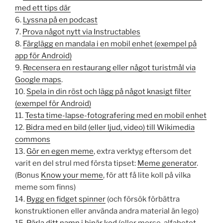
med ett tips där
6.
Lyssna på en podcast
7.
Prova något nytt via Instructables
8.
Färglägg en mandala i en mobil enhet (exempel på
app för Android)
9.
Recensera en restaurang eller något turistmål via
Google maps
.
10.
Spela in din röst och lägg på något knasigt filter
(exempel för Android)
11.
Testa time-lapse-fotografering med en mobil enhet
12.
Bidra med en bild (eller ljud, video) till Wikimedia
commons
13.
Gör en egen meme
, extra verktyg eftersom det
varit en del strul med första tipset:
Meme generator
.
(Bonus
Know your meme
, för att få lite koll på vilka
meme som finns)
14.
Bygg en fidget spinner
(och försök förbättra
konstruktionen eller använda andra material än lego)
15.
Pärla ditt namn i binär kod
(eller morse-alfabetet