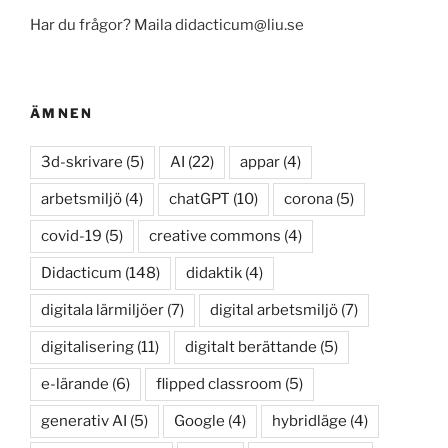
Har du frågor? Maila didacticum@liu.se
ÄMNEN
3d-skrivare
(5)
AI
(22)
appar
(4)
arbetsmiljö
(4)
chatGPT
(10)
corona
(5)
covid-19
(5)
creative commons
(4)
Didacticum
(148)
didaktik
(4)
digitala lärmiljöer
(7)
digital arbetsmiljö
(7)
digitalisering
(11)
digitalt berättande
(5)
e-lärande
(6)
flipped classroom
(5)
generativ AI
(5)
Google
(4)
hybridläge
(4)