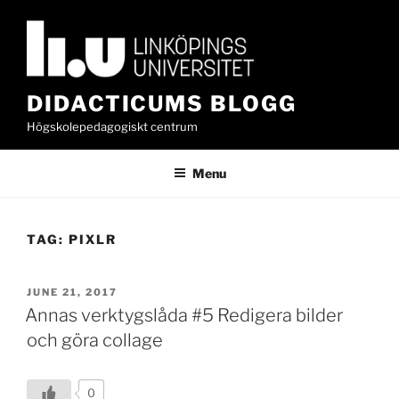
Skip
to
content
DIDACTICUMS BLOGG
Högskolepedagogiskt centrum
Menu
TAG:
PIXLR
POSTED
JUNE 21, 2017
ON
Annas verktygslåda #5 Redigera bilder
och göra collage
0