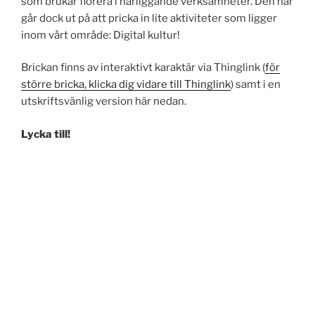
som brukar florera i närliggande verksamheter. Den här
går dock ut på att pricka in lite aktiviteter som ligger
inom vårt område: Digital kultur!
Brickan finns av interaktivt karaktär via Thinglink (
för
större bricka, klicka dig vidare till Thinglink
) samt i en
utskriftsvänlig version här nedan.
Lycka till!