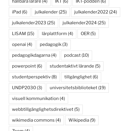
hållbara lärare
(4)
IKT
(6)
IKT-podden
(6)
iPad
(6)
julkalender
(25)
julkalender2022
(24)
julkalender2023
(25)
julkalender2024
(25)
LISAM
(15)
lärplattform
(4)
OER
(5)
openai
(4)
pedagogik
(3)
pedagogikdagarna
(4)
podcast
(10)
powerpoint
(6)
studentaktivt lärande
(5)
studentperspektiv
(8)
tillgänglighet
(6)
UNDP2030
(3)
universitetsbiblioteket
(19)
visuell kommunikation
(4)
webbtillgänglighetsdirektivet
(5)
wikimedia commons
(4)
Wikipedia
(9)