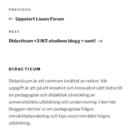
Post
Previous
PREVIOUS
navigation
Post
Uppstart Lisam Forum
Next
NEXT
Post
Didacticum <3 IKT-studions blogg = sant!
DIDACTICUM
Didacticum är ett centrum inrättat av rektor. Vår
uppgift är att på ett kreativt och innovativt sätt bidra till
en pedagogisk och didaktisk utveckling av
universitetets utbildning och undervisning. I den här
bloggen skriver vi om pedagogiska frågor,
omvärldsbevakning och tips inom området högre
utbildning.