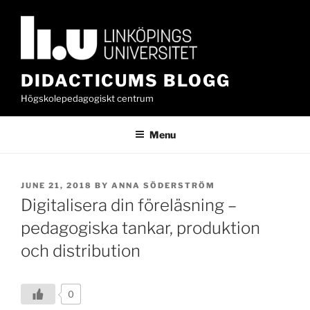
Skip
to
content
DIDACTICUMS BLOGG
Högskolepedagogiskt centrum
Menu
POSTED
JUNE 21, 2018
BY
ANNA SÖDERSTRÖM
ON
Digitalisera din föreläsning –
pedagogiska tankar, produktion
och distribution
0