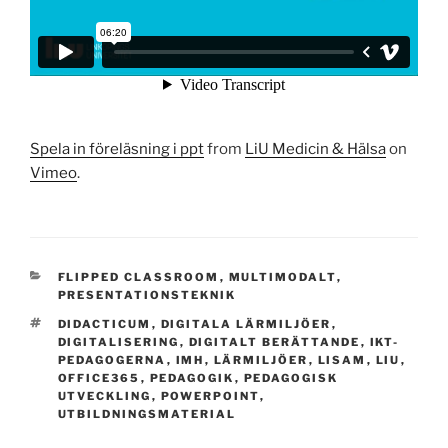
Spela in föreläsning i ppt
from
LiU Medicin & Hälsa
on
Vimeo
.
CATEGORIES
FLIPPED CLASSROOM
,
MULTIMODALT
,
PRESENTATIONSTEKNIK
TAGS
DIDACTICUM
,
DIGITALA LÄRMILJÖER
,
DIGITALISERING
,
DIGITALT BERÄTTANDE
,
IKT-
PEDAGOGERNA
,
IMH
,
LÄRMILJÖER
,
LISAM
,
LIU
,
OFFICE365
,
PEDAGOGIK
,
PEDAGOGISK
UTVECKLING
,
POWERPOINT
,
UTBILDNINGSMATERIAL