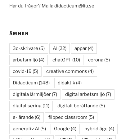
Har du frågor? Maila didacticum@liu.se
ÄMNEN
3d-skrivare
(5)
AI
(22)
appar
(4)
arbetsmiljö
(4)
chatGPT
(10)
corona
(5)
covid-19
(5)
creative commons
(4)
Didacticum
(148)
didaktik
(4)
digitala lärmiljöer
(7)
digital arbetsmiljö
(7)
digitalisering
(11)
digitalt berättande
(5)
e-lärande
(6)
flipped classroom
(5)
generativ AI
(5)
Google
(4)
hybridläge
(4)