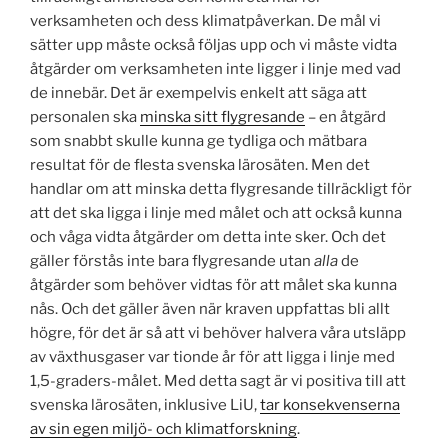
verksamheten och dess klimatpåverkan. De mål vi
sätter upp måste också följas upp och vi måste vidta
åtgärder om verksamheten inte ligger i linje med vad
de innebär. Det är exempelvis enkelt att säga att
personalen ska
minska sitt flygresande
– en åtgärd
som snabbt skulle kunna ge tydliga och mätbara
resultat för de flesta svenska lärosäten. Men det
handlar om att minska detta flygresande tillräckligt för
att det ska ligga i linje med målet och att också kunna
och våga vidta åtgärder om detta inte sker. Och det
gäller förstås inte bara flygresande utan
alla
de
åtgärder som behöver vidtas för att målet ska kunna
nås. Och det gäller även när kraven uppfattas bli allt
högre, för det är så att vi behöver halvera våra utsläpp
av växthusgaser var tionde år för att ligga i linje med
1,5-graders-målet. Med detta sagt är vi positiva till att
svenska lärosäten, inklusive LiU,
tar konsekvenserna
av sin egen miljö- och klimatforskning
.