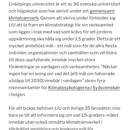
Linköpings universitet är ett av 36 svenska universitet
och högskolor som har skrivit under ett
gemensamt
klimatramverk
. Genom att skriva under förbinder sig
LiU att ta fram en klimatstrategi för sin verksamhet
som ligger i linje med vad som krävs för att jordens
uppvärmning ska hålla sig under 1,5 grader. Detta är ett
mycket ambitiöst mål – ett mål som för de allra flesta
individer, organisationer och samhällen som vill bidra
till dess uppfyllande, innebär mycket stora
förändringar av vardagen och verksamheten. ”Nästan
ingen har en aning om vad det [ett mål om halverade
utsläpp till 2030] innebär i vardagen” skrev fyra
representanter för
Klimatpsykologerna i Sydsvenskan
i helgen.
För att lyckas behöver LiU och övriga 35 lärosäten, inte
bara se till att informera sig om vad 1,5-graders-målet
innebär utan också omsätta klimatramverket i
tillräckligt ambitiösa och konkreta mål för