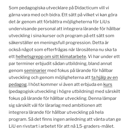
Som pedagogiska utvecklare på Didacticum vill vi
gärna vara med och bidra. Ett sätt på vilket vi kan göra
det är genom att förbättra möjligheterna för LiU:s
undervisande personal att integrera lärande för hållbar
utveckling i sina kurser och program på ett sätt som
säkerställer en meningsfull progression. Detta är
också något som efterfrågas när lärosätena nu ska ta
ett
helhetsgrepp om sitt klimatarbete
. Vi har under ett
par terminer erbjudit sådan utbildning, bland annat
genom
seminarier
med fokus på lärande för hållbar
utveckling och genom möjligheterna att
ta hjälp av en
pedagog
. I höst kommer vi även att erbjuda en
kurs
(pedagogisk utveckling i högre utbildning) med särskilt
fokus på lärande för hållbar utveckling. Denna lämpar
sig särskilt väl för lärarlag med ambitionen att
integrera lärande för hållbar utveckling på hela
program. Så det finns ingen anledning att vänta utan ge
LiU en rivstart i arbetet för att nå 1,5-graders-målet.