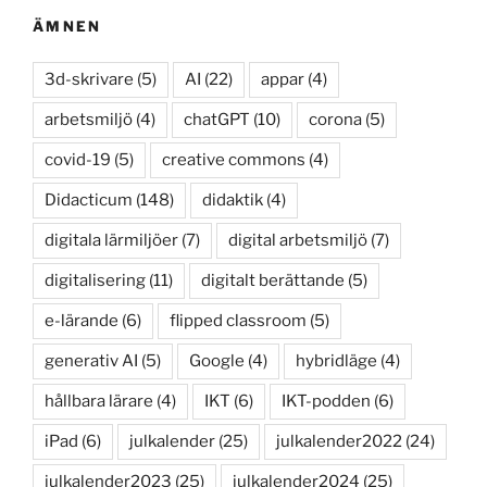
ÄMNEN
3d-skrivare
(5)
AI
(22)
appar
(4)
arbetsmiljö
(4)
chatGPT
(10)
corona
(5)
covid-19
(5)
creative commons
(4)
Didacticum
(148)
didaktik
(4)
digitala lärmiljöer
(7)
digital arbetsmiljö
(7)
digitalisering
(11)
digitalt berättande
(5)
e-lärande
(6)
flipped classroom
(5)
generativ AI
(5)
Google
(4)
hybridläge
(4)
hållbara lärare
(4)
IKT
(6)
IKT-podden
(6)
iPad
(6)
julkalender
(25)
julkalender2022
(24)
julkalender2023
(25)
julkalender2024
(25)