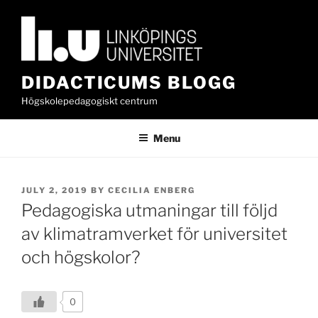
Skip
to
content
DIDACTICUMS BLOGG
Högskolepedagogiskt centrum
Menu
POSTED
JULY 2, 2019
BY
CECILIA ENBERG
ON
Pedagogiska utmaningar till följd
av klimatramverket för universitet
och högskolor?
0