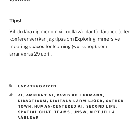
Tips!
Vill du lära dig mer om virtuella världar för lärande (eller
konferenser) kan jag tipsa om
Exploring immersive
meeting spaces for learning
(workshop), som
arrangeras 29 april.
CATEGORIES
UNCATEGORIZED
TAGS
AI
,
AMBIENT AI
,
DAVID KELLERMANN
,
DIDACTICUM
,
DIGITALA LÄRMILJÖER
,
GATHER
TOWN
,
HUMAN-CENTERED AI
,
SECOND LIFE
,
SPATIAL CHAT
,
TEAMS
,
UNSW
,
VIRTUELLA
VÄRLDAR