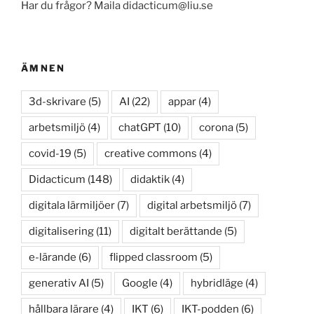
Har du frågor? Maila didacticum@liu.se
ÄMNEN
3d-skrivare
(5)
AI
(22)
appar
(4)
arbetsmiljö
(4)
chatGPT
(10)
corona
(5)
covid-19
(5)
creative commons
(4)
Didacticum
(148)
didaktik
(4)
digitala lärmiljöer
(7)
digital arbetsmiljö
(7)
digitalisering
(11)
digitalt berättande
(5)
e-lärande
(6)
flipped classroom
(5)
generativ AI
(5)
Google
(4)
hybridläge
(4)
hållbara lärare
(4)
IKT
(6)
IKT-podden
(6)