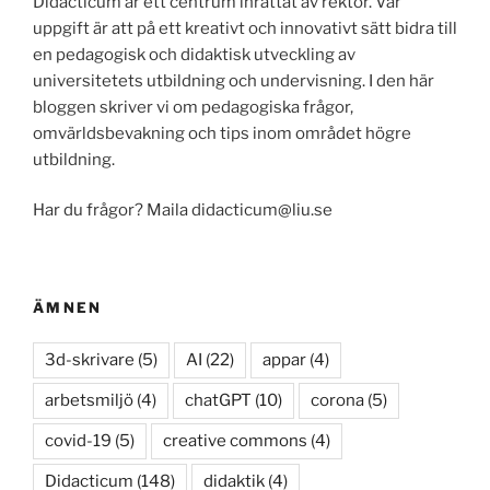
Didacticum är ett centrum inrättat av rektor. Vår
uppgift är att på ett kreativt och innovativt sätt bidra till
en pedagogisk och didaktisk utveckling av
universitetets utbildning och undervisning. I den här
bloggen skriver vi om pedagogiska frågor,
omvärldsbevakning och tips inom området högre
utbildning.
Har du frågor? Maila didacticum@liu.se
ÄMNEN
3d-skrivare
(5)
AI
(22)
appar
(4)
arbetsmiljö
(4)
chatGPT
(10)
corona
(5)
covid-19
(5)
creative commons
(4)
Didacticum
(148)
didaktik
(4)