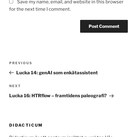
Save my name, email, and website in this browser
for the next time I comment.
Post
Previous
PREVIOUS
navigation
Post
Lucka 14: genAI som enkätassistent
Next
NEXT
Post
Lucka 16: HTRflow – framtidens paleografi?
DIDACTICUM