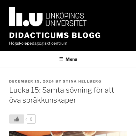
Skip
to
content
DIDACTICUMS BLOGG
Högskolepedagogiskt centrum
Menu
POSTED
DECEMBER 15, 2024
BY
STINA HELLBERG
ON
Lucka 15: Samtalsövning för att
öva språkkunskaper
0