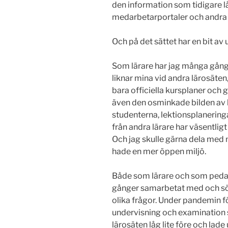
den information som tidigare lå
medarbetarportaler och andra 
Och på det sättet har en bit av u
Som lärare har jag många gånger
liknar mina vid andra lärosäten,
bara officiella kursplaner och
även den osminkade bilden av ku
studenterna, lektionsplanering
från andra lärare har väsentlig
Och jag skulle gärna dela med 
hade en mer öppen miljö.
Både som lärare och som peda
gånger samarbetat med och sök
olika frågor. Under pandemin fö
undervisning och examination 
lärosäten låg lite före och lade