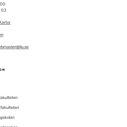
 00
4 03
Kartor
en
bmaster@liu.se
ON
fakulteten
fakulteten
ögskolan