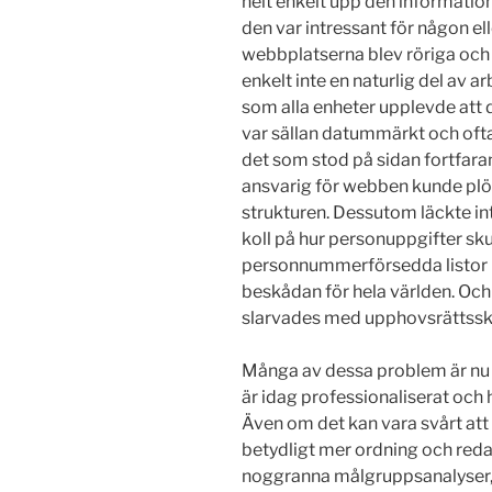
helt enkelt upp den informatio
den var intressant för någon elle
webbplatserna blev röriga och
enkelt inte en naturlig del av
som alla enheter upplevde att d
var sällan datummärkt och ofta
det som stod på sidan fortfara
ansvarig för webben kunde plöt
strukturen. Dessutom läckte int
koll på hur personuppgifter skul
personnummerförsedda listor me
beskådan för hela världen. Och 
slarvades med upphovsrättssk
Många av dessa problem är nu 
är idag professionaliserat och ha
Även om det kan vara svårt att h
betydligt mer ordning och reda
noggranna målgruppsanalyser, d