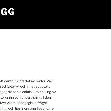
OGG
tt centrum inrättat av rektor. Vår
å ett kreativt och innovativt sätt
edagogisk och didaktisk utveckling av
utbildning och undervisning. I den
iver vi om pedagogiska frågor,
ing och tips inom området högre