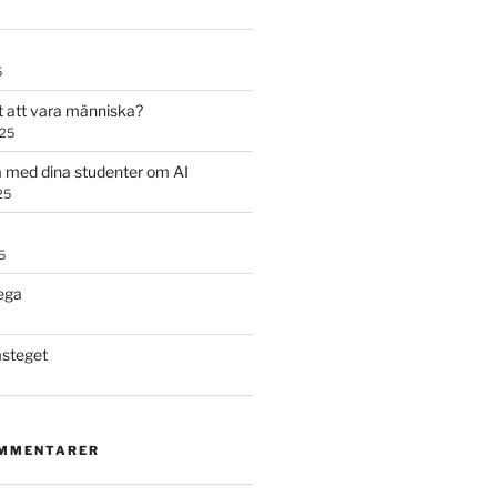
5
t att vara människa?
025
 med dina studenter om AI
25
5
ega
steget
OMMENTARER