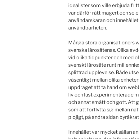
idealister som ville erbjuda frit
var därför rätt magert och se
användarskaran och innehållet
användbarheten.
Många stora organisationers w
svenska lärosätenas. Olika avd
vid olika tidpunkter och med ol
svenskt lärosäte runt millennie
splittrad upplevelse. Både utse
väsentligt mellan olika enhete
uppdraget att ta hand om web
liv och lust experimenterade m
och annat smått och gott. Att g
som att förflytta sig mellan nat
plojigt, på andra sidan byråkrat
Innehållet var mycket sällan 