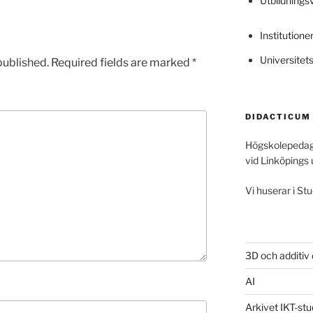
Utbildning
Institutione
Universitet
published.
Required fields are marked
*
DIDACTICUM
Högskolepedag
vid Linköpings 
Vi huserar i Stu
3D och additiv
AI
Arkivet IKT-stu