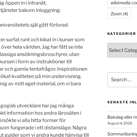
wikimedia c
g öppen in i intranät,
tjänster bakom inloggning.
Zoom
(4)
niversitetets själ gått förlorad.
KATEGORIER
 surfat runt och kikat in i kurser som
Kategorier
 över hela världen. Jag har fått se inte
 glassiga ansökningsbroschyrer, utan
rsen i form av instruktioner till
ar och gamla tentafrågor. Inspirationen
Search
t ökat kvaliteten på min undervisning.
for:
mig av mitt eget material, om vi bara
SENASTE IN
gogisk utvecklare har jag många
t information hos andra lärosäten i
Bakslag eller 
rsökte vi alla hitta former för
August 4, 2026
som fungerade i ett distansläge. Några
Sommarläsning
 ut guider som vi andra kunde hänvisa till