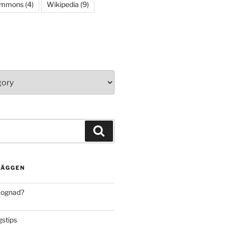
ommons
(4)
Wikipedia
(9)
Search
LÄGGEN
mognad?
stips