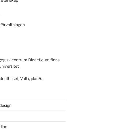
svetenskap
r
sförvaltningen
ogisk centrum Didacticum finns
universitet.
denthuset, Valla, plan5.
 design
dion