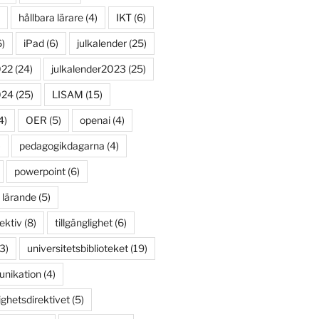
hållbara lärare
(4)
IKT
(6)
)
iPad
(6)
julkalender
(25)
022
(24)
julkalender2023
(25)
024
(25)
LISAM
(15)
4)
OER
(5)
openai
(4)
)
pedagogikdagarna
(4)
powerpoint
(6)
 lärande
(5)
ektiv
(8)
tillgänglighet
(6)
3)
universitetsbiblioteket
(19)
unikation
(4)
ighetsdirektivet
(5)