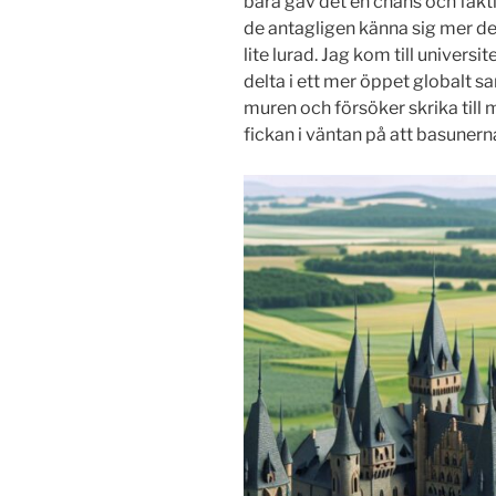
bara gav det en chans och fakti
de antagligen känna sig mer de
lite lurad. Jag kom till univers
delta i ett mer öppet globalt sa
muren och försöker skrika till 
fickan i väntan på att basunerna