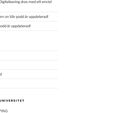
Digitalisering dras med ett envist
röm
on
Vår podd är uppdaterad!
podd är uppdaterad!
d
 UNIVERSITET
PING