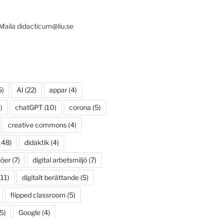
 Maila didacticum@liu.se
5)
AI
(22)
appar
(4)
)
chatGPT
(10)
corona
(5)
creative commons
(4)
148)
didaktik
(4)
jöer
(7)
digital arbetsmiljö
(7)
11)
digitalt berättande
(5)
flipped classroom
(5)
5)
Google
(4)