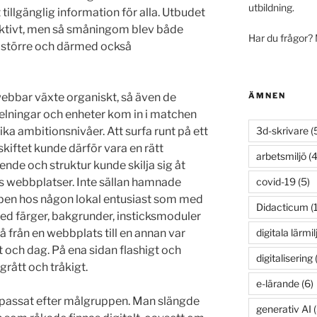
utbildning.
t tillgänglig information för alla. Utbudet
lektivt, men så småningom blev både
Har du frågor?
 större och därmed också
ÄMNEN
ebbar växte organiskt, så även de
elningar och enheter kom in i matchen
3d-skrivare
(
ika ambitionsnivåer. Att surfa runt på ett
skiftet kunde därför vara en rätt
arbetsmiljö
(4
ende och struktur kunde skilja sig åt
covid-19
(5)
rs webbplatser. Inte sällan hamnade
ben hos någon lokal entusiast som med
Didacticum
(
ed färger, bakgrunder, insticksmoduler
digitala lärmil
å från en webbplats till en annan var
t och dag. På ena sidan flashigt och
digitalisering
(
grått och tråkigt.
e-lärande
(6)
anpassat efter målgruppen. Man slängde
generativ AI
(