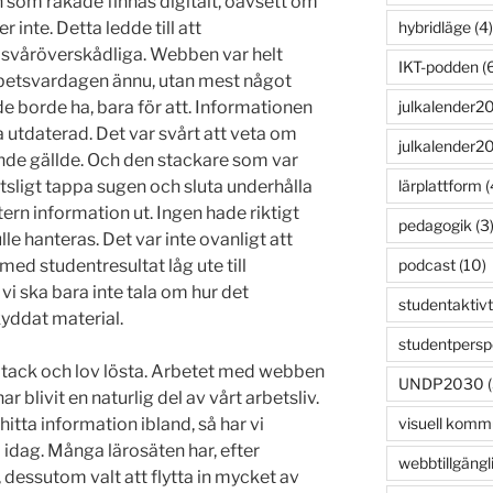
n som råkade finnas digitalt, oavsett om
hybridläge
(4)
r inte. Detta ledde till att
 svåröverskådliga. Webben var helt
IKT-podden
(6
 arbetsvardagen ännu, utan mest något
julkalender2
e borde ha, bara för att. Informationen
 utdaterad. Det var svårt att veta om
julkalender2
nde gällde. Och den stackare som var
lärplattform
(
sligt tappa sugen och sluta underhålla
ern information ut. Ingen hade riktigt
pedagogik
(3
le hanteras. Det var inte ovanligt att
podcast
(10)
d studentresultat låg ute till
vi ska bara inte tala om hur det
studentaktivt
yddat material.
studentpersp
tack och lov lösta. Arbetet med webben
UNDP2030
(
r blivit en naturlig del av vårt arbetsliv.
visuell komm
itta information ibland, så har vi
 idag. Många lärosäten har, efter
webbtillgängl
essutom valt att flytta in mycket av