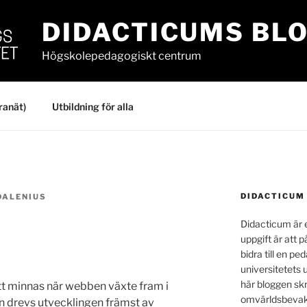
DIDACTICUMS BL
Högskolepedagogiskt centrum
ranät)
Utbildning för alla
DIDACTICUM
DALENIUS
Didacticum är e
uppgift är att p
bidra till en p
universitetets 
här bloggen skr
att minnas när webben växte fram i
omvärldsbevakn
jan drevs utvecklingen främst av