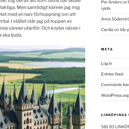
skt tog del av allt som fanns där skulle
Per-Anders
on
laktiga. Men samtidigt känner jag mig
rykte
itetet med en naiv förhoppning om att
Anna Söderst
mtal. I stället står jag på toppen av
mina vänner utanför. Och knyter näven i
Cecilia
on
Vår 
 ska ljuda.
META
Log in
Entries feed
Comments fee
WordPress.org
LINKÖPINGS
581 83 LINKÖ