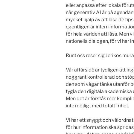
eller anpassa efter lokala föru
när generativ AI är på agendan 
mycket hjälp av att läsa de tip
egentligen är intern informati
för hela världen att läsa. Men vi 
nationella dialogen, för vi har 
Runt oss reser sig Jerikos mura
Vår affärsidé är tydligen att in
noggrant kontrollerad och stö
den som vågar tänka utanför b
tygla den digitala akademiska d
Men det är förstås mer komplic
inte möjligt med totalt frihet.
Vi har ett snyggt och välordna
för hur information ska spridas,