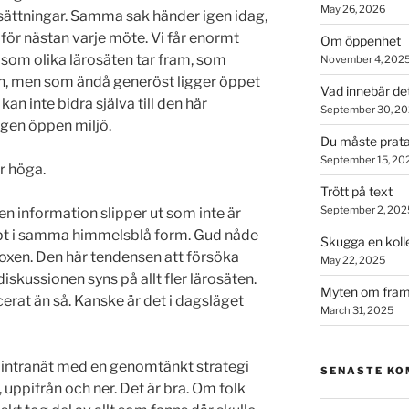
May 26, 2026
tsättningar. Samma sak händer igen idag,
för nästan varje möte. Vi får enormt
Om öppenhet
s som olika lärosäten tar fram, som
November 4, 202
on, men som ändå generöst ligger öppet
Vad innebär de
kan inte bidra själva till den här
September 30, 2
ingen öppen miljö.
Du måste prata
September 15, 20
r höga.
Trött på text
September 2, 202
gen information slipper ut som inte är
pt i samma himmelsblå form. Gud nåde
Skugga en koll
oxen. Den här tendensen att försöka
May 22, 2025
iskussionen syns på allt fler lärosäten.
Myten om fram
erat än så. Kanske är det i dagsläget
March 31, 2025
t intranät med en genomtänkt strategi
SENASTE K
 uppifrån och ner. Det är bra. Om folk