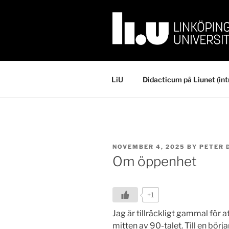
Skip
to
content
LiU
Didacticum på Liunet (int
POSTED
NOVEMBER 4, 2025
BY
PETER 
ON
Om öppenhet
+1
Jag är tillräckligt gammal för 
mitten av 90-talet. Till en bör