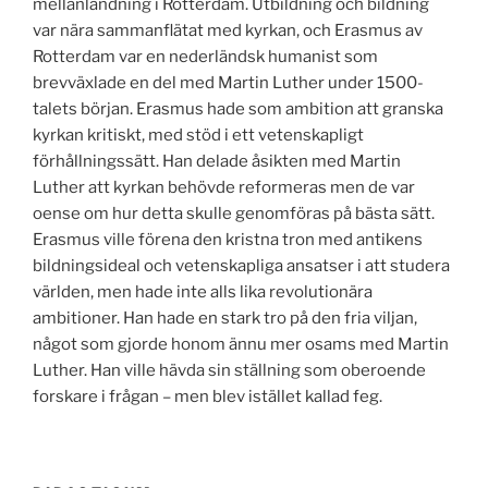
mellanlandning i Rotterdam. Utbildning och bildning
var nära sammanflätat med kyrkan, och Erasmus av
Rotterdam var en nederländsk humanist som
brevväxlade en del med Martin Luther under 1500-
talets början. Erasmus hade som ambition att granska
kyrkan kritiskt, med stöd i ett vetenskapligt
förhållningssätt. Han delade åsikten med Martin
Luther att kyrkan behövde reformeras men de var
oense om hur detta skulle genomföras på bästa sätt.
Erasmus ville förena den kristna tron med antikens
bildningsideal och vetenskapliga ansatser i att studera
världen, men hade inte alls lika revolutionära
ambitioner. Han hade en stark tro på den fria viljan,
något som gjorde honom ännu mer osams med Martin
Luther. Han ville hävda sin ställning som oberoende
forskare i frågan – men blev istället kallad feg.