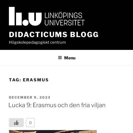
Skip
to
content
DIDACTICUMS BLOGG
Högskolepedagogiskt centrum
Menu
TAG:
ERASMUS
POSTED
DECEMBER 9, 2023
ON
Lucka 9: Erasmus och den fria viljan
0