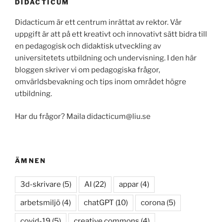
DIDACTICUM
Didacticum är ett centrum inrättat av rektor. Vår
uppgift är att på ett kreativt och innovativt sätt bidra till
en pedagogisk och didaktisk utveckling av
universitetets utbildning och undervisning. I den här
bloggen skriver vi om pedagogiska frågor,
omvärldsbevakning och tips inom området högre
utbildning.
Har du frågor? Maila didacticum@liu.se
ÄMNEN
3d-skrivare
(5)
AI
(22)
appar
(4)
arbetsmiljö
(4)
chatGPT
(10)
corona
(5)
covid-19
(5)
creative commons
(4)