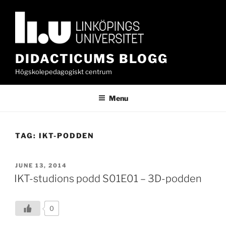
Skip
to
content
DIDACTICUMS BLOGG
Högskolepedagogiskt centrum
Menu
TAG:
IKT-PODDEN
POSTED
JUNE 13, 2014
ON
IKT-studions podd S01E01 – 3D-podden
0