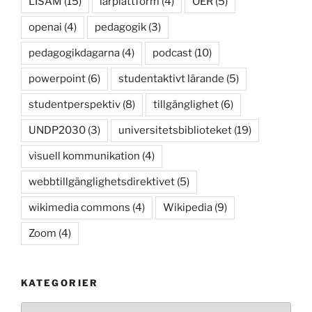
LISAM
(15)
lärplattform
(4)
OER
(5)
openai
(4)
pedagogik
(3)
pedagogikdagarna
(4)
podcast
(10)
powerpoint
(6)
studentaktivt lärande
(5)
studentperspektiv
(8)
tillgänglighet
(6)
UNDP2030
(3)
universitetsbiblioteket
(19)
visuell kommunikation
(4)
webbtillgänglighetsdirektivet
(5)
wikimedia commons
(4)
Wikipedia
(9)
Zoom
(4)
KATEGORIER
Kategorier