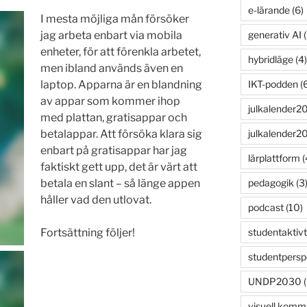
e-lärande
(6)
I mesta möjliga mån försöker
generativ AI
(
jag arbeta enbart via mobila
enheter, för att förenkla arbetet,
hybridläge
(4)
men ibland används även en
IKT-podden
(6
laptop. Apparna är en blandning
av appar som kommer ihop
julkalender2
med plattan, gratisappar och
julkalender2
betalappar. Att försöka klara sig
enbart på gratisappar har jag
lärplattform
(
faktiskt gett upp, det är värt att
pedagogik
(3
betala en slant – så länge appen
håller vad den utlovat.
podcast
(10)
studentaktivt
Fortsättning följer!
studentpersp
UNDP2030
(
visuell komm