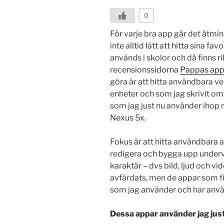
0
För varje bra app går det åtmin
inte alltid lätt att hitta sina f
används i skolor och då finns r
recensionssidorna
Pappas app
göra är att hitta användbara v
enheter och som jag skrivit om 
som jag just nu använder ihop
Nexus 5x.
Fokus är att hitta användbara a
redigera och bygga upp underv
karaktär – dvs bild, ljud och vi
avfärdats, men de appar som fi
som jag använder och har anvä
Dessa appar använder jag jus