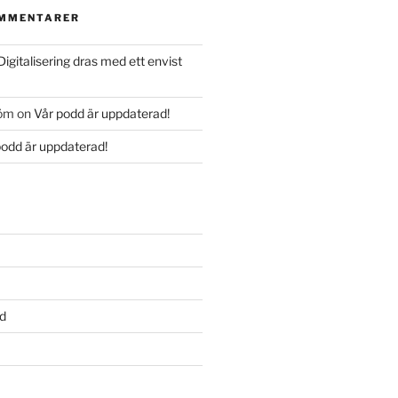
OMMENTARER
Digitalisering dras med ett envist
röm
on
Vår podd är uppdaterad!
podd är uppdaterad!
d