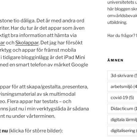
universitetets 
här bloggen skr
omvärldsbevakn
stone tio dåliga. Det är med andra ord
utbildning.
avoriter. Har du tur är det appar som även
iktigt bra information att hämta via
Har du frågor?
ar
och
Skolappar
. Det jag har försökt
erktyg och appar för främst mobila
i tidigare blogginlägg är det iPad Mini
ÄMNEN
 med en smart telefon av märket Google
3d-skrivare
(
arbetsmiljö
(4
ppar för att skapa/gestalta, presentera,
isningsmaterial av sk multimodal
covid-19
(5)
deo. Flera appar har testats – och
Didacticum
(
nns just nu i min verktygslåda är sådana
nt nu under vårterminen.
digitala lärmil
digitalisering
(
t nu
(klicka för större bilder):