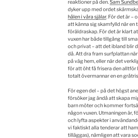
reaktioner på den.
Sam Sundbe
dyker upp med ordet
skärmsk
hålen i våra själar
. För det är – 
att känna sig skamfylld när en ta
föräldraskap. För det är klart a
vuxen har både tillgång till sm
och privat – att det ibland bli
då. Att dra fram surfplattan när
på väg hem, eller när det verk
för att öht få frisera den alltf
totalt övermannar en en gråtri
För egen del – på det högst ane
försöker jag ändå att skapa mi
barn möter och kommer fortsät
någon vuxen. Utmaningen är, fö
och lyfta aspekter i använda
vi faktiskt alla tenderar att ham
tilläggas), nämligen att vara so