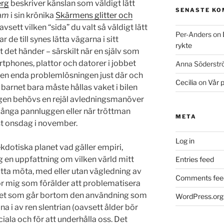
rg
beskriver känslan som väldigt lätt
SENASTE K
am
i sin krönika
Skärmens glitter och
oavsett vilken “sida” du valt så väldigt lätt
Per-Anders
on
r de till synes lätta vägarna i sitt
rykte
tt det händer – särskilt när en själv som
artphones, plattor och datorer i jobbet
Anna Söderst
r den enda problemlösningen just där och
Cecilia
on
Vår 
 barnet bara måste hållas vaket i bilen
ligen behövs en rejäl avledningsmanöver
ör långa pannluggen eller när tröttman
META
st onsdag i november.
Log in
kdotiska planet vad gäller empiri,
g en uppfattning om vilken värld mitt
Entries feed
ta möta, med eller utan vägledning av
Comments fee
r mig som förälder att problematisera
ndet som går bortom den användning som
WordPress.org
na i av ren slentrian (oavsett ålder bör
ciala och för att underhålla oss. Det