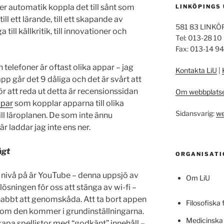
t per automatik koppla det till sånt som
LINKÖPINGS
ill ett lärande, till ett skapande av
581 83 LINKÖ
till källkritik, till innovationer och
Tel: 013-28 10
Fax: 013-14 9
 telefoner är oftast olika appar – jag
Kontakta LiU
|
pp går det 9 dåliga och det är svårt att
för att reda ut detta är recensionssidan
Om webbplats
ppar
som kopplar apparna till olika
Sidansvarig:
we
l läroplanen. De som inte ännu
är laddar jag inte ens ner.
ågt
ORGANISATI
m nivå på är YouTube – denna uppsjö av
Om LiU
 lösningen för oss att stänga av wi-fi –
snabbt att genomskåda. Att ta bort appen
Filosofiska 
tersom den kommer i grundinställningarna.
Medicinska 
skapa spellistor med “godkänt” innehåll –