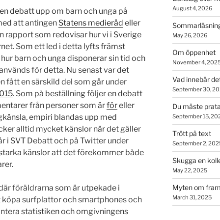
August 4, 2026
en debatt upp om barn och unga på
med att antingen
Statens medieråd
eller
Sommarläsning
rapport som redovisar hur vi i Sverige
May 26, 2026
et. Som ett led i detta lyfts främst
Om öppenhet
ur barn och unga disponerar sin tid och
November 4, 202
används för detta. Nu senast var det
Vad innebär de
 fått en särskild del som går under
September 30, 2
2015
. Som på beställning följer en debatt
mentarer från personer som är
för
eller
Du måste prata
agkänsla, empiri blandas upp med
September 15, 20
ker alltid mycket känslor när det gäller
Trött på text
r i SVT Debatt och på Twitter under
September 2, 202
 starka känslor att det förekommer både
Skugga en koll
rer.
May 22, 2025
Myten om fram
 där föräldrarna som är utpekade i
March 31, 2025
att köpa surfplattor och smartphones och
 hantera statistiken och omgivningens