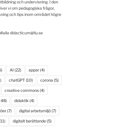
utbildning och undervisning. I den
iver vi om pedagogiska frågor,
ing och tips inom området högre
 Maila didacticum@liu.se
5)
AI
(22)
appar
(4)
)
chatGPT
(10)
corona
(5)
creative commons
(4)
148)
didaktik
(4)
jöer
(7)
digital arbetsmiljö
(7)
11)
digitalt berättande
(5)