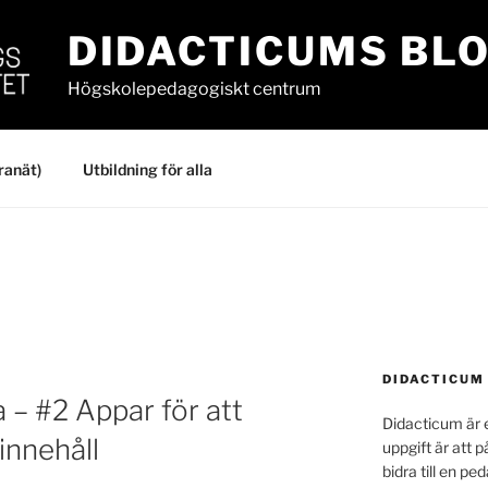
DIDACTICUMS BL
Högskolepedagogiskt centrum
ranät)
Utbildning för alla
DIDACTICUM
 – #2 Appar för att
Didacticum är e
innehåll
uppgift är att p
bidra till en p