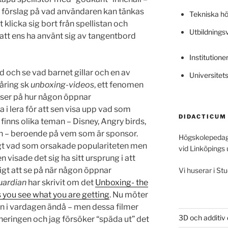
 förslag på vad användaren kan tänkas
Tekniska h
tt klicka sig bort från spellistan och
Utbildning
 att ens ha använt sig av tangentbord
Institutione
ed och se vad barnet gillar och en av
Universitet
-åring sk
unboxing-videos
, ett fenomen
du ser på hur någon öppnar
i lera för att sen visa upp vad som
DIDACTICUM
t finns olika teman – Disney, Angry birds,
oh – beroende på vem som är sponsor.
Högskolepedag
ligt vad som orsakade populariteten men
vid Linköpings 
 visade det sig ha sitt ursprung i att
ligt att se på när någon öppnar
Vi huserar i Stu
uardian
har skrivit om det
Unboxing- the
you see what you are getting
. Nu möter
n i vardagen ändå – men dessa filmer
3D och additiv
neringen och jag försöker “späda ut” det