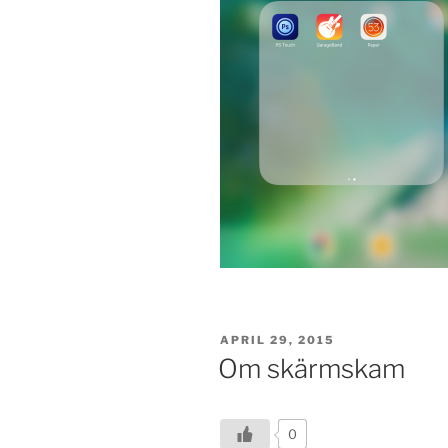
POSTED
APRIL 29, 2015
ON
Om skärmskam
0