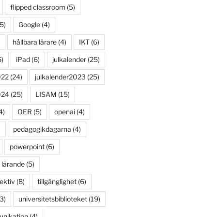
flipped classroom
(5)
5)
Google
(4)
hållbara lärare
(4)
IKT
(6)
)
iPad
(6)
julkalender
(25)
022
(24)
julkalender2023
(25)
024
(25)
LISAM
(15)
4)
OER
(5)
openai
(4)
)
pedagogikdagarna
(4)
powerpoint
(6)
 lärande
(5)
ektiv
(8)
tillgänglighet
(6)
3)
universitetsbiblioteket
(19)
unikation
(4)