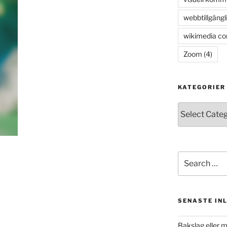
webbtillgängl
wikimedia c
Zoom
(4)
KATEGORIER
Kategorier
Search
for:
SENASTE IN
Bakslag eller 