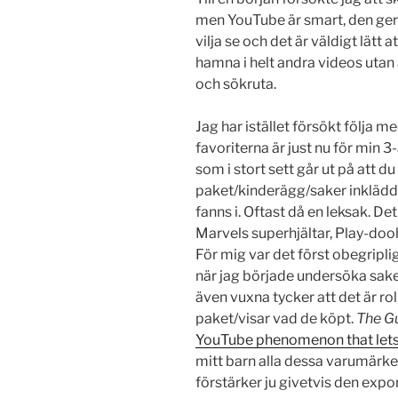
men YouTube är smart, den ger
vilja se och det är väldigt lätt a
hamna i helt andra videos utan
och sökruta.
Jag har istället försökt följa m
favoriterna är just nu för min 3
som i stort sett går ut på att 
paket/kinderägg/saker inklädda 
fanns i. Oftast då en leksak. De
Marvels superhjältar, Play-do
För mig var det först obegrip
när jag började undersöka saken
även vuxna tycker att det är ro
paket/visar vad de köpt.
The G
YouTube phenomenon that lets 
mitt barn alla dessa varumärke
förstärker ju givetvis den expo