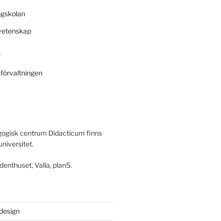
ögskolan
svetenskap
r
sförvaltningen
ogisk centrum Didacticum finns
universitet.
denthuset, Valla, plan5.
 design