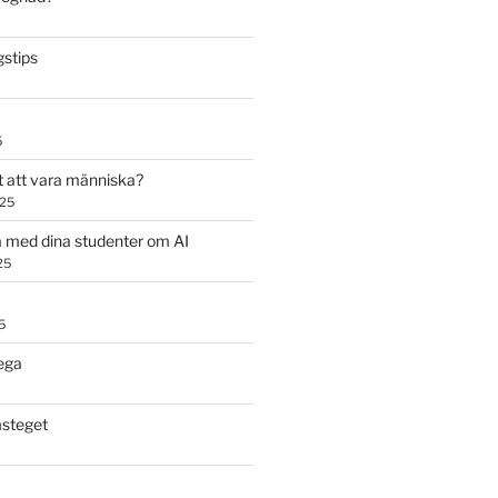
stips
5
t att vara människa?
025
 med dina studenter om AI
25
5
ega
steget