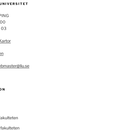
 UNIVERSITET
PING
 00
4 03
Kartor
en
bmaster@liu.se
ON
fakulteten
fakulteten