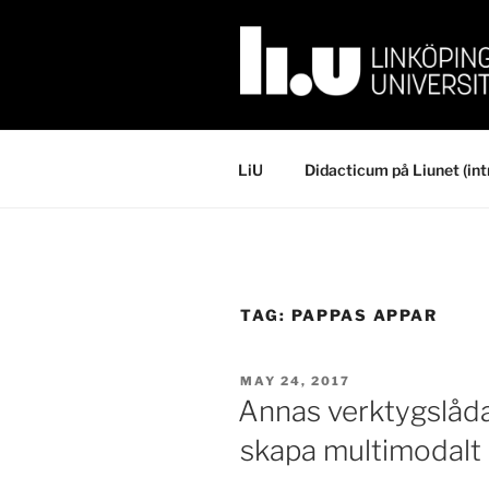
Skip
to
content
LiU
Didacticum på Liunet (int
TAG:
PAPPAS APPAR
POSTED
MAY 24, 2017
ON
Annas verktygslåda
skapa multimodalt 