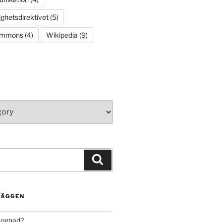
ighetsdirektivet
(5)
ommons
(4)
Wikipedia
(9)
Search
LÄGGEN
mognad?