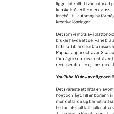
ligger inte alltid i vår natur at
kanske kräver lite mer av oss – t
innehåll, till automagisk förmåga 
kreativa lösningar.
Det som vi möts av i plattor och
brukar hävda att per varje bra a
hitta rätt ibland. En bra resurs 
Pappas appar
och även
Skola
förmågor som övas och även til
recenserats eller ej finns med d
YouTube 10 år – av högt och l
Det svåraste att hitta en lago
högt och lågt. Till en början var
men det lärde sig barnet rätt 
helt är inte helt lätt heller ef
Till en början försökte jag att 