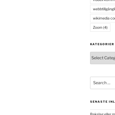
webbtillgängl
wikimedia c
Zoom
(4)
KATEGORIER
Kategorier
Search
for:
SENASTE IN
Bakslag eller 