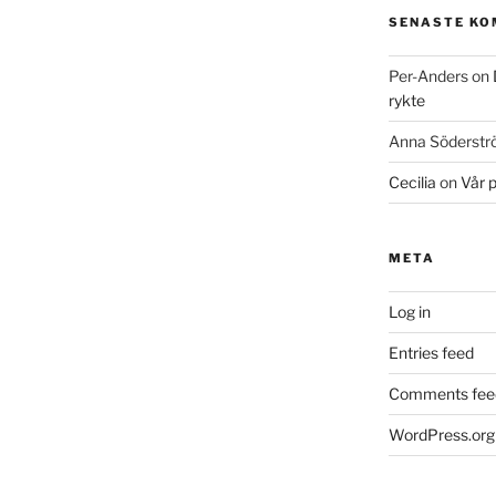
SENASTE K
Per-Anders
on
rykte
Anna Söderst
Cecilia
on
Vår 
META
Log in
Entries feed
Comments fee
WordPress.org