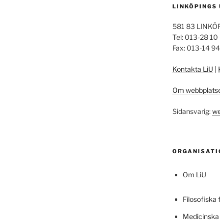
LINKÖPINGS
581 83 LINKÖ
Tel: 013-28 10
Fax: 013-14 9
Kontakta LiU
|
Om webbplats
Sidansvarig:
we
ORGANISATI
Om LiU
Filosofiska 
Medicinska 