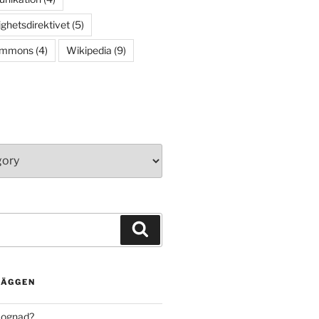
ighetsdirektivet
(5)
ommons
(4)
Wikipedia
(9)
Search
LÄGGEN
mognad?