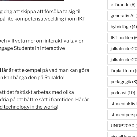
e-lärande
(6)
dag att skippa att försöka ta sig till
generativ AI
(
sa på lite kompetensutveckling inom IKT
hybridläge
(4)
IKT-podden
(6
och vill veta mer om interaktiva tavlor
ngage Students in Interactive
julkalender2
julkalender2
Här är ett exempel
på vad man kan göra
lärplattform
(
n kan hänga den på Ronaldo!
pedagogik
(3
tt det faktiskt arbetas med olika
podcast
(10)
fria på ett bättre sätt i framtiden. Här är
studentaktivt
 technology in the works
!
studentpersp
UNDP2030
(
visuell komm