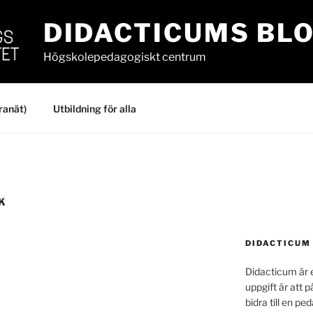
DIDACTICUMS BL
Högskolepedagogiskt centrum
ranät)
Utbildning för alla
K
DIDACTICUM
Didacticum är e
uppgift är att p
bidra till en p