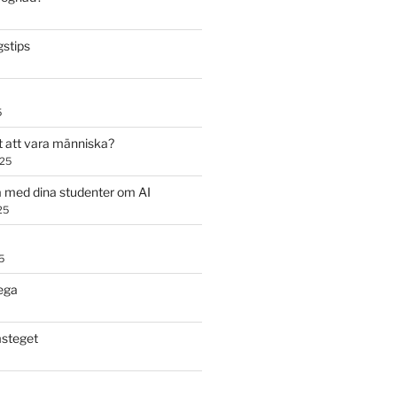
stips
5
t att vara människa?
025
 med dina studenter om AI
25
5
ega
steget