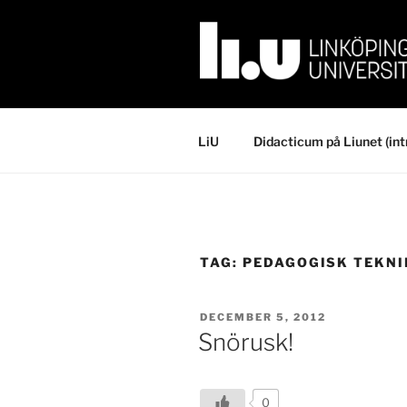
Skip
to
content
LiU
Didacticum på Liunet (int
TAG:
PEDAGOGISK TEKNI
POSTED
DECEMBER 5, 2012
ON
Snörusk!
0