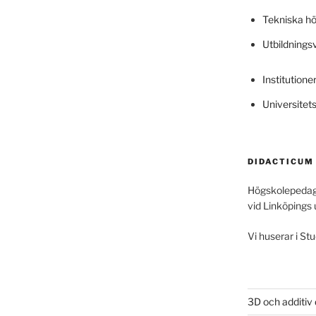
Tekniska h
Utbildning
Institutione
Universitet
DIDACTICUM
Högskolepedag
vid Linköpings 
Vi huserar i Stu
3D och additiv