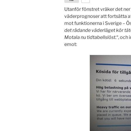
Utanför fönstret vräker det ne
väderprognoser att fortsätta att
mot funktionerna i Sverige – Ö
det rådande väderläget kör tät
Motala nu tidtabellslöst.
“, och 
emot: