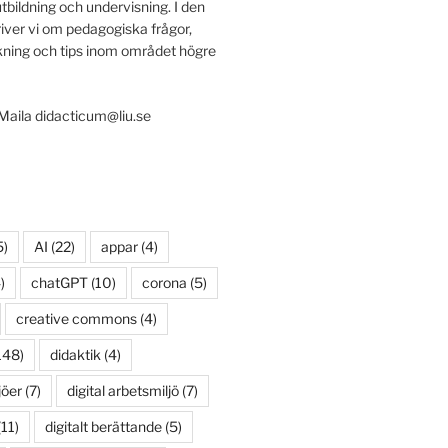
utbildning och undervisning. I den
iver vi om pedagogiska frågor,
ing och tips inom området högre
 Maila didacticum@liu.se
5)
AI
(22)
appar
(4)
)
chatGPT
(10)
corona
(5)
creative commons
(4)
148)
didaktik
(4)
jöer
(7)
digital arbetsmiljö
(7)
11)
digitalt berättande
(5)