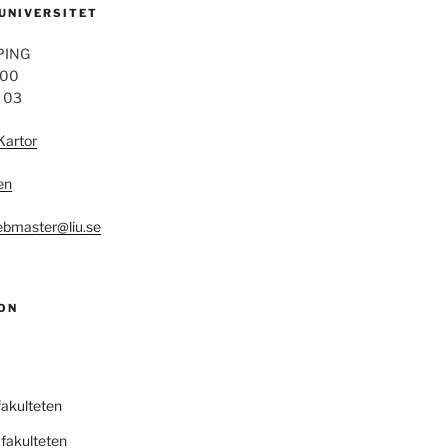
 UNIVERSITET
PING
 00
4 03
Kartor
en
bmaster@liu.se
ON
fakulteten
fakulteten