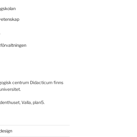
ögskolan
svetenskap
r
sförvaltningen
ogisk centrum Didacticum finns
universitet.
denthuset, Valla, plan5.
 design