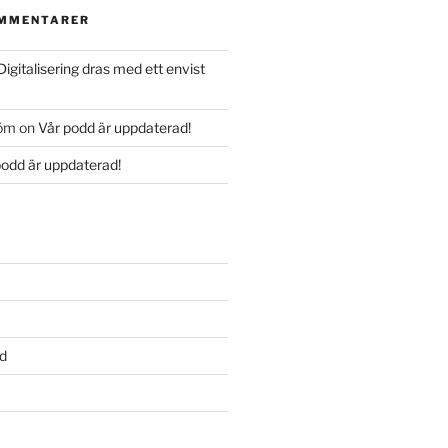
OMMENTARER
Digitalisering dras med ett envist
röm
on
Vår podd är uppdaterad!
podd är uppdaterad!
d