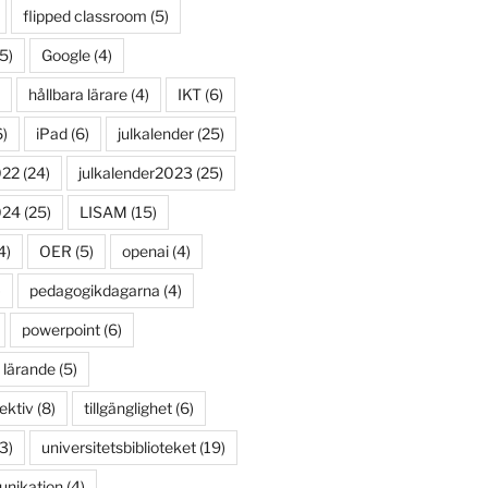
flipped classroom
(5)
5)
Google
(4)
hållbara lärare
(4)
IKT
(6)
)
iPad
(6)
julkalender
(25)
022
(24)
julkalender2023
(25)
024
(25)
LISAM
(15)
4)
OER
(5)
openai
(4)
)
pedagogikdagarna
(4)
powerpoint
(6)
 lärande
(5)
ektiv
(8)
tillgänglighet
(6)
3)
universitetsbiblioteket
(19)
unikation
(4)