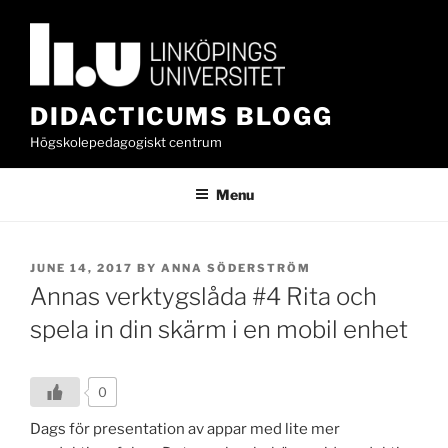
Skip
to
content
DIDACTICUMS BLOGG
Högskolepedagogiskt centrum
Menu
POSTED
JUNE 14, 2017
BY
ANNA SÖDERSTRÖM
ON
Annas verktygslåda #4 Rita och
spela in din skärm i en mobil enhet
0
Dags för presentation av appar med lite mer