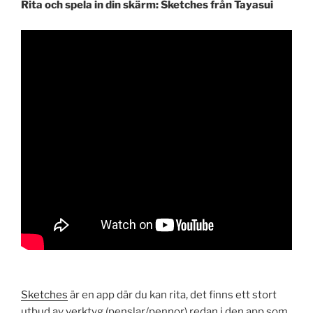
Rita och spela in din skärm: Sketches från Tayasui
Sketches
är en app där du kan rita, det finns ett stort
utbud av verktyg (penslar/pennor) redan i den app som