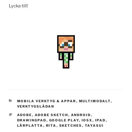
Lycka till!
CATEGORIES
MOBILA VERKTYG & APPAR
,
MULTIMODALT
,
VERKTYGSLÅDAN
TAGS
ADOBE
,
ADOBE SKETCH
,
ANDROID
,
DRAWINGPAD
,
GOOGLE PLAY
,
IOSX
,
IPAD
,
LÄRPLATTA
,
RITA
,
SKETCHES
,
TAYASUI