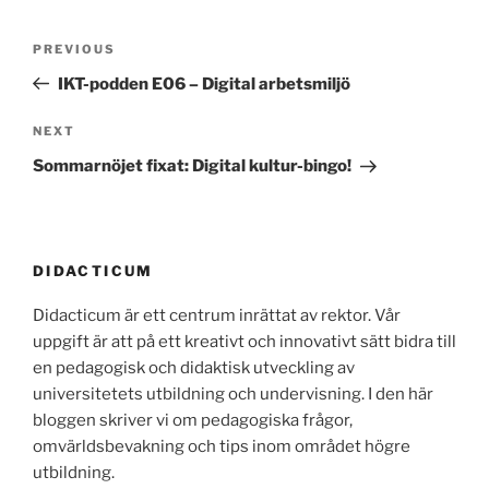
Post
Previous
PREVIOUS
navigation
Post
IKT-podden E06 – Digital arbetsmiljö
Next
NEXT
Post
Sommarnöjet fixat: Digital kultur-bingo!
DIDACTICUM
Didacticum är ett centrum inrättat av rektor. Vår
uppgift är att på ett kreativt och innovativt sätt bidra till
en pedagogisk och didaktisk utveckling av
universitetets utbildning och undervisning. I den här
bloggen skriver vi om pedagogiska frågor,
omvärldsbevakning och tips inom området högre
utbildning.