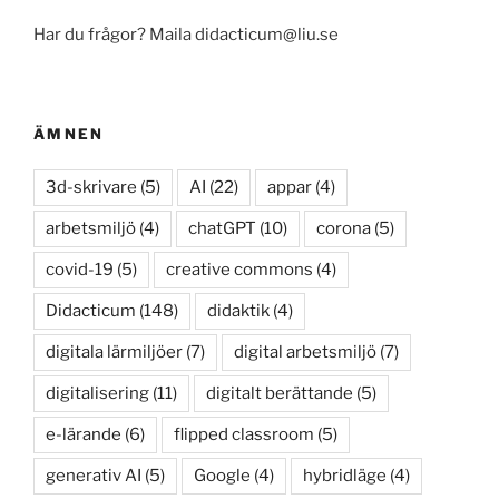
Har du frågor? Maila didacticum@liu.se
ÄMNEN
3d-skrivare
(5)
AI
(22)
appar
(4)
arbetsmiljö
(4)
chatGPT
(10)
corona
(5)
covid-19
(5)
creative commons
(4)
Didacticum
(148)
didaktik
(4)
digitala lärmiljöer
(7)
digital arbetsmiljö
(7)
digitalisering
(11)
digitalt berättande
(5)
e-lärande
(6)
flipped classroom
(5)
generativ AI
(5)
Google
(4)
hybridläge
(4)