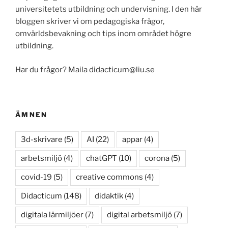
universitetets utbildning och undervisning. I den här
bloggen skriver vi om pedagogiska frågor,
omvärldsbevakning och tips inom området högre
utbildning.
Har du frågor? Maila didacticum@liu.se
ÄMNEN
3d-skrivare
(5)
AI
(22)
appar
(4)
arbetsmiljö
(4)
chatGPT
(10)
corona
(5)
covid-19
(5)
creative commons
(4)
Didacticum
(148)
didaktik
(4)
digitala lärmiljöer
(7)
digital arbetsmiljö
(7)