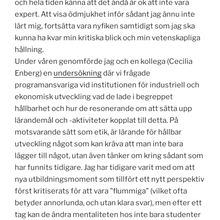
och hela tiden känna att det ändå är ok att inte vara
expert. Att visa ödmjukhet inför sådant jag ännu inte
lärt mig, fortsätta vara nyfiken samtidigt som jag ska
kunna ha kvar min kritiska blick och min vetenskapliga
hållning.
Under våren genomförde jag och en kollega (Cecilia
Enberg) en
undersökning
där vi frågade
programansvariga vid institutionen för industriell och
ekonomisk utveckling vad de lade i begreppet
hållbarhet och hur de resonerande om att sätta upp
lärandemål och -aktiviteter kopplat till detta. På
motsvarande sätt som etik, är lärande för hållbar
utveckling något som kan kräva att man inte bara
lägger till något, utan även tänker om kring sådant som
har funnits tidigare. Jag har tidigare varit med om att
nya utbildningsmoment som tillfört ett nytt perspektiv
först kritiserats för att vara ”flummiga” (vilket ofta
betyder annorlunda, och utan klara svar), men efter ett
tag kan de ändra mentaliteten hos inte bara studenter