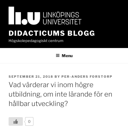
Skip
to
content
DIDACTICUMS BLOGG
Högskolepedagogiskt centrum
Menu
POSTED
SEPTEMBER 21, 2018
BY
PER-ANDERS FORSTORP
ON
Vad värderar vi inom högre
utbildning, om inte lärande för en
hållbar utveckling?
0