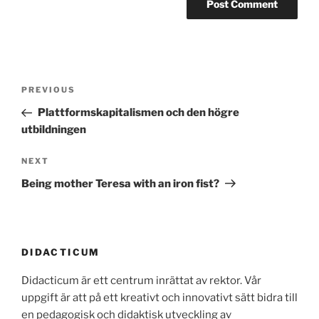
Post
Previous
PREVIOUS
navigation
Post
Plattformskapitalismen och den högre
utbildningen
Next
NEXT
Post
Being mother Teresa with an iron fist?
DIDACTICUM
Didacticum är ett centrum inrättat av rektor. Vår
uppgift är att på ett kreativt och innovativt sätt bidra till
en pedagogisk och didaktisk utveckling av