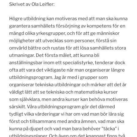
Skrivet av Ola Leifler:
Högre utbildning kan motiveras med att man ska kunna
garantera samhällets försörjning av kompetens för en
mängd olika yrkesgrupper, och för att ge människor
möjligheter att utvecklas som personer, förstå sin
omvärld bättre och rustas för att lösa samhällets stora
utmaningar. Det första målet, att kunna bli
anställningsbar inom ett specialistyrke, tenderar dock
ofta att vara det viktigaste när man organiserar längre
utbildningsprogram. Jag är med i grupper som
organiserar tekniska utbildningar och märker att det är
väldigt lätt att se tekniska och matematiska kurser
som självklara, men andra kurser kan behöva motiveras
särskilt. Våra utbildningsprogram gör det därmed
tydligt vilka värderingar vi har om vad man bör lära sig
först och tillsammans med andra ämnen, vad man ska
kunna på djupet och vad man bara behöver ”täcka” i
utbildningsplaner. Och även om det knappast finns två