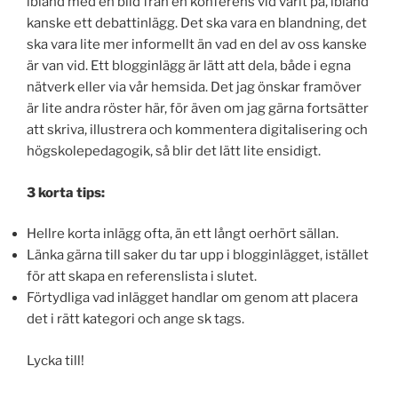
ibland med en bild från en konferens vid varit på, ibland
kanske ett debattinlägg. Det ska vara en blandning, det
ska vara lite mer informellt än vad en del av oss kanske
är van vid. Ett blogginlägg är lätt att dela, både i egna
nätverk eller via vår hemsida. Det jag önskar framöver
är lite andra röster här, för även om jag gärna fortsätter
att skriva, illustrera och kommentera digitalisering och
högskolepedagogik, så blir det lätt lite ensidigt.
3 korta tips:
Hellre korta inlägg ofta, än ett långt oerhört sällan.
Länka gärna till saker du tar upp i blogginlägget, istället
för att skapa en referenslista i slutet.
Förtydliga vad inlägget handlar om genom att placera
det i rätt kategori och ange sk tags.
Lycka till!