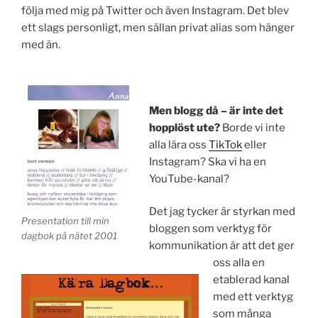
följa med mig på Twitter och även Instagram. Det blev
ett slags personligt, men sällan privat alias som hänger
med än.
Men blogg då – är inte det
hopplöst ute?
Borde vi inte
alla lära oss
TikTok
eller
Instagram? Ska vi ha en
YouTube-kanal?
Det jag tycker är styrkan med
Presentation till min
bloggen som verktyg för
dagbok på nätet 2001
kommunikation är att det ger
oss alla en
etablerad kanal
med ett verktyg
som många