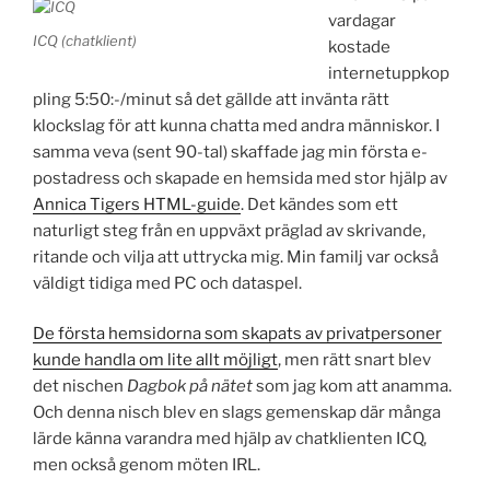
vardagar
ICQ (chatklient)
kostade
internetuppkop
pling 5:50:-/minut så det gällde att invänta rätt
klockslag för att kunna chatta med andra människor. I
samma veva (sent 90-tal) skaffade jag min första e-
postadress och skapade en hemsida med stor hjälp av
Annica Tigers HTML-guide
. Det kändes som ett
naturligt steg från en uppväxt präglad av skrivande,
ritande och vilja att uttrycka mig. Min familj var också
väldigt tidiga med PC och dataspel.
De första hemsidorna som skapats av privatpersoner
kunde handla om lite allt möjligt
, men rätt snart blev
det nischen
Dagbok på nätet
som jag kom att anamma.
Och denna nisch blev en slags gemenskap där många
lärde känna varandra med hjälp av chatklienten ICQ,
men också genom möten IRL.