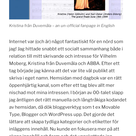
Kristina från Duvemåla – an un-official fanpage in English
Internet var (och är) något fantastiskt för en nörd som
jag! Jag hittade snabbt ett socialt sammanhang både i
relation till mitt skrivande och intresse för Vilhelm
Moberg, Kristina från Duvemåla och ABBA. Efter ett
tag började jag känna att det var lite väl publikt att
skriva i eget namn. Hemsidan med dagbok var en rätt
öppenhjärtig kanal, som efter ett tag blev allt mer
nischad mot mina intressen. I början av 00-talet slapp
jag äntligen det rätt manuella och långtråkiga kodandet
av hemsidan, då dök bloggverktyg som t ex Movable
Type, Blogger och WordPress upp. Det gjorde det
lättare att skapa tydliga kategorier och etiketter för
inläggens innehåll. Nu kunde en fokusera mer på att