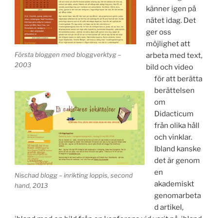
känner igen på
nätet idag. Det
ger oss
möjlighet att
Första bloggen med bloggverktyg –
arbeta med text,
2003
bild och video
för att berätta
berättelsen
om
Didacticum
från olika håll
och vinklar.
Ibland kanske
det är genom
en
Nischad blogg – inrikting loppis, second
akademiskt
hand, 2013
genomarbeta
d artikel,