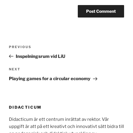
Post
Previous
PREVIOUS
navigation
Post
Inspelningsrum vid LiU
Next
NEXT
Post
Playing games for a circular economy
DIDACTICUM
Didacticum är ett centrum inrättat av rektor. Vår
uppgift är att på ett kreativt och innovativt sätt bidra till