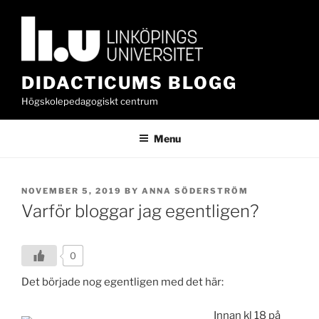
Skip
to
content
DIDACTICUMS BLOGG
Högskolepedagogiskt centrum
Menu
POSTED
NOVEMBER 5, 2019
BY
ANNA SÖDERSTRÖM
ON
Varför bloggar jag egentligen?
0
Det började nog egentligen med det här:
Innan kl 18 på