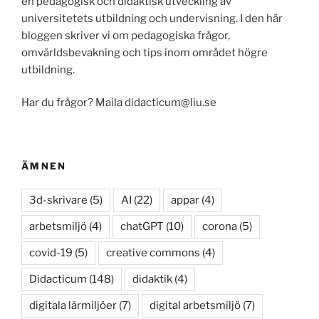
en pedagogisk och didaktisk utveckling av
universitetets utbildning och undervisning. I den här
bloggen skriver vi om pedagogiska frågor,
omvärldsbevakning och tips inom området högre
utbildning.
Har du frågor? Maila didacticum@liu.se
ÄMNEN
3d-skrivare
(5)
AI
(22)
appar
(4)
arbetsmiljö
(4)
chatGPT
(10)
corona
(5)
covid-19
(5)
creative commons
(4)
Didacticum
(148)
didaktik
(4)
digitala lärmiljöer
(7)
digital arbetsmiljö
(7)