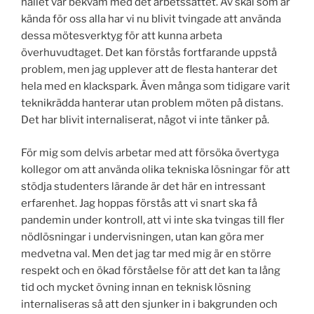
hållet var bekväm med det arbetssättet. Av skäl som är
kända för oss alla har vi nu blivit tvingade att använda
dessa mötesverktyg för att kunna arbeta
överhuvudtaget. Det kan förstås fortfarande uppstå
problem, men jag upplever att de flesta hanterar det
hela med en klackspark. Även många som tidigare varit
teknikrädda hanterar utan problem möten på distans.
Det har blivit internaliserat, något vi inte tänker på.
För mig som delvis arbetar med att försöka övertyga
kollegor om att använda olika tekniska lösningar för att
stödja studenters lärande är det här en intressant
erfarenhet. Jag hoppas förstås att vi snart ska få
pandemin under kontroll, att vi inte ska tvingas till fler
nödlösningar i undervisningen, utan kan göra mer
medvetna val. Men det jag tar med mig är en större
respekt och en ökad förståelse för att det kan ta lång
tid och mycket övning innan en teknisk lösning
internaliseras så att den sjunker in i bakgrunden och