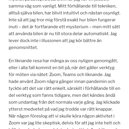
samma väg som vanligt. Mitt förhållande till tekniken,
alltså själva bilen, har blivit intuitivt och nästan osynligt.
Inte så att jag tror mig förstå exakt hur bilen fungerar
inuti – det är fortfarande ett mysterium – men mitt sätt
att använda bilen är nu till stora delar automatiskt. Jag
lever dock inte i illusionen att jag kör bättre än
genomsnittet.
En liknande resa har många av oss nyligen genomgått,
eller i alla fall kommit en bit på, när det gäller verktyg
för möten via nätet: Zoom, Teams och liknande. Jag
hade använt Zoom några gånger innan pandemin och
tyckte att det var rätt enkelt, särskilt i förhållande till en
del verktyg som fanns tidigare, men det kändes ändå
som undantag från det normala varje gång. Jag klickade
ytterst medvetet på vad jag trodde var rätt knappar.
När någon föreslog att vi skulle köra någon aktivitet i
Zoom var jag lite skeptisk, delvis för att jag inte helt och