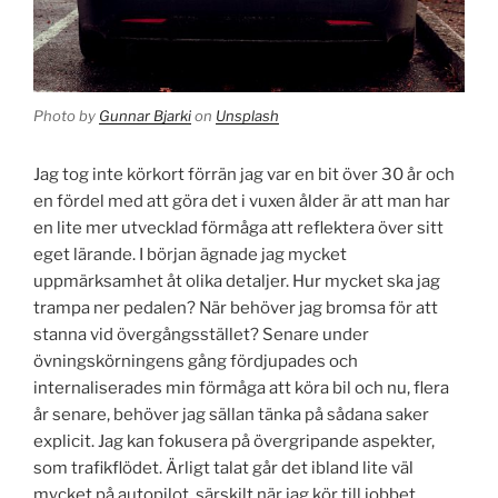
Photo by
Gunnar Bjarki
on
Unsplash
Jag tog inte körkort förrän jag var en bit över 30 år och
en fördel med att göra det i vuxen ålder är att man har
en lite mer utvecklad förmåga att reflektera över sitt
eget lärande. I början ägnade jag mycket
uppmärksamhet åt olika detaljer. Hur mycket ska jag
trampa ner pedalen? När behöver jag bromsa för att
stanna vid övergångsstället? Senare under
övningskörningens gång fördjupades och
internaliserades min förmåga att köra bil och nu, flera
år senare, behöver jag sällan tänka på sådana saker
explicit. Jag kan fokusera på övergripande aspekter,
som trafikflödet. Ärligt talat går det ibland lite väl
mycket på autopilot, särskilt när jag kör till jobbet,