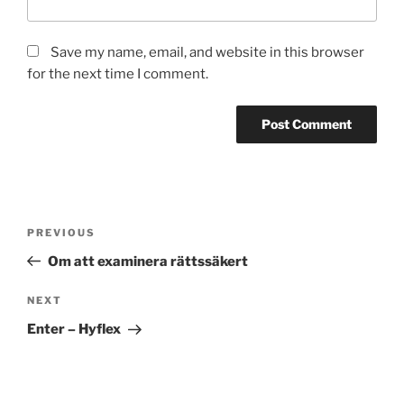
Save my name, email, and website in this browser
for the next time I comment.
Post
Previous
PREVIOUS
navigation
Post
Om att examinera rättssäkert
Next
NEXT
Post
Enter – Hyflex