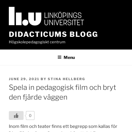
Skip
to
content
DIDACTICUMS BLOGG
Högskolepedagogiskt centrum
Menu
POSTED
JUNE 29, 2021
BY
STINA HELLBERG
ON
Spela in pedagogisk film och bryt
den fjärde väggen
0
Inom film och teater finns ett begrepp som kallas för