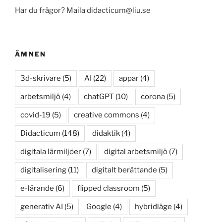
Har du frågor? Maila didacticum@liu.se
ÄMNEN
3d-skrivare
(5)
AI
(22)
appar
(4)
arbetsmiljö
(4)
chatGPT
(10)
corona
(5)
covid-19
(5)
creative commons
(4)
Didacticum
(148)
didaktik
(4)
digitala lärmiljöer
(7)
digital arbetsmiljö
(7)
digitalisering
(11)
digitalt berättande
(5)
e-lärande
(6)
flipped classroom
(5)
generativ AI
(5)
Google
(4)
hybridläge
(4)