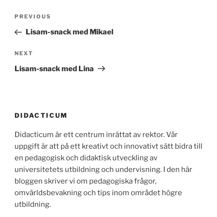
Post
Previous
PREVIOUS
navigation
Post
Lisam-snack med Mikael
Next
NEXT
Post
Lisam-snack med Lina
DIDACTICUM
Didacticum är ett centrum inrättat av rektor. Vår
uppgift är att på ett kreativt och innovativt sätt bidra till
en pedagogisk och didaktisk utveckling av
universitetets utbildning och undervisning. I den här
bloggen skriver vi om pedagogiska frågor,
omvärldsbevakning och tips inom området högre
utbildning.