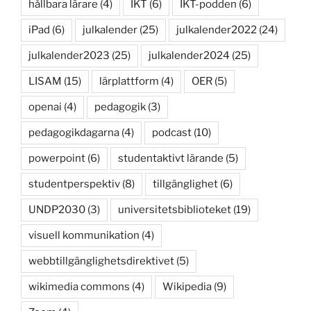
hållbara lärare
(4)
IKT
(6)
IKT-podden
(6)
iPad
(6)
julkalender
(25)
julkalender2022
(24)
julkalender2023
(25)
julkalender2024
(25)
LISAM
(15)
lärplattform
(4)
OER
(5)
openai
(4)
pedagogik
(3)
pedagogikdagarna
(4)
podcast
(10)
powerpoint
(6)
studentaktivt lärande
(5)
studentperspektiv
(8)
tillgänglighet
(6)
UNDP2030
(3)
universitetsbiblioteket
(19)
visuell kommunikation
(4)
webbtillgänglighetsdirektivet
(5)
wikimedia commons
(4)
Wikipedia
(9)