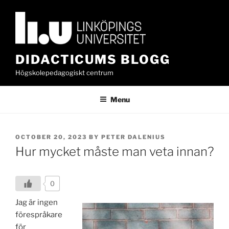
Skip
to
content
DIDACTICUMS BLOGG
Högskolepedagogiskt centrum
Menu
POSTED
OCTOBER 20, 2023
BY
PETER DALENIUS
ON
Hur mycket måste man veta innan?
0
Jag är ingen
förespråkare
för