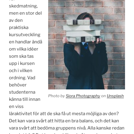
skedmatning,
men en stor del
av den
praktiska
kursutveckling
en handlar ändå
om vilka idéer
som ska tas
upp i kursen
och i vilken
ordning. Vad
behöver
studenterna
Photo by
Siora Photography
on
Unsplash
känna till innan
en viss
läraktivitet för att de ska få ut mesta möjliga av den?
Det kan vara svårt att hitta en bra balans, och det kan
vara svårt att bedöma gruppens nivå. Alla kanske redan