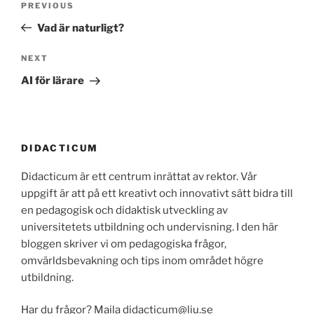
Previous
PREVIOUS
navigation
Post
Vad är naturligt?
Next
NEXT
Post
AI för lärare
DIDACTICUM
Didacticum är ett centrum inrättat av rektor. Vår
uppgift är att på ett kreativt och innovativt sätt bidra till
en pedagogisk och didaktisk utveckling av
universitetets utbildning och undervisning. I den här
bloggen skriver vi om pedagogiska frågor,
omvärldsbevakning och tips inom området högre
utbildning.
Har du frågor? Maila didacticum@liu.se