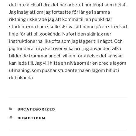
det inte gick att dra det här arbetet hur långt som helst.
Jag insåg att om jag fortsatte för länge i samma
riktning riskerade jag att komma till en punkt där
studenterna bara skulle skriva sitt namn på en streckad
linje för att bli godkända. Nuförtiden skär jag ner
instruktionerna lika ofta som jag lägger till något. Och
jag funderar mycket över
vilka ord jag använder
, vilka
bilder de frammanar och vilken förståelse det kanske
kan leda till. Jag vill hitta en nivå som är en precis lagom
utmaning, som pushar studenterna en lagom bit ut i
det okända.
CATEGORIES
UNCATEGORIZED
TAGS
DIDACTICUM