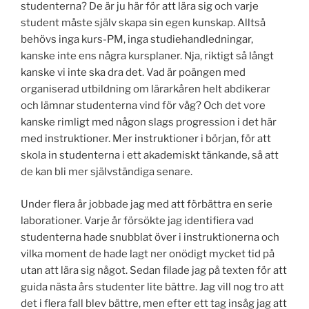
studenterna? De är ju här för att lära sig och varje
student måste själv skapa sin egen kunskap. Alltså
behövs inga kurs-PM, inga studiehandledningar,
kanske inte ens några kursplaner. Nja, riktigt så långt
kanske vi inte ska dra det. Vad är poängen med
organiserad utbildning om lärarkåren helt abdikerar
och lämnar studenterna vind för våg? Och det vore
kanske rimligt med någon slags progression i det här
med instruktioner. Mer instruktioner i början, för att
skola in studenterna i ett akademiskt tänkande, så att
de kan bli mer självständiga senare.
Under flera år jobbade jag med att förbättra en serie
laborationer. Varje år försökte jag identifiera vad
studenterna hade snubblat över i instruktionerna och
vilka moment de hade lagt ner onödigt mycket tid på
utan att lära sig något. Sedan filade jag på texten för att
guida nästa års studenter lite bättre. Jag vill nog tro att
det i flera fall blev bättre, men efter ett tag insåg jag att