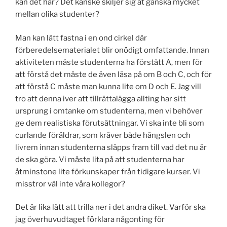
kan det här? Det kanske skiljer sig åt ganska mycket
mellan olika studenter?
Man kan lätt fastna i en ond cirkel där
förberedelsematerialet blir onödigt omfattande. Innan
aktiviteten måste studenterna ha förstått A, men för
att förstå det måste de även läsa på om B och C, och för
att förstå C måste man kunna lite om D och E. Jag vill
tro att denna iver att tillrättalägga allting har sitt
ursprung i omtanke om studenterna, men vi behöver
ge dem realistiska förutsättningar. Vi ska inte bli som
curlande föräldrar, som kräver både hängslen och
livrem innan studenterna släpps fram till vad det nu är
de ska göra. Vi måste lita på att studenterna har
åtminstone lite förkunskaper från tidigare kurser. Vi
misstror väl inte våra kollegor?
Det är lika lätt att trilla ner i det andra diket. Varför ska
jag överhuvudtaget förklara någonting för