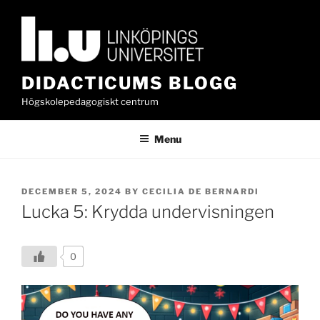
Skip
to
content
DIDACTICUMS BLOGG
Högskolepedagogiskt centrum
Menu
POSTED
DECEMBER 5, 2024
BY
CECILIA DE BERNARDI
ON
Lucka 5: Krydda undervisningen
0