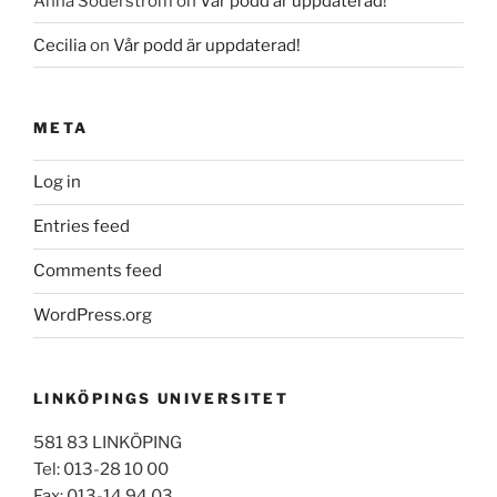
Anna Söderström
on
Vår podd är uppdaterad!
Cecilia
on
Vår podd är uppdaterad!
META
Log in
Entries feed
Comments feed
WordPress.org
LINKÖPINGS UNIVERSITET
581 83 LINKÖPING
Tel: 013-28 10 00
Fax: 013-14 94 03