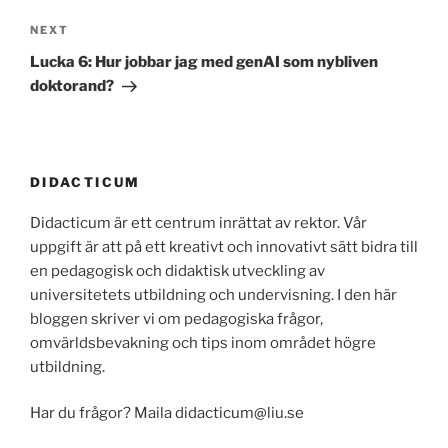
Next
NEXT
Post
Lucka 6: Hur jobbar jag med genAI som nybliven
doktorand?
DIDACTICUM
Didacticum är ett centrum inrättat av rektor. Vår
uppgift är att på ett kreativt och innovativt sätt bidra till
en pedagogisk och didaktisk utveckling av
universitetets utbildning och undervisning. I den här
bloggen skriver vi om pedagogiska frågor,
omvärldsbevakning och tips inom området högre
utbildning.
Har du frågor? Maila didacticum@liu.se