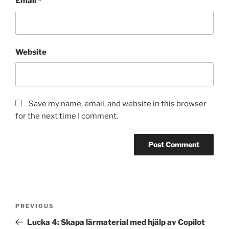
Email
*
Website
Save my name, email, and website in this browser
for the next time I comment.
Post
Previous
PREVIOUS
navigation
Post
Lucka 4: Skapa lärmaterial med hjälp av Copilot