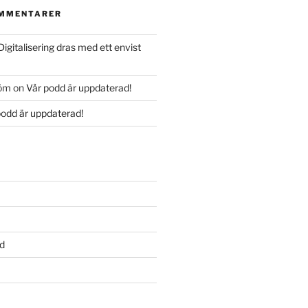
OMMENTARER
Digitalisering dras med ett envist
röm
on
Vår podd är uppdaterad!
podd är uppdaterad!
d