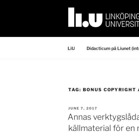
Skip
to
content
LiU
Didacticum på Liunet (int
TAG:
BONUS COPYRIGHT 
POSTED
JUNE 7, 2017
ON
Annas verktygslåda
källmaterial för en