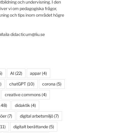
utbildning och undervisning. I den
iver vi om pedagogiska frågor,
ing och tips inom området högre
 Maila didacticum@liu.se
5)
AI
(22)
appar
(4)
)
chatGPT
(10)
corona
(5)
creative commons
(4)
148)
didaktik
(4)
jöer
(7)
digital arbetsmiljö
(7)
11)
digitalt berättande
(5)