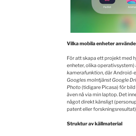
Vilka mobila enheter använder
För att skapa ett projekt med h
enheter, olika operativsystem)
kamerafunktion
, där Android-
Googles molntjänst Google Dr
Photo
(tidigare Picasa) för bi
även nå via min laptop. Det inne
något direkt känsligt (personu
patent eller forskningsresultat)
Struktur av källmaterial