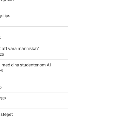
stips
5
t att vara människa?
025
 med dina studenter om AI
25
5
ega
steget