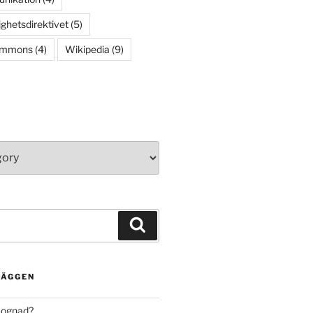
ighetsdirektivet
(5)
ommons
(4)
Wikipedia
(9)
Search
LÄGGEN
mognad?