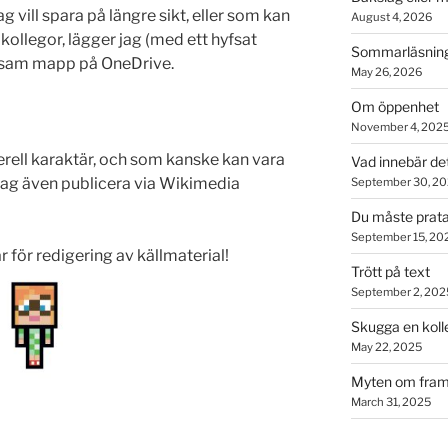
 vill spara på längre sikt, eller som kan
August 4, 2026
ollegor, lägger jag (med ett hyfsat
Sommarläsning
nsam mapp på OneDrive.
May 26, 2026
Om öppenhet
November 4, 202
erell karaktär, och som kanske kan vara
Vad innebär de
 jag även publicera via Wikimedia
September 30, 2
Du måste prata
September 15, 20
r för redigering av källmaterial!
Trött på text
September 2, 202
Skugga en koll
May 22, 2025
Myten om fram
March 31, 2025