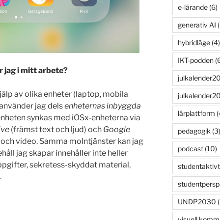
e-lärande
(6)
generativ AI
(
hybridläge
(4)
IKT-podden
(6
 jag i mitt arbete?
julkalender2
jälp av olika enheter (laptop, mobila
julkalender2
 använder jag dels
enheternas inbyggda
lärplattform
(
enheten synkas med iOSx-enheterna via
ive
(främst text och ljud) och
Google
pedagogik
(3
ld och video. Samma molntjänster kan jag
podcast
(10)
håll jag skapar innehåller inte heller
ppgifter, sekretess-skyddat material,
studentaktivt
.
studentpersp
UNDP2030
(
visuell komm