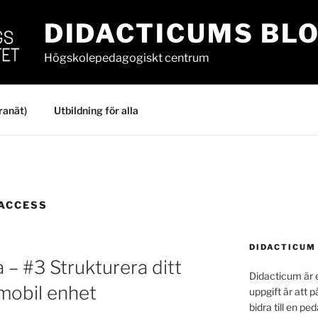
DIDACTICUMS BL
Högskolepedagogiskt centrum
ranät)
Utbildning för alla
ACCESS
DIDACTICUM
 – #3 Strukturera ditt
Didacticum är e
 mobil enhet
uppgift är att p
bidra till en p