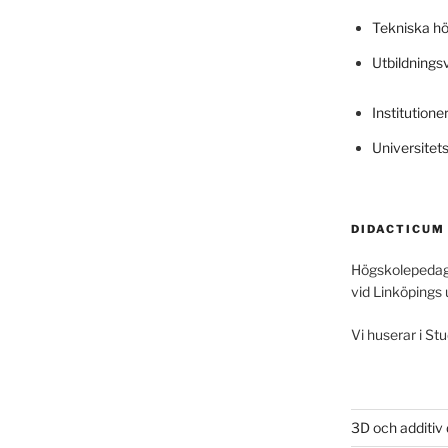
Tekniska h
Utbildning
Institutione
Universitet
DIDACTICUM
Högskolepedag
vid Linköpings 
Vi huserar i Stu
3D och additiv