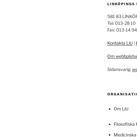
LINKÖPINGS
581 83 LINKÖ
Tel: 013-28 10
Fax: 013-14 9
Kontakta LiU
|
Om webbplats
Sidansvarig:
we
ORGANISATI
Om LiU
Filosofiska 
Medicinska 