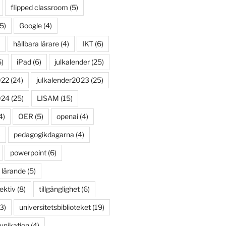
flipped classroom
(5)
5)
Google
(4)
hållbara lärare
(4)
IKT
(6)
)
iPad
(6)
julkalender
(25)
022
(24)
julkalender2023
(25)
024
(25)
LISAM
(15)
4)
OER
(5)
openai
(4)
)
pedagogikdagarna
(4)
powerpoint
(6)
 lärande
(5)
ektiv
(8)
tillgänglighet
(6)
3)
universitetsbiblioteket
(19)
unikation
(4)