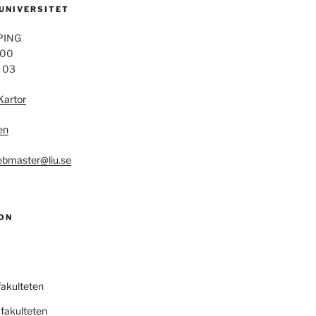
 UNIVERSITET
PING
 00
4 03
Kartor
en
bmaster@liu.se
ON
fakulteten
fakulteten