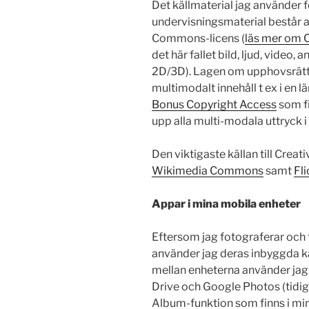
Det källmaterial jag använder f
undervisningsmaterial består 
Commons-licens (
läs mer om 
det här fallet bild, ljud, video
2D/3D). Lagen om upphovsrätt ä
multimodalt innehåll t ex i en 
Bonus Copyright Access
som fi
upp alla multi-modala uttryck i
Den viktigaste källan till Crea
Wikimedia Commons
samt
Fli
Appar i mina mobila enheter
Eftersom jag fotograferar och
använder jag deras inbyggda ka
mellan enheterna använder jag 
Drive och Google Photos (tidiga
Album-funktion som finns i min 