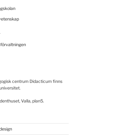
ögskolan
svetenskap
r
sförvaltningen
ogisk centrum Didacticum finns
universitet.
denthuset, Valla, plan5.
 design