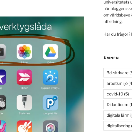
universitetets 
här bloggen skr
omvärldsbevakn
utbildning.
Har du frågor?
ÄMNEN
3d-skrivare
(
arbetsmiljö
(4
covid-19
(5)
Didacticum
(
digitala lärmil
digitalisering
(