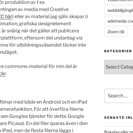
ör produktion av t ex
antingen av media med Creative
webbtillgängl
CC här
) eller av material jag själv skapar (i
wikimedia c
, animation, grafiska designelement
r snårig när det gäller att publicera
Zoom
(4)
lärplattform, eftersom det undantag via
nns för utbildningsväsendet täcker inte
KATEGORIER
 nuläget.
Kategorier
tive commons-material för min del är
ckr
.
Search
for:
 filmar med både en Android och en iPad
merafunktion. För att överföra filerna
sen Googles tjänster för detta: Google
SENASTE IN
re Picasa). En del filer sparas även i den
iPad, men de flesta filerna läggs i
Bakslag eller 