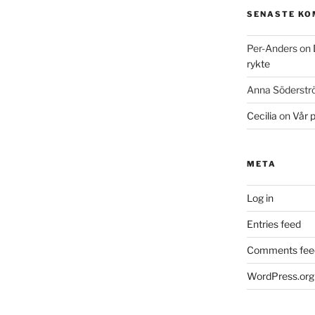
SENASTE K
Per-Anders
on
rykte
Anna Söderst
Cecilia
on
Vår 
META
Log in
Entries feed
Comments fee
WordPress.org