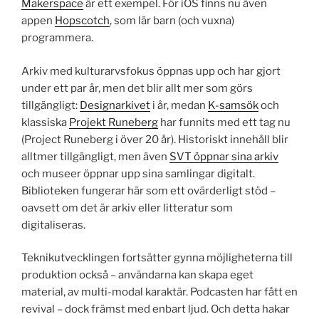
Makerspace
är ett exempel. För iOS finns nu även
appen
Hopscotch
, som lär barn (och vuxna)
programmera.
Arkiv med kulturarvsfokus öppnas upp och har gjort
under ett par år, men det blir allt mer som görs
tillgängligt:
Designarkivet
i år, medan
K-samsök
och
klassiska
Projekt Runeberg
har funnits med ett tag nu
(Project Runeberg i över 20 år). Historiskt innehåll blir
alltmer tillgängligt, men även
SVT öppnar sina arkiv
och museer öppnar upp sina samlingar digitalt.
Biblioteken fungerar här som ett ovärderligt stöd –
oavsett om det är arkiv eller litteratur som
digitaliseras.
Teknikutvecklingen fortsätter gynna möjligheterna till
produktion också – användarna kan skapa eget
material, av multi-modal karaktär. Podcasten har fått en
revival – dock främst med enbart ljud. Och detta hakar