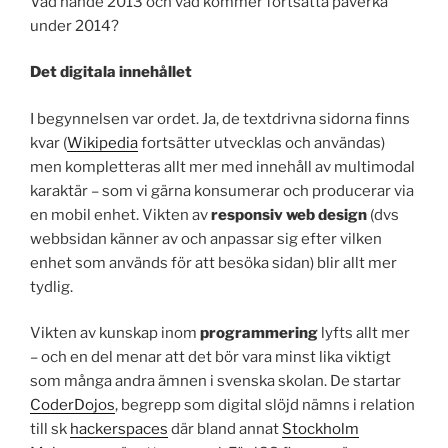
Vad hände 2013 och vad kommer fortsätta påverka
under 2014?
Det digitala innehållet
I begynnelsen var ordet. Ja, de textdrivna sidorna finns
kvar (
Wikipedia
fortsätter utvecklas och användas)
men kompletteras allt mer med innehåll av multimodal
karaktär – som vi gärna konsumerar och producerar via
en mobil enhet. Vikten av
responsiv web design
(dvs
webbsidan känner av och anpassar sig efter vilken
enhet som används för att besöka sidan) blir allt mer
tydlig.
Vikten av kunskap inom
programmering
lyfts allt mer
– och en del menar att det bör vara minst lika viktigt
som många andra ämnen i svenska skolan. De startar
CoderDojos
, begrepp som digital slöjd nämns i relation
till sk
hackerspaces
där bland annat
Stockholm