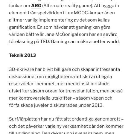
tankar om
ARG
(Alternate reality game). Att bygga in
element från spelvärlden i t ex MOOC-kurser är en
alltmer vanlig implementering av det som kallas
gamification. En som hävdar att gaming kan göra
världen bättre är Jane McGonigal som har en
sevärd
föreläsning på TED: Gaming can make a better world
.
Teknik 2013
3D-skrivare har blivit billigare och skapar intressanta
diskussioner om möjligheterna att skriva ut egna
reservdelar i hemmet, mer medicinskt inriktade
utskrifter såsom organ för transplantation, men också
mer kontroversiella utskrifter – såsom vapen och
förfalskade juveler diskuterades under 2013.
Surf/lärplattan har nu fått sitt ordentliga genombrott –
och det påverkar varje ny verksamhet där den kommer
till användning. Den dyker upp i svenska hem, men