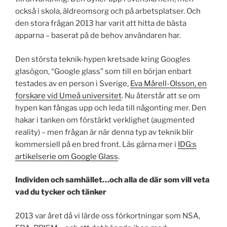
också i skola, äldreomsorg och på arbetsplatser. Och
den stora frågan 2013 har varit att hitta de bästa
apparna – baserat på de behov användaren har.
Den största teknik-hypen kretsade kring Googles
glasögon, “Google glass” som till en början enbart
testades av en person i Sverige,
Eva Mårell-Olsson, en
forskare vid Umeå universitet
. Nu återstår att se om
hypen kan fångas upp och leda till någonting mer. Den
hakar i tanken om förstärkt verklighet (augmented
reality) – men frågan är när denna typ av teknik blir
kommersiell på en bred front. Läs gärna mer i
IDG:s
artikelserie om Google Glass
.
Individen och samhället…och alla de där som vill veta
vad du tycker och tänker
2013 var året då vi lärde oss förkortningar som NSA,