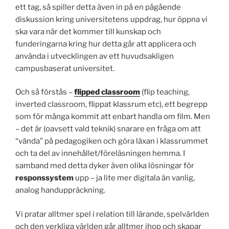
ett tag, så spiller detta även in på en pågående
diskussion kring universitetens uppdrag, hur öppna vi
ska vara när det kommer till kunskap och
funderingarna kring hur detta går att applicera och
använda i utvecklingen av ett huvudsakligen
campusbaserat universitet.
Och så förstås –
flipped classroom
(flip teaching,
inverted classroom, flippat klassrum etc), ett begrepp
som för många kommit att enbart handla om film. Men
– det är (oavsett vald teknik) snarare en fråga om att
“vända” på pedagogiken och göra läxan i klassrummet
och ta del av innehållet/föreläsningen hemma. I
samband med detta dyker även olika lösningar för
responssystem
upp – ja lite mer digitala än vanlig,
analog handuppräckning.
Vi pratar alltmer spel i relation till lärande, spelvärlden
och den verkliga världen går alltmer ihop och skapar