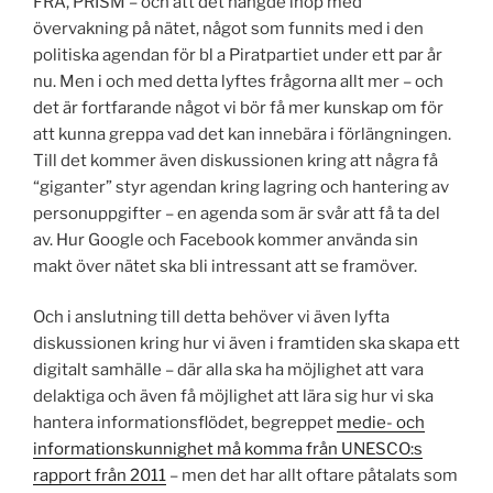
FRA, PRISM – och att det hängde ihop med
övervakning på nätet, något som funnits med i den
politiska agendan för bl a Piratpartiet under ett par år
nu. Men i och med detta lyftes frågorna allt mer – och
det är fortfarande något vi bör få mer kunskap om för
att kunna greppa vad det kan innebära i förlängningen.
Till det kommer även diskussionen kring att några få
“giganter” styr agendan kring lagring och hantering av
personuppgifter – en agenda som är svår att få ta del
av. Hur Google och Facebook kommer använda sin
makt över nätet ska bli intressant att se framöver.
Och i anslutning till detta behöver vi även lyfta
diskussionen kring hur vi även i framtiden ska skapa ett
digitalt samhälle – där alla ska ha möjlighet att vara
delaktiga och även få möjlighet att lära sig hur vi ska
hantera informationsflödet, begreppet
medie- och
informationskunnighet må komma från UNESCO:s
rapport från 2011
– men det har allt oftare påtalats som