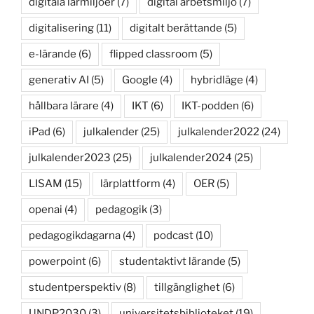
digitala lärmiljöer
(7)
digital arbetsmiljö
(7)
digitalisering
(11)
digitalt berättande
(5)
e-lärande
(6)
flipped classroom
(5)
generativ AI
(5)
Google
(4)
hybridläge
(4)
hållbara lärare
(4)
IKT
(6)
IKT-podden
(6)
iPad
(6)
julkalender
(25)
julkalender2022
(24)
julkalender2023
(25)
julkalender2024
(25)
LISAM
(15)
lärplattform
(4)
OER
(5)
openai
(4)
pedagogik
(3)
pedagogikdagarna
(4)
podcast
(10)
powerpoint
(6)
studentaktivt lärande
(5)
studentperspektiv
(8)
tillgänglighet
(6)
UNDP2030
(3)
universitetsbiblioteket
(19)