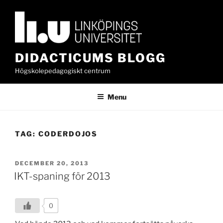
Skip
to
content
DIDACTICUMS BLOGG
Högskolepedagogiskt centrum
Menu
TAG:
CODERDOJOS
POSTED
DECEMBER 20, 2013
ON
IKT-spaning för 2013
0