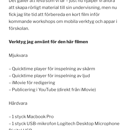
Det gäller att leva som vi lär – just nu hjälper vi andra
att skapa rörligt material till sin undervisning, men nu
fick jag lite tid att förbereda en kort film inför
kommande workshops om mobila verktyg och appar i
förskolan.
Verktyg jag använt för den här filmen
Mjukvara
– Quicktime player för inspelning av skärm
– Quicktime player för inspelning av ljud
– iMovie för redigering
– Publicering i YouTube (direkt från iMovie)
Hårdvara
– 1 styck Macbook Pro
– 1 styck USB-mikrofon Logitech Desktop Microphone