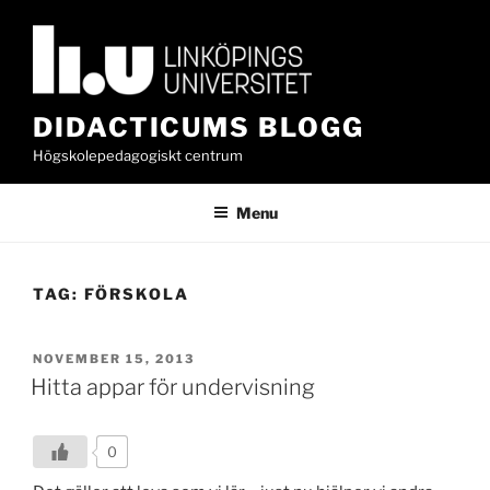
Skip
to
content
DIDACTICUMS BLOGG
Högskolepedagogiskt centrum
Menu
TAG:
FÖRSKOLA
POSTED
NOVEMBER 15, 2013
ON
Hitta appar för undervisning
0