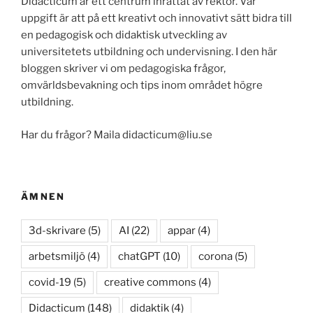
Didacticum är ett centrum inrättat av rektor. Vår
uppgift är att på ett kreativt och innovativt sätt bidra till
en pedagogisk och didaktisk utveckling av
universitetets utbildning och undervisning. I den här
bloggen skriver vi om pedagogiska frågor,
omvärldsbevakning och tips inom området högre
utbildning.
Har du frågor? Maila didacticum@liu.se
ÄMNEN
3d-skrivare
(5)
AI
(22)
appar
(4)
arbetsmiljö
(4)
chatGPT
(10)
corona
(5)
covid-19
(5)
creative commons
(4)
Didacticum
(148)
didaktik
(4)