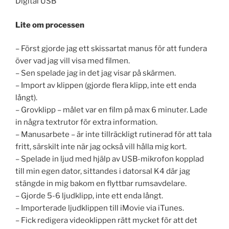
Digital USB
Lite om processen
– Först gjorde jag ett skissartat manus för att fundera
över vad jag vill visa med filmen.
– Sen spelade jag in det jag visar på skärmen.
– Import av klippen (gjorde flera klipp, inte ett enda
långt).
– Grovklipp – målet var en film på max 6 minuter. Lade
in några textrutor för extra information.
– Manusarbete – är inte tillräckligt rutinerad för att tala
fritt, särskilt inte när jag också vill hålla mig kort.
– Spelade in ljud med hjälp av USB-mikrofon kopplad
till min egen dator, sittandes i datorsal K4 där jag
stängde in mig bakom en flyttbar rumsavdelare.
– Gjorde 5-6 ljudklipp, inte ett enda långt.
– Importerade ljudklippen till iMovie via iTunes.
– Fick redigera videoklippen rätt mycket för att det