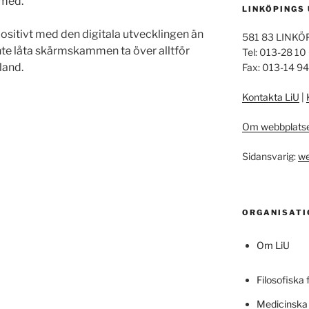
 med.
LINKÖPINGS
 positivt med den digitala utvecklingen än
581 83 LINKÖ
 inte låta skärmskammen ta över alltför
Tel: 013-28 10
land.
Fax: 013-14 9
Kontakta LiU
|
Om webbplats
Sidansvarig:
we
ORGANISATI
Om LiU
Filosofiska 
Medicinska 