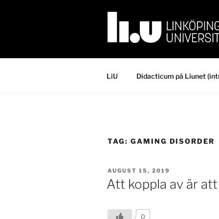
Skip
to
content
LiU
Didacticum på Liunet (int
TAG:
GAMING DISORDER
POSTED
AUGUST 15, 2019
ON
Att koppla av är att
0