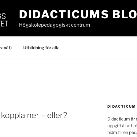
DIDACTICUMS BL
Högskolepedagogiskt centrum
ranät)
Utbildning för alla
DIDACTICUM
 koppla ner – eller?
Didacticum är e
uppgift är att p
bidra till en p