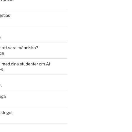
stips
5
t att vara människa?
025
 med dina studenter om AI
25
5
ega
steget