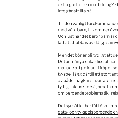
extra god ut i en mattidning? Ett 
inte går att lita på.
Till den vanligt förekommande 
med våra barn, tillkommer även
Och just när det berör barn är 
lätt att drabbas av dåligt samv
Men det börjar bli tydligt att d
Det är många olika discipline
manade att ge input i frågor so
tv-spel, lägg därtill ett stort 
av både magkänsla, erfarenhet 
tydligt bland storsäljarna inom 
om beroendeproblematik i relat
Det synsättet har fått ökat in
data- och tv-spelsberoende en