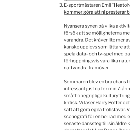
E-sportmästaren Emil “HeatoN”
kommer göra att ni presterar bät
Nyansera synen på vilka aktivi
försök att se möjligheterna med
varandra. Det kräver lite mer av
kanske upplevs som lättare att b
spela data- och tv-spel med ba
förhoppningsvis vara lika naturl
nattvandra framöver.
Sommaren blev en bra chans för
intressant just nu för min 7-år
smått obegripliga kulturyttringa
kritisk. Vi läser Harry Potter o
sätt att göra egna trollstavar.
scenografi för en hel rad med e
senaste danssteg till sin äldr