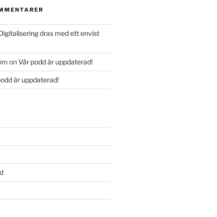
OMMENTARER
Digitalisering dras med ett envist
röm
on
Vår podd är uppdaterad!
podd är uppdaterad!
d