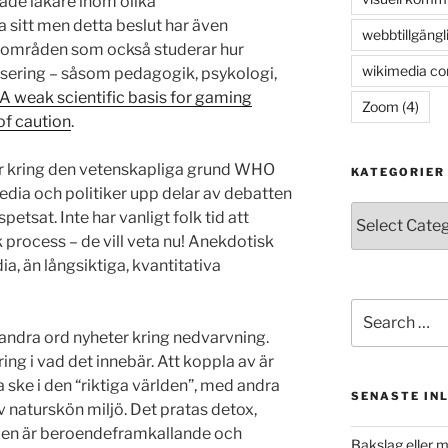
ade läkare inom olika
 sitt men detta beslut har även
webbtillgängl
de områden som också studerar hur
wikimedia c
isering – såsom pedagogik, psykologi,
A weak scientific basis for gaming
Zoom
(4)
 of caution
.
 kring den vetenskapliga grund WHO
KATEGORIER
media och politiker upp delar av debatten
Kategorier
spetsat. Inte har vanligt folk tid att
process – de vill veta nu! Anekdotisk
ia, än långsiktiga, kvantitativa
Search
for:
andra ord nyheter kring nedvarvning.
ing i vad det innebär. Att koppla av är
a ske i den “riktiga världen”, med andra
SENASTE IN
 naturskön miljö. Det pratas detox,
rlden är beroendeframkallande och
Bakslag eller 