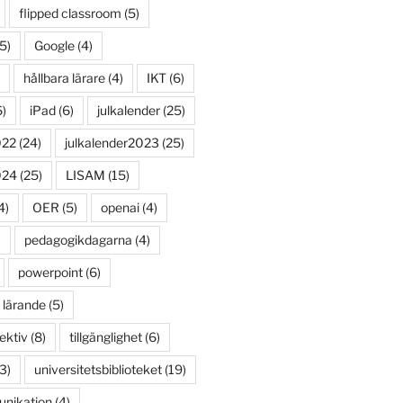
flipped classroom
(5)
5)
Google
(4)
hållbara lärare
(4)
IKT
(6)
)
iPad
(6)
julkalender
(25)
022
(24)
julkalender2023
(25)
024
(25)
LISAM
(15)
4)
OER
(5)
openai
(4)
)
pedagogikdagarna
(4)
powerpoint
(6)
 lärande
(5)
ektiv
(8)
tillgänglighet
(6)
3)
universitetsbiblioteket
(19)
unikation
(4)