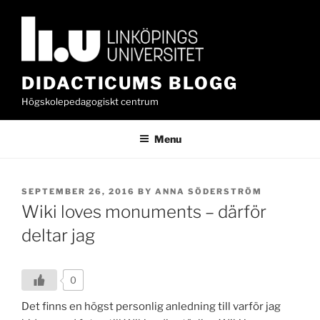
Skip
to
content
DIDACTICUMS BLOGG
Högskolepedagogiskt centrum
Menu
POSTED
SEPTEMBER 26, 2016
BY
ANNA SÖDERSTRÖM
ON
Wiki loves monuments – därför
deltar jag
0
Det finns en högst personlig anledning till varför jag