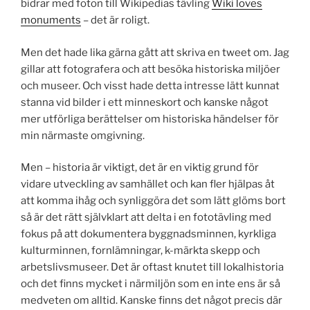
bidrar med foton till Wikipedias tävling
Wiki loves
monuments
– det är roligt.
Men det hade lika gärna gått att skriva en tweet om. Jag
gillar att fotografera och att besöka historiska miljöer
och museer. Och visst hade detta intresse lätt kunnat
stanna vid bilder i ett minneskort och kanske något
mer utförliga berättelser om historiska händelser för
min närmaste omgivning.
Men – historia är viktigt, det är en viktig grund för
vidare utveckling av samhället och kan fler hjälpas åt
att komma ihåg och synliggöra det som lätt glöms bort
så är det rätt självklart att delta i en fototävling med
fokus på att dokumentera byggnadsminnen, kyrkliga
kulturminnen, fornlämningar, k-märkta skepp och
arbetslivsmuseer. Det är oftast knutet till lokalhistoria
och det finns mycket i närmiljön som en inte ens är så
medveten om alltid. Kanske finns det något precis där