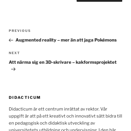
Post
Previous
PREVIOUS
navigation
Post
Augmented reality – mer än att jaga Pokémons
Next
NEXT
Post
Att närma sig en 3D-skrivare – kakformsprojektet
DIDACTICUM
Didacticum är ett centrum inrättat av rektor. Vår
uppgift är att på ett kreativt och innovativt sätt bidra till
en pedagogisk och didaktisk utveckling av
universitetets utbildning och undervisning. I den här