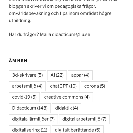
bloggen skriver vi om pedagogiska frågor,
omvärldsbevakning och tips inom området högre
utbildning.
Har du frågor? Maila didacticum@liu.se
ÄMNEN
3d-skrivare
(5)
AI
(22)
appar
(4)
arbetsmiljö
(4)
chatGPT
(10)
corona
(5)
covid-19
(5)
creative commons
(4)
Didacticum
(148)
didaktik
(4)
digitala lärmiljöer
(7)
digital arbetsmiljö
(7)
digitalisering
(11)
digitalt berättande
(5)