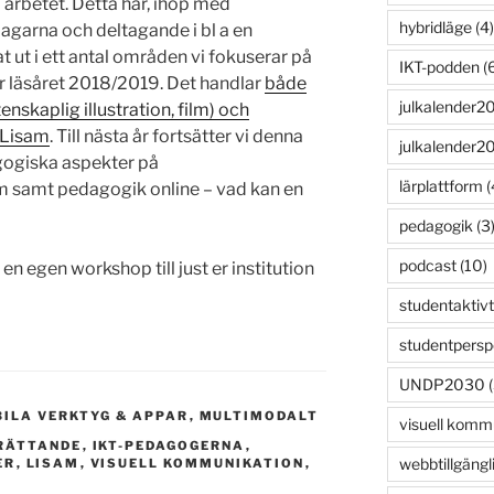
 arbetet. Detta har, ihop med
hybridläge
(4)
agarna och deltagande i bl a en
 ut i ett antal områden vi fokuserar på
IKT-podden
(6
 läsåret 2018/2019. Det handlar
både
julkalender2
skaplig illustration, film) och
 Lisam
. Till nästa år fortsätter vi denna
julkalender2
ogiska aspekter på
lärplattform
(
 samt pedagogik online – vad kan en
pedagogik
(3
podcast
(10)
 en egen workshop till just er institution
studentaktivt
studentpersp
UNDP2030
(
ILA VERKTYG & APPAR
,
MULTIMODALT
visuell komm
ERÄTTANDE
,
IKT-PEDAGOGERNA
,
webbtillgängl
ER
,
LISAM
,
VISUELL KOMMUNIKATION
,