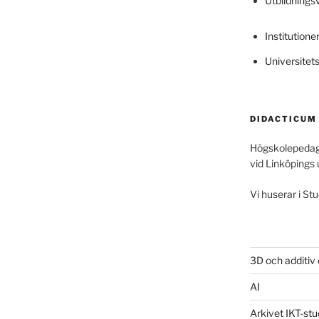
Utbildning
Institutione
Universitet
DIDACTICUM
Högskolepedag
vid Linköpings 
Vi huserar i Stu
3D och additiv
AI
Arkivet IKT-stu