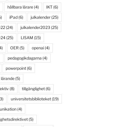
hållbara lärare
(4)
IKT
(6)
)
iPad
(6)
julkalender
(25)
022
(24)
julkalender2023
(25)
024
(25)
LISAM
(15)
4)
OER
(5)
openai
(4)
)
pedagogikdagarna
(4)
powerpoint
(6)
 lärande
(5)
ektiv
(8)
tillgänglighet
(6)
3)
universitetsbiblioteket
(19)
unikation
(4)
ighetsdirektivet
(5)