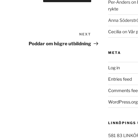
Per-Anders
on
rykte
Anna Söderst
Cecilia
on
Vår 
NEXT
Next
Post
Poddar om högre utbildning
META
Log in
Entries feed
Comments fee
WordPress.org
LINKÖPINGS
581 83 LINKÖ