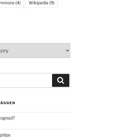
ommons
(4)
Wikipedia
(9)
Search
LÄGGEN
mognad?
stips