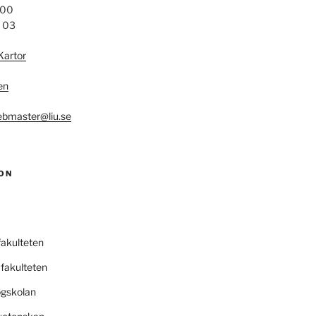
 00
4 03
Kartor
en
bmaster@liu.se
ON
fakulteten
fakulteten
ögskolan