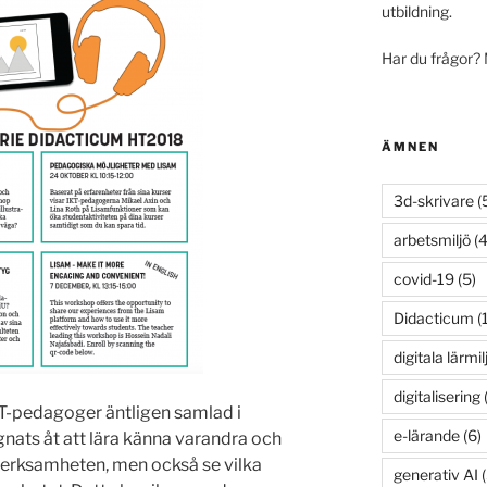
utbildning.
Har du frågor?
ÄMNEN
3d-skrivare
(
arbetsmiljö
(4
covid-19
(5)
Didacticum
(
digitala lärmil
digitalisering
(
KT-pedagoger äntligen samlad i
e-lärande
(6)
gnats åt att lära känna varandra och
 verksamheten, men också se vilka
generativ AI
(