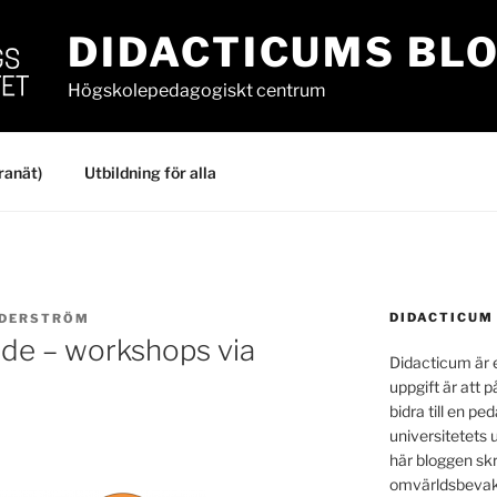
DIDACTICUMS BL
Högskolepedagogiskt centrum
ranät)
Utbildning för alla
DIDACTICUM
ÖDERSTRÖM
nde – workshops via
Didacticum är e
uppgift är att p
bidra till en p
universitetets 
här bloggen skr
omvärldsbevakn