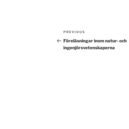
Post
Previous
PREVIOUS
navigation
Post
Föreläsningar inom natur- och
ingenjörsvetenskaperna