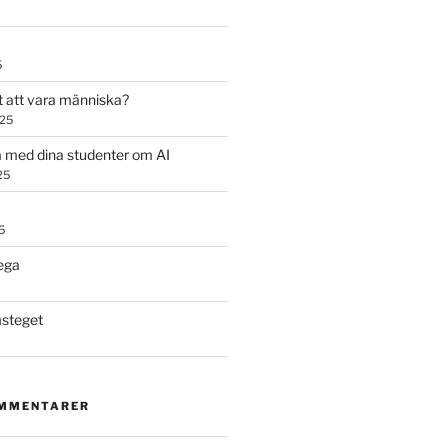
5
t att vara människa?
025
 med dina studenter om AI
25
5
ega
steget
OMMENTARER