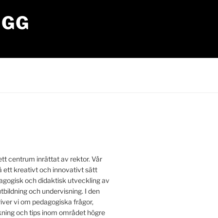
OGG
tt centrum inrättat av rektor. Vår
å ett kreativt och innovativt sätt
edagogisk och didaktisk utveckling av
utbildning och undervisning. I den
iver vi om pedagogiska frågor,
ing och tips inom området högre