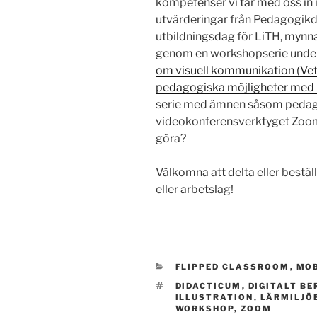
kompetenser vi tar med oss in i
utvärderingar från Pedagogikd
utbildningsdag för LiTH, mynnat
genom en workshopserie under
om visuell kommunikation (Veten
pedagogiska möjligheter med
serie med ämnen såsom pedag
videokonferensverktyget Zoom
göra?
Välkomna att delta eller beställ
eller arbetslag!
CATEGORIES
FLIPPED CLASSROOM
,
MOB
TAGS
DIDACTICUM
,
DIGITALT B
ILLUSTRATION
,
LÄRMILJÖ
WORKSHOP
,
ZOOM