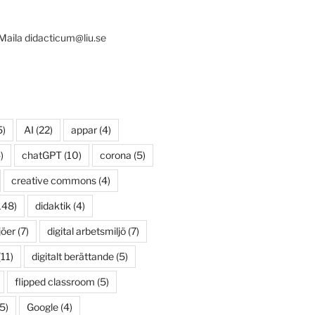
 Maila didacticum@liu.se
5)
AI
(22)
appar
(4)
)
chatGPT
(10)
corona
(5)
creative commons
(4)
148)
didaktik
(4)
jöer
(7)
digital arbetsmiljö
(7)
11)
digitalt berättande
(5)
flipped classroom
(5)
5)
Google
(4)