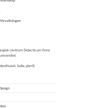
svetenskap
r
sförvaltningen
ogisk centrum Didacticum finns
universitet.
denthuset, Valla, plan5.
 design
dion