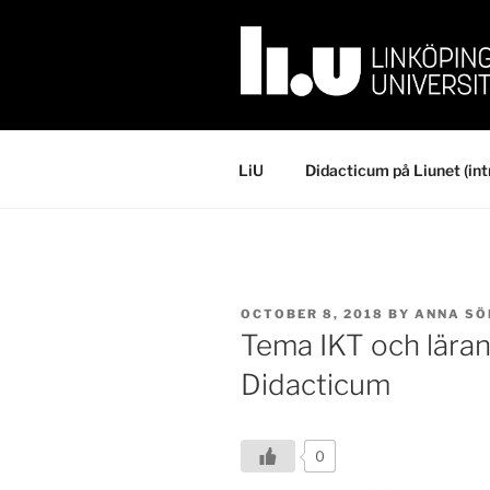
Skip
to
content
LiU
Didacticum på Liunet (int
POSTED
OCTOBER 8, 2018
BY
ANNA S
ON
Tema IKT och lära
Didacticum
0