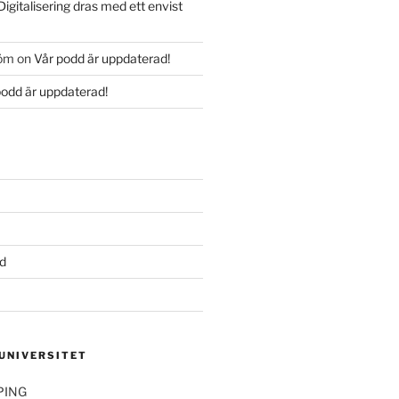
Digitalisering dras med ett envist
röm
on
Vår podd är uppdaterad!
podd är uppdaterad!
d
 UNIVERSITET
PING