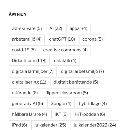
ÄMNEN
3d-skrivare
(5)
AI
(22)
appar
(4)
arbetsmiljö
(4)
chatGPT
(10)
corona
(5)
covid-19
(5)
creative commons
(4)
Didacticum
(148)
didaktik
(4)
digitala lärmiljöer
(7)
digital arbetsmiljö
(7)
digitalisering
(11)
digitalt berättande
(5)
e-lärande
(6)
flipped classroom
(5)
generativ AI
(5)
Google
(4)
hybridläge
(4)
hållbara lärare
(4)
IKT
(6)
IKT-podden
(6)
iPad
(6)
julkalender
(25)
julkalender2022
(24)