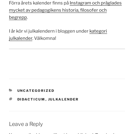
Förra årets kalender finns på
Instagram och präglades
mycket av pedagogikens historia, filosofer och
begrepp
.
I år kör vi julkalendern i bloggen under
kategori
julkalender
. Välkomna!
CATEGORIES
UNCATEGORIZED
TAGS
DIDACTICUM
,
JULKALENDER
Leave a Reply