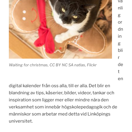
va
nli
g
or
dn
in
g
bli
r
de
Waiting for christmas, CC BY NC SA natlas, Flickr
t
en
digital kalender från oss alla, till er alla. Det blir en
blandning av tips, kåserier, bilder, videor, tankar och
inspiration som ligger mer eller mindre nära den
verksamhet som innebär högskolepedagogik och de
människor som arbetar med detta vid Linköpings
universitet.