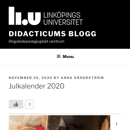
Skip
to
content
DIDACTICUMS BLOGG
Högskolepedagogiskt centrum
Menu
POSTED
NOVEMBER 25, 2020
BY
ANNA SÖDERSTRÖM
ON
Julkalender 2020
0
I