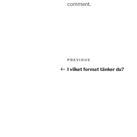
comment.
Post
Previous
PREVIOUS
navigation
Post
I vilket format tänker du?