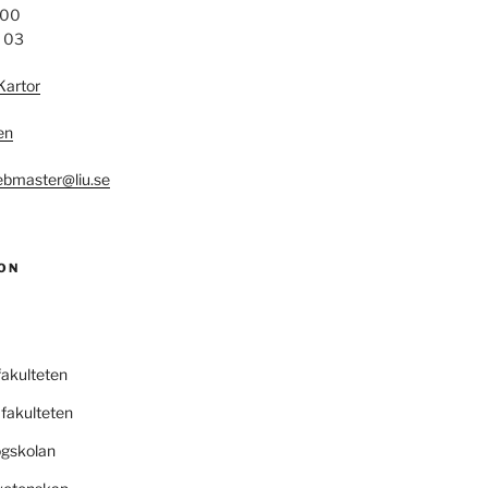
 00
4 03
Kartor
en
bmaster@liu.se
ON
fakulteten
fakulteten
ögskolan