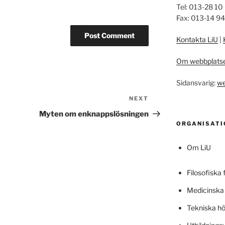
Tel: 013-28 10
Fax: 013-14 9
Kontakta LiU
|
Om webbplats
Sidansvarig:
we
NEXT
Next
Post
Myten om enknappslösningen
ORGANISATI
Om LiU
Filosofiska 
Medicinska 
Tekniska h