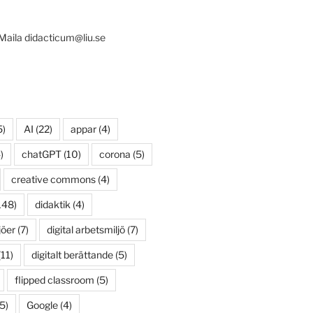
 Maila didacticum@liu.se
5)
AI
(22)
appar
(4)
)
chatGPT
(10)
corona
(5)
creative commons
(4)
148)
didaktik
(4)
jöer
(7)
digital arbetsmiljö
(7)
11)
digitalt berättande
(5)
flipped classroom
(5)
5)
Google
(4)