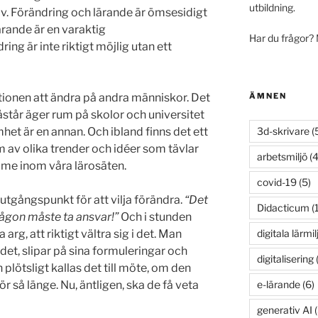
utbildning.
lv. Förändring och lärande är ömsesidigt
rande är en varaktig
Har du frågor?
ng är inte riktigt möjlig utan ett
ÄMNEN
ionen att ändra på andra människor. Det
står äger rum på skolor och universitet
3d-skrivare
(
mhet är en annan. Och ibland finns det ett
m av olika trender och idéer som tävlar
arbetsmiljö
(4
e inom våra lärosäten.
covid-19
(5)
utgångspunkt för att vilja förändra.
“Det
Didacticum
(
Någon måste ta ansvar!”
Och i stunden
digitala lärmil
arg, att riktigt vältra sig i det. Man
rdet, slipar på sina formuleringar och
digitalisering
(
plötsligt kallas det till möte, om den
e-lärande
(6)
r så länge. Nu, äntligen, ska de få veta
generativ AI
(