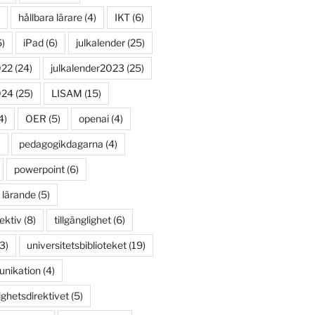
hållbara lärare
(4)
IKT
(6)
)
iPad
(6)
julkalender
(25)
022
(24)
julkalender2023
(25)
024
(25)
LISAM
(15)
4)
OER
(5)
openai
(4)
)
pedagogikdagarna
(4)
powerpoint
(6)
 lärande
(5)
ektiv
(8)
tillgänglighet
(6)
3)
universitetsbiblioteket
(19)
unikation
(4)
ighetsdirektivet
(5)