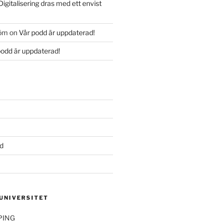
Digitalisering dras med ett envist
röm
on
Vår podd är uppdaterad!
podd är uppdaterad!
d
 UNIVERSITET
PING