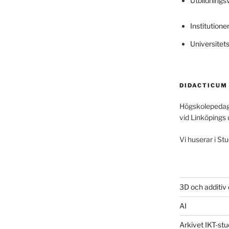
Utbildning
Institutione
Universitet
DIDACTICUM
Högskolepedag
vid Linköpings 
Vi huserar i Stu
3D och additiv
AI
Arkivet IKT-stu