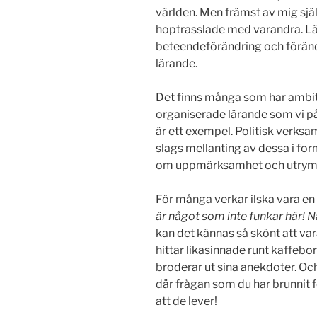
världen. Men främst av mig sjä
hoptrasslade med varandra. Lä
beteendeförändring och förändri
lärande.
Det finns många som har ambit
organiserade lärande som vi på
är ett exempel. Politisk verksa
slags mellanting av dessa i for
om uppmärksamhet och utrymm
För många verkar ilska vara en 
är något som inte funkar här! 
kan det kännas så skönt att vara 
hittar likasinnade runt kaffebo
broderar ut sina anekdoter. Och 
där frågan som du har brunnit fö
att de lever!