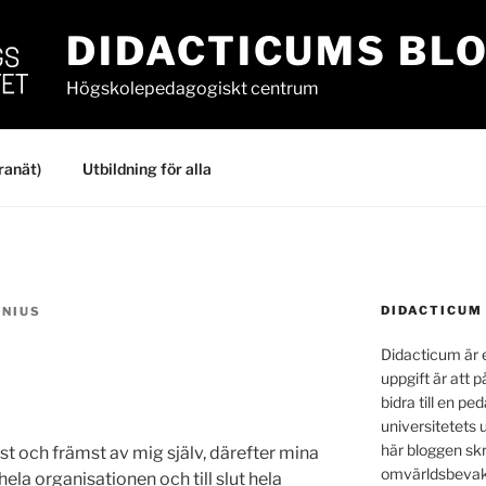
DIDACTICUMS BL
Högskolepedagogiskt centrum
ranät)
Utbildning för alla
DIDACTICUM
ENIUS
Didacticum är e
uppgift är att p
bidra till en p
universitetets 
här bloggen skr
t och främst av mig själv, därefter mina
omvärldsbevakn
la organisationen och till slut hela