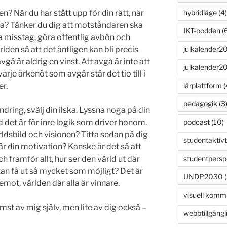
hybridläge
(4)
? När du har stått upp för din rätt, när
arga? Tänker du dig att motståndaren ska
IKT-podden
(6
ina misstag, göra offentlig avbön och
julkalender2
rlden så att det äntligen kan bli precis
avgå är aldrig en vinst. Att avgå är inte att
julkalender2
 varje ärkenöt som avgår står det tio till i
lärplattform
(
er.
pedagogik
(3
dring, svälj din ilska. Lyssna noga på din
podcast
(10)
 det är för inre logik som driver honom.
ldsbild och visionen? Titta sedan på dig
studentaktivt
 är din motivation? Kanske är det så att
studentpersp
 framför allt, hur ser den värld ut där
an få ut så mycket som möjligt? Det är
UNDP2030
(
emot, världen där alla är vinnare.
visuell komm
st av mig själv, men lite av dig också –
webbtillgängl