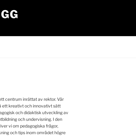
OGG
tt centrum inrättat av rektor. Vår
å ett kreativt och innovativt sätt
edagogisk och didaktisk utveckling av
utbildning och undervisning. I den
iver vi om pedagogiska frågor,
ing och tips inom området högre