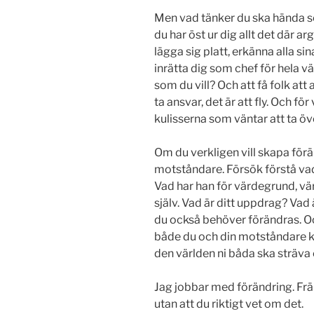
Men vad tänker du ska hända sen
du har öst ur dig allt det där 
lägga sig platt, erkänna alla s
inrätta dig som chef för hela vä
som du vill? Och att få folk att 
ta ansvar, det är att fly. Och för
kulisserna som väntar att ta öv
Om du verkligen vill skapa förän
motståndare. Försök förstå vad
Vad har han för värdegrund, vär
själv. Vad är ditt uppdrag? Vad
du också behöver förändras. Och
både du och din motståndare k
den världen ni båda ska sträva 
Jag jobbar med förändring. Främ
utan att du riktigt vet om det.