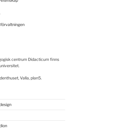
svetenskap
r
sförvaltningen
ogisk centrum Didacticum finns
universitet.
denthuset, Valla, plan5.
 design
dion