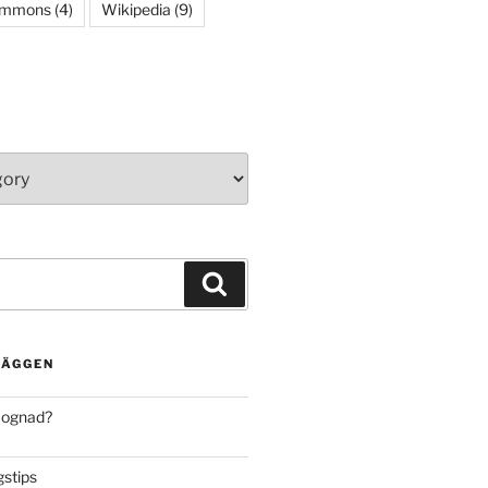
ommons
(4)
Wikipedia
(9)
Search
LÄGGEN
mognad?
stips