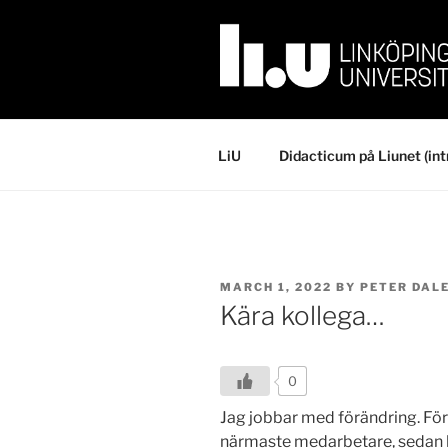
Skip
to
content
LiU
Didacticum på Liunet (int
POSTED
MARCH 1, 2022
BY
PETER DAL
ON
Kära kollega…
0
Jag jobbar med förändring. Förs
närmaste medarbetare, sedan he