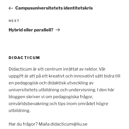
navigation
Post
Campusuniversitetets identitetskris
Next
NEXT
Post
Hybrid eller parallell?
DIDACTICUM
Didacticum är ett centrum inrättat av rektor. Vår
uppgift är att på ett kreativt och innovativt sätt bidra till
en pedagogisk och didaktisk utveckling av
universitetets utbildning och undervisning. I den här
bloggen skriver vi om pedagogiska frågor,
omvärldsbevakning och tips inom området högre
utbildning.
Har du frågor? Maila didacticum@liu.se