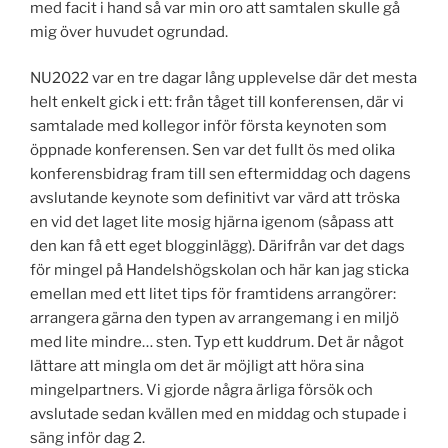
med facit i hand så var min oro att samtalen skulle gå
mig över huvudet ogrundad.
NU2022 var en tre dagar lång upplevelse där det mesta
helt enkelt gick i ett: från tåget till konferensen, där vi
samtalade med kollegor inför första keynoten som
öppnade konferensen. Sen var det fullt ös med olika
konferensbidrag fram till sen eftermiddag och dagens
avslutande keynote som definitivt var värd att tröska
en vid det laget lite mosig hjärna igenom (såpass att
den kan få ett eget blogginlägg). Därifrån var det dags
för mingel på Handelshögskolan och här kan jag sticka
emellan med ett litet tips för framtidens arrangörer:
arrangera gärna den typen av arrangemang i en miljö
med lite mindre… sten. Typ ett kuddrum. Det är något
lättare att mingla om det är möjligt att höra sina
mingelpartners. Vi gjorde några ärliga försök och
avslutade sedan kvällen med en middag och stupade i
säng inför dag 2.