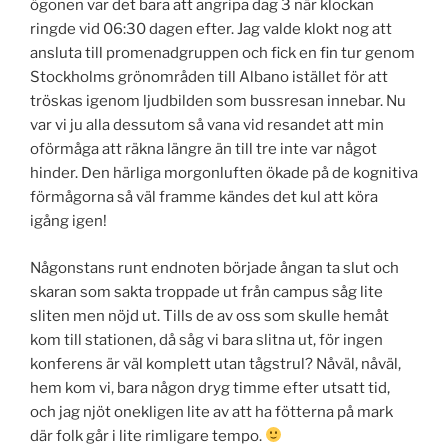
ögonen var det bara att angripa dag 3 när klockan
ringde vid 06:30 dagen efter. Jag valde klokt nog att
ansluta till promenadgruppen och fick en fin tur genom
Stockholms grönområden till Albano istället för att
tröskas igenom ljudbilden som bussresan innebar. Nu
var vi ju alla dessutom så vana vid resandet att min
oförmåga att räkna längre än till tre inte var något
hinder. Den härliga morgonluften ökade på de kognitiva
förmågorna så väl framme kändes det kul att köra
igång igen!
Någonstans runt endnoten började ångan ta slut och
skaran som sakta troppade ut från campus såg lite
sliten men nöjd ut. Tills de av oss som skulle hemåt
kom till stationen, då såg vi bara slitna ut, för ingen
konferens är väl komplett utan tågstrul? Nåväl, nåväl,
hem kom vi, bara någon dryg timme efter utsatt tid,
och jag njöt onekligen lite av att ha fötterna på mark
där folk går i lite rimligare tempo.