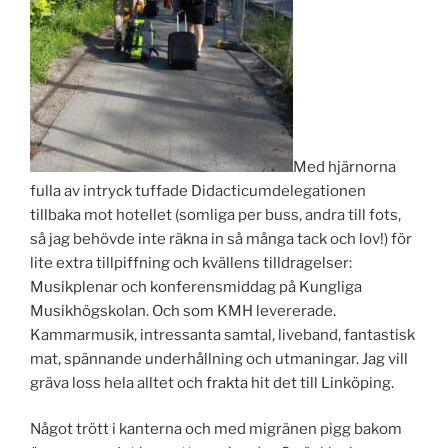
Med hjärnorna
fulla av intryck tuffade Didacticumdelegationen
tillbaka mot hotellet (somliga per buss, andra till fots,
så jag behövde inte räkna in så många tack och lov!) för
lite extra tillpiffning och kvällens tilldragelser:
Musikplenar och konferensmiddag på Kungliga
Musikhögskolan. Och som KMH levererade.
Kammarmusik, intressanta samtal, liveband, fantastisk
mat, spännande underhållning och utmaningar. Jag vill
gräva loss hela alltet och frakta hit det till Linköping.
Något trött i kanterna och med migränen pigg bakom