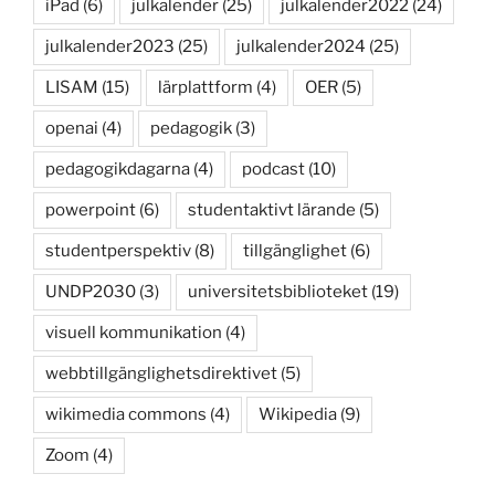
iPad
(6)
julkalender
(25)
julkalender2022
(24)
julkalender2023
(25)
julkalender2024
(25)
LISAM
(15)
lärplattform
(4)
OER
(5)
openai
(4)
pedagogik
(3)
pedagogikdagarna
(4)
podcast
(10)
powerpoint
(6)
studentaktivt lärande
(5)
studentperspektiv
(8)
tillgänglighet
(6)
UNDP2030
(3)
universitetsbiblioteket
(19)
visuell kommunikation
(4)
webbtillgänglighetsdirektivet
(5)
wikimedia commons
(4)
Wikipedia
(9)
Zoom
(4)