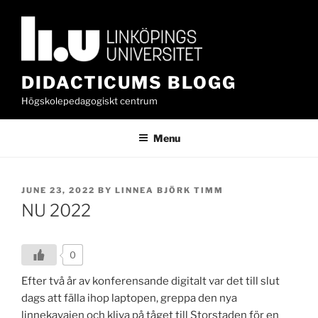
Skip
to
content
DIDACTICUMS BLOGG
Högskolepedagogiskt centrum
Menu
POSTED
JUNE 23, 2022
BY
LINNEA BJÖRK TIMM
ON
NU 2022
0
Efter två år av konferensande digitalt var det till slut
dags att fälla ihop laptopen, greppa den nya
linnekavajen och kliva på tåget till Storstaden för en