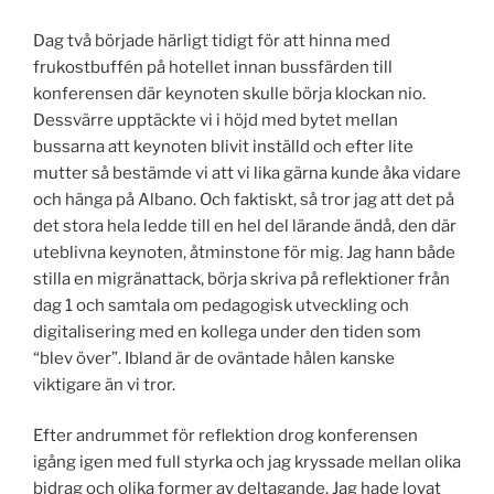
Dag två började härligt tidigt för att hinna med
frukostbuffén på hotellet innan bussfärden till
konferensen där keynoten skulle börja klockan nio.
Dessvärre upptäckte vi i höjd med bytet mellan
bussarna att keynoten blivit inställd och efter lite
mutter så bestämde vi att vi lika gärna kunde åka vidare
och hänga på Albano. Och faktiskt, så tror jag att det på
det stora hela ledde till en hel del lärande ändå, den där
uteblivna keynoten, åtminstone för mig. Jag hann både
stilla en migränattack, börja skriva på reflektioner från
dag 1 och samtala om pedagogisk utveckling och
digitalisering med en kollega under den tiden som
“blev över”. Ibland är de oväntade hålen kanske
viktigare än vi tror.
Efter andrummet för reflektion drog konferensen
igång igen med full styrka och jag kryssade mellan olika
bidrag och olika former av deltagande. Jag hade lovat