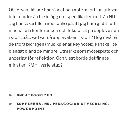
Observant läsare har räknat och noterat att jag utlovat
inte mindre än tre inlägg om specifika teman från NU.
Jag har säkert fler med tanke på att jag bara glidit förbi
innehållet i konferensen och fokuserat på upplevelsen
i stort. Så… vad var då upplevelsen i stort? Hög nivå på
de stora bidragen (musikplenar, keynotes), kanske lite
blandat bland de mindre. Utmärkt som mötesplats och
underlag för reflektion. Och visst borde det finnas
minst en KMH i varje stad?
CATEGORIES
UNCATEGORIZED
TAGS
KONFERENS
,
NU
,
PEDAGOGISK UTVECKLING
,
POWERPOINT