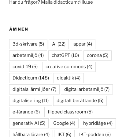
Har du frågor? Maila didacticum@liu.se
ÄMNEN
3d-skrivare
(5)
AI
(22)
appar
(4)
arbetsmiljö
(4)
chatGPT
(10)
corona
(5)
covid-19
(5)
creative commons
(4)
Didacticum
(148)
didaktik
(4)
digitala lärmiljöer
(7)
digital arbetsmiljö
(7)
digitalisering
(11)
digitalt berättande
(5)
e-lärande
(6)
flipped classroom
(5)
generativ AI
(5)
Google
(4)
hybridläge
(4)
hållbara lärare
(4)
IKT
(6)
IKT-podden
(6)