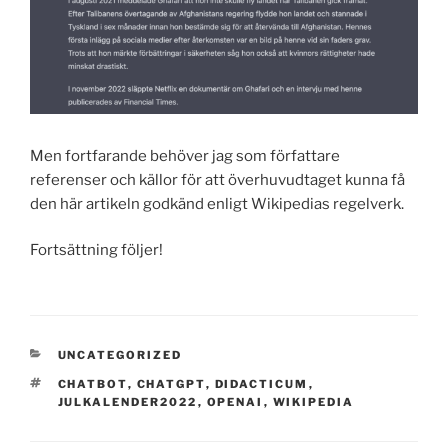
Men fortfarande behöver jag som författare
referenser och källor för att överhuvudtaget kunna få
den här artikeln godkänd enligt Wikipedias regelverk.
Fortsättning följer!
CATEGORIES
UNCATEGORIZED
TAGS
CHATBOT
,
CHATGPT
,
DIDACTICUM
,
JULKALENDER2022
,
OPENAI
,
WIKIPEDIA