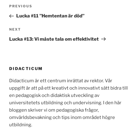
Post
Previous
PREVIOUS
navigation
Post
Lucka #11 ”Hemtentan är död”
Next
NEXT
Post
Lucka #13: Vi måste tala om effektivitet
DIDACTICUM
Didacticum är ett centrum inrättat av rektor. Vår
uppgift är att på ett kreativt och innovativt sätt bidra till
en pedagogisk och didaktisk utveckling av
universitetets utbildning och undervisning. I den här
bloggen skriver vi om pedagogiska frågor,
omvärldsbevakning och tips inom området högre
utbildning.