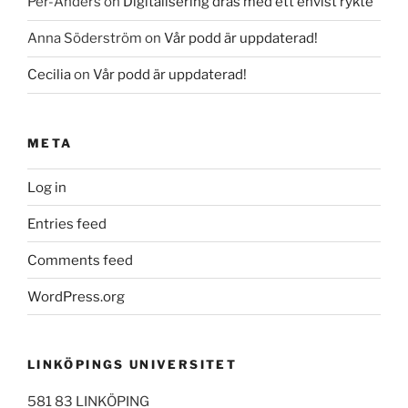
Per-Anders
on
Digitalisering dras med ett envist rykte
Anna Söderström
on
Vår podd är uppdaterad!
Cecilia
on
Vår podd är uppdaterad!
META
Log in
Entries feed
Comments feed
WordPress.org
LINKÖPINGS UNIVERSITET
581 83 LINKÖPING