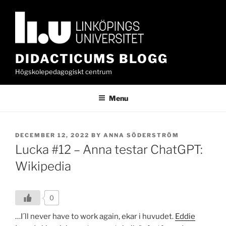
Skip
to
content
DIDACTICUMS BLOGG
Högskolepedagogiskt centrum
Menu
POSTED
DECEMBER 12, 2022
BY
ANNA SÖDERSTRÖM
ON
Lucka #12 – Anna testar ChatGPT:
Wikipedia
0
…I´ll never have to work again, ekar i huvudet.
Eddie