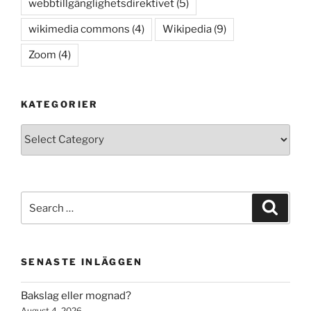
webbtillgänglighetsdirektivet
(5)
wikimedia commons
(4)
Wikipedia
(9)
Zoom
(4)
KATEGORIER
Kategorier
Search
Search
for:
SENASTE INLÄGGEN
Bakslag eller mognad?
August 4, 2026