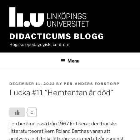
Skip
to
content
DIDACTICUMS BLOGG
Högskolepedagogiskt centrum
Menu
POSTED
DECEMBER 11, 2022
BY
PER-ANDERS FORSTORP
ON
Lucka #11 ”Hemtentan är död”
0
I en berömd essä från 1967 kritiserar den franske
litteraturteoretikern Roland Barthes vanan att
analysera och tolka litterära verk med utgångspunkt