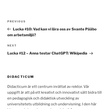
Post
Previous
PREVIOUS
navigation
Post
Lucka #10: Vad kan vi lära oss av Svante Pääbo
om arbetsmiljö?
Next
NEXT
Post
Lucka #12 – Anna testar ChatGPT: Wikipedia
DIDACTICUM
Didacticum är ett centrum inrättat av rektor. Vår
uppgift är att på ett kreativt och innovativt sätt bidra till
en pedagogisk och didaktisk utveckling av
universitetets utbildning och undervisning. I den här