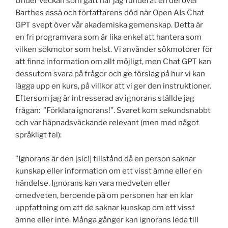
Under veckan som gått har jag funderat en del över
Barthes essä och författarens död när Open AIs Chat
GPT svept över vår akademiska gemenskap. Detta är
en fri programvara som är lika enkel att hantera som
vilken sökmotor som helst. Vi använder sökmotorer för
att finna information om allt möjligt, men Chat GPT kan
dessutom svara på frågor och ge förslag på hur vi kan
lägga upp en kurs, på villkor att vi ger den instruktioner.
Eftersom jag är intresserad av ignorans ställde jag
frågan: ”Förklara ignorans!”. Svaret kom sekundsnabbt
och var häpnadsväckande relevant (men med något
språkligt fel):
”Ignorans är den [sic!] tillstånd då en person saknar
kunskap eller information om ett visst ämne eller en
händelse. Ignorans kan vara medveten eller
omedveten, beroende på om personen har en klar
uppfattning om att de saknar kunskap om ett visst
ämne eller inte. Många gånger kan ignorans leda till