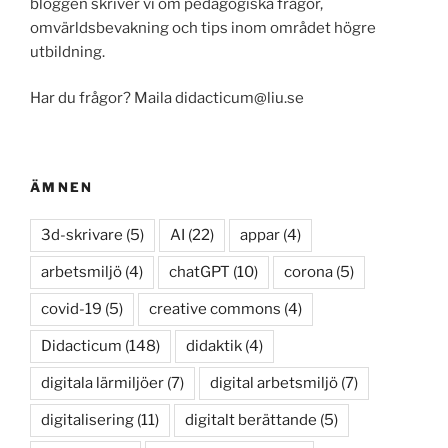
bloggen skriver vi om pedagogiska frågor,
omvärldsbevakning och tips inom området högre
utbildning.
Har du frågor? Maila didacticum@liu.se
ÄMNEN
3d-skrivare
(5)
AI
(22)
appar
(4)
arbetsmiljö
(4)
chatGPT
(10)
corona
(5)
covid-19
(5)
creative commons
(4)
Didacticum
(148)
didaktik
(4)
digitala lärmiljöer
(7)
digital arbetsmiljö
(7)
digitalisering
(11)
digitalt berättande
(5)