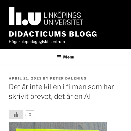
Skip
to
content
DIDACTICUMS BLOGG
Högskolepedagogiskt centrum
Menu
POSTED
APRIL 21, 2023
BY
PETER DALENIUS
ON
Det är inte killen i filmen som har
skrivit brevet, det är en AI
0