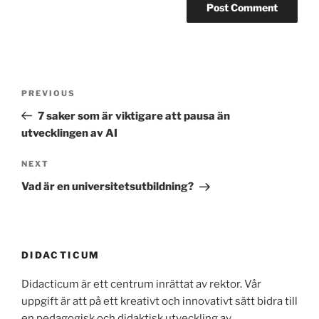
Post
Previous
PREVIOUS
navigation
Post
7 saker som är viktigare att pausa än
utvecklingen av AI
Next
NEXT
Post
Vad är en universitetsutbildning?
DIDACTICUM
Didacticum är ett centrum inrättat av rektor. Vår
uppgift är att på ett kreativt och innovativt sätt bidra till
en pedagogisk och didaktisk utveckling av