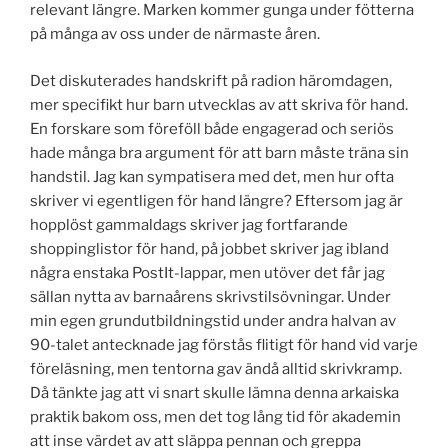
relevant längre. Marken kommer gunga under fötterna
på många av oss under de närmaste åren.
Det diskuterades handskrift på radion häromdagen,
mer specifikt hur barn utvecklas av att skriva för hand.
En forskare som föreföll både engagerad och seriös
hade många bra argument för att barn måste träna sin
handstil. Jag kan sympatisera med det, men hur ofta
skriver vi egentligen för hand längre? Eftersom jag är
hopplöst gammaldags skriver jag fortfarande
shoppinglistor för hand, på jobbet skriver jag ibland
några enstaka PostIt-lappar, men utöver det får jag
sällan nytta av barnaårens skrivstilsövningar. Under
min egen grundutbildningstid under andra halvan av
90-talet antecknade jag förstås flitigt för hand vid varje
föreläsning, men tentorna gav ändå alltid skrivkramp.
Då tänkte jag att vi snart skulle lämna denna arkaiska
praktik bakom oss, men det tog lång tid för akademin
att inse värdet av att släppa pennan och greppa