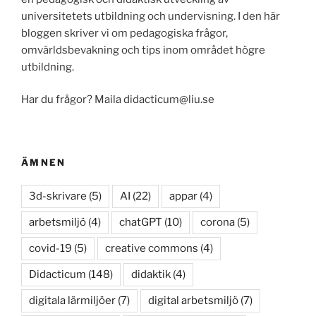
universitetets utbildning och undervisning. I den här
bloggen skriver vi om pedagogiska frågor,
omvärldsbevakning och tips inom området högre
utbildning.
Har du frågor? Maila didacticum@liu.se
ÄMNEN
3d-skrivare
(5)
AI
(22)
appar
(4)
arbetsmiljö
(4)
chatGPT
(10)
corona
(5)
covid-19
(5)
creative commons
(4)
Didacticum
(148)
didaktik
(4)
digitala lärmiljöer
(7)
digital arbetsmiljö
(7)