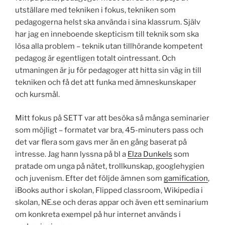
utställare med tekniken i fokus, tekniken som
pedagogerna helst ska använda i sina klassrum. Själv
har jag en inneboende skepticism till teknik som ska
lösa alla problem – teknik utan tillhörande kompetent
pedagog är egentligen totalt ointressant. Och
utmaningen är ju för pedagoger att hitta sin väg in till
tekniken och få det att funka med ämneskunskaper
och kursmål.
Mitt fokus på SETT var att besöka så många seminarier
som möjligt – formatet var bra, 45-minuters pass och
det var flera som gavs mer än en gång baserat på
intresse. Jag hann lyssna på bl a
Elza Dunkels
som
pratade om unga på nätet, trollkunskap, googlehygien
och juvenism. Efter det följde ämnen som
gamification
,
iBooks author i skolan, Flipped classroom, Wikipedia i
skolan, NE.se och deras appar och även ett seminarium
om konkreta exempel på hur internet används i