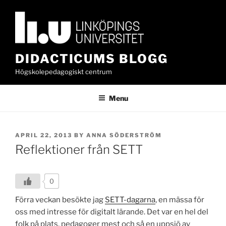
Skip
to
content
DIDACTICUMS BLOGG
Högskolepedagogiskt centrum
Menu
POSTED
APRIL 22, 2013
BY
ANNA SÖDERSTRÖM
ON
Reflektioner från SETT
0
Förra veckan besökte jag
SETT-dagarna
, en mässa för
oss med intresse för digitalt lärande. Det var en hel del
folk på plats, pedagoger mest och så en uppsjö av