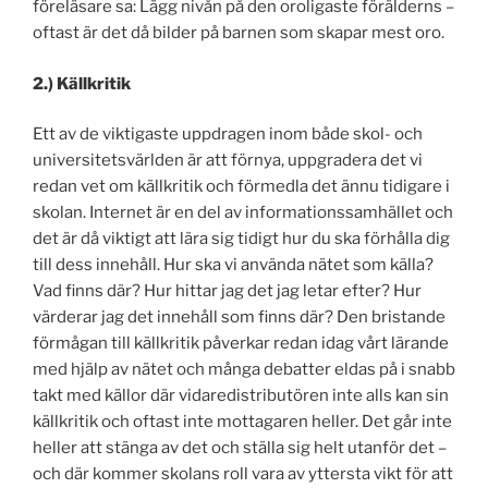
föreläsare sa: Lägg nivån på den oroligaste förälderns –
oftast är det då bilder på barnen som skapar mest oro.
2.) Källkritik
Ett av de viktigaste uppdragen inom både skol- och
universitetsvärlden är att förnya, uppgradera det vi
redan vet om källkritik och förmedla det ännu tidigare i
skolan. Internet är en del av informationssamhället och
det är då viktigt att lära sig tidigt hur du ska förhålla dig
till dess innehåll. Hur ska vi använda nätet som källa?
Vad finns där? Hur hittar jag det jag letar efter? Hur
värderar jag det innehåll som finns där? Den bristande
förmågan till källkritik påverkar redan idag vårt lärande
med hjälp av nätet och många debatter eldas på i snabb
takt med källor där vidaredistributören inte alls kan sin
källkritik och oftast inte mottagaren heller. Det går inte
heller att stänga av det och ställa sig helt utanför det –
och där kommer skolans roll vara av yttersta vikt för att