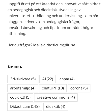
uppgift är att på ett kreativt och innovativt sätt bidra till
en pedagogisk och didaktisk utveckling av
universitetets utbildning och undervisning. I den här
bloggen skriver vi om pedagogiska frågor,
omvärldsbevakning och tips inom området högre
utbildning.
Har du frågor? Maila didacticum@liu.se
ÄMNEN
3d-skrivare
(5)
AI
(22)
appar
(4)
arbetsmiljö
(4)
chatGPT
(10)
corona
(5)
covid-19
(5)
creative commons
(4)
Didacticum
(148)
didaktik
(4)