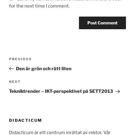
for the next time I comment.
Post
Previous
PREVIOUS
navigation
Post
Den är grön och rätt liten
Next
NEXT
Post
Tekniktrender – IKT-perspektivet på SETT2013
DIDACTICUM
Didacticum är ett centrum inrättat av rektor. Vår